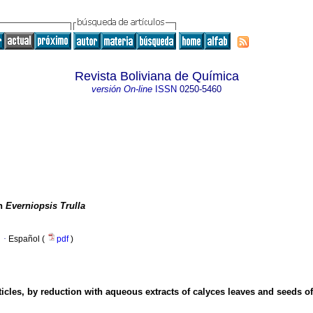
Revista Boliviana de Química
versión On-line
ISSN
0250-5460
en
Everniopsis Trulla
·
Español (
pdf
)
ticles, by reduction with aqueous extracts of calyces leaves and seeds o