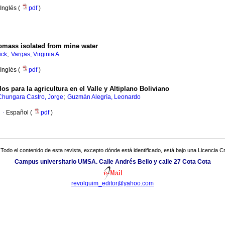
Inglés (
pdf
)
Biomass isolated from mine water
;
ick
Vargas, Virginia A.
Inglés (
pdf
)
los para la agricultura en el Valle y Altiplano Boliviano
;
Chungara Castro, Jorge
Guzmán Alegría, Leonardo
·
Español (
pdf
)
Todo el contenido de esta revista, excepto dónde está identificado, está bajo una
Licencia 
Campus universitario UMSA. Calle Andrés Bello y calle 27 Cota Cota
revolquim_editor@yahoo.com