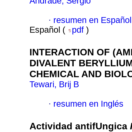
Andrade, Sergio
·
resumen en Español
Español (
pdf
)
INTERACTION OF (AM
DIVALENT BERYLLIUM(I
CHEMICAL AND BIOL
Tewari, Brij B
·
resumen en Inglés
Actividad antifUngica