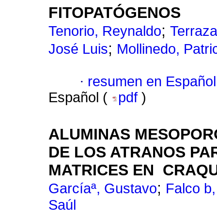
FITOPATÓGENOS
;
Tenorio, Reynaldo
Terraza
;
José Luis
Mollinedo, Patri
·
resumen en Español
Español (
pdf
)
ALUMINAS MESOPORO
DE LOS ATRANOS PA
MATRICES EN CRAQU
;
Garcíaª, Gustavo
Falco b,
Saúl