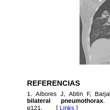
REFERENCIAS
1. Albores J, Abtin F, Barj
bilateral pneumothorax
.
[
Links
]
e121.