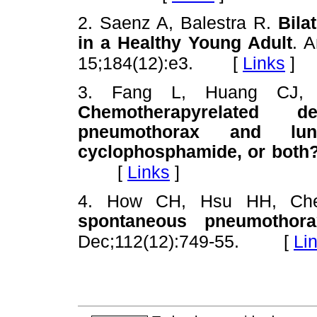
2. Saenz A, Balestra R.
Bila
in a Healthy Young Adult
. 
[
Links
]
15;184(12):e3.
3. Fang L, Huang CJ,
Chemotherapyrelated d
pneumothorax and lun
cyclophosphamide, or both?
[
Links
]
4. How CH, Hsu HH, C
spontaneous pneumothora
[
Li
Dec;112(12):749-55.