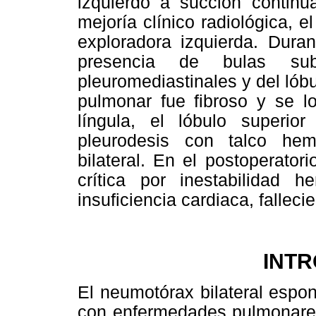
izquierdo a succión continu
mejoría clínico radiológica, 
exploradora izquierda. Duran
presencia de bulas subpl
pleuromediastinales y del lóbu
pulmonar fue fibroso y se lo
língula, el lóbulo superio
pleurodesis con talco hem
bilateral. En el postoperato
crítica por inestabilidad he
insuficiencia cardiaca, fallec
INT
El neumotórax bilateral espo
con enfermedades pulmonares 