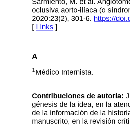
Sarmiento, M. et al. Angioto
oclusiva aorto-ilíaca (o sínd
2020:23(2), 301-6.
https://do
[
Links
]
A
1
Médico Internista.
Contribuciones de autoría:
J
génesis de la idea, en la aten
de la información de la histori
manuscrito, en la revisión crít