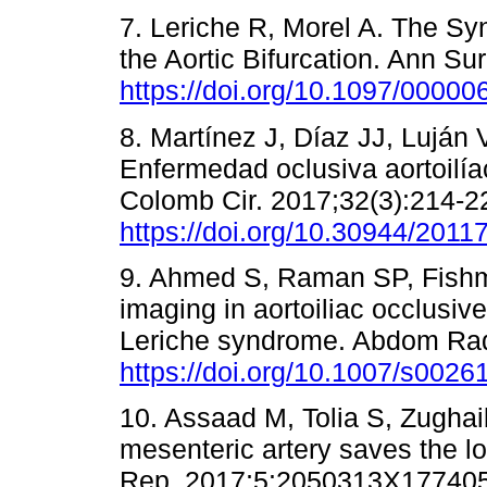
7. Leriche R, Morel A. The Sy
the Aortic Bifurcation. Ann Su
https://doi.org/10.1097/000
8. Martínez J, Díaz JJ, Lujá
Enfermedad oclusiva aortoilí
Colomb Cir. 2017;32(3):214-2
https://doi.org/10.30944/2011
9. Ahmed S, Raman SP, Fish
imaging in aortoiliac occlusiv
Leriche syndrome. Abdom Radi
https://doi.org/10.1007/s0026
10. Assaad M, Tolia S, Zughai
mesenteric artery saves the 
Rep. 2017;5:2050313X17740