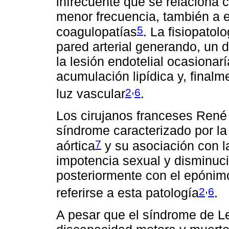
infrecuente que se relaciona 
menor frecuencia, también a e
5
coagulopatías
. La fisiopatol
pared arterial generando, un d
la lesión endotelial ocasionar
acumulación lipídica y, finalm
,
2
6
luz vascular
.
Los cirujanos franceses René 
síndrome caracterizado por la 
7
aórtica
y su asociación con la
impotencia sexual y disminuc
posteriormente con el epónim
,
2
6
referirse a esta patología
.
A pesar que el síndrome de L