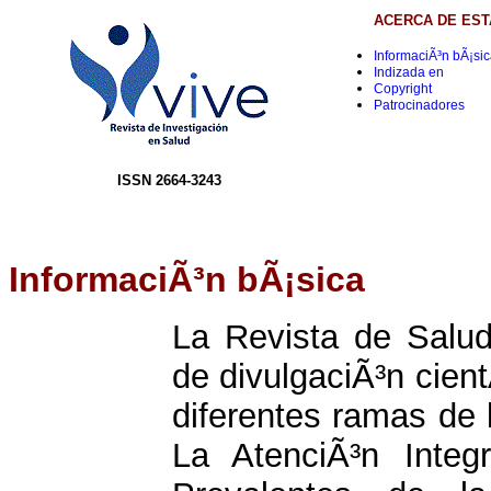
ACERCA DE EST
InformaciÃ³n bÃ¡si
Indizada en
Copyright
Patrocinadores
ISSN 2664-3243
InformaciÃ³n bÃ¡sica
La Revista de Salu
de divulgaciÃ³n cient
diferentes ramas de 
La AtenciÃ³n Inte