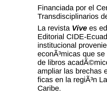
Financiada por el Ce
Transdisciplinarios d
La revista
Vive
es edi
Editorial CIDE-Ecuad
institucional proveni
econÃ³micas que se g
de libros acadÃ©mico
ampliar las brechas e
ficas en la regiÃ³n L
Caribe.