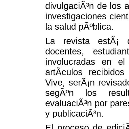
divulgaciÃ³n de los 
investigaciones cien
la salud pÃºblica.
La revista estÃ¡ d
docentes, estudia
involucradas en el 
artÃ­culos recibido
Vive, serÃ¡n revisad
segÃºn los resul
evaluaciÃ³n por pare
y publicaciÃ³n.
El proceso de edici