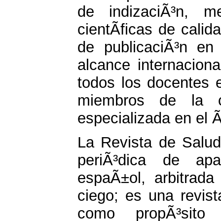
de indizaciÃ³n, m
cientÃ­ficas de cali
de publicaciÃ³n en
alcance internaciona
todos los docentes 
miembros de la co
especializada en el Ã
La Revista de Salud
periÃ³dica de apar
espaÃ±ol, arbitrada
ciego; es una revist
como propÃ³sito 