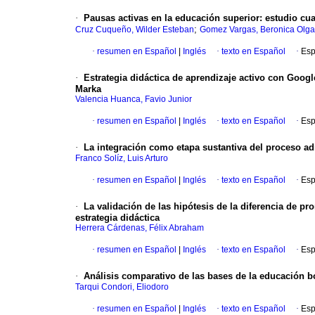
·
Pausas activas en la educación superior: estudio cua
;
Cruz Cuqueño, Wilder Esteban
Gomez Vargas, Beronica Olga
·
resumen en Español
|
Inglés
·
texto en Español
·
Esp
·
Estrategia didáctica de aprendizaje activo con Goog
Marka
Valencia Huanca, Favio Junior
·
resumen en Español
|
Inglés
·
texto en Español
·
Esp
·
La integración como etapa sustantiva del proceso ad
Franco Solíz, Luis Arturo
·
resumen en Español
|
Inglés
·
texto en Español
·
Esp
·
La validación de las hipótesis de la diferencia de 
estrategia didáctica
Herrera Cárdenas, Félix Abraham
·
resumen en Español
|
Inglés
·
texto en Español
·
Esp
·
Análisis comparativo de las bases de la educación bo
Tarqui Condori, Eliodoro
·
resumen en Español
|
Inglés
·
texto en Español
·
Esp