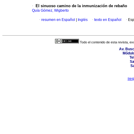
·
El sinuoso camino de la inmunización de rebaño
Quía Gómez, Wigberto
·
resumen en Español
|
Inglés
·
texto en Español
·
Esp
Todo el contenido de esta revista, ex
Av. Busc
Módulo
Te
Sa
Sa
iie