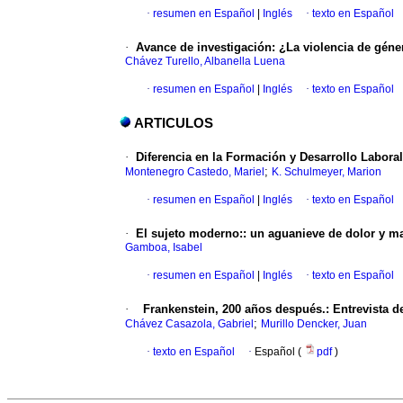
·
resumen en Español
|
Inglés
·
texto en Español
·
Avance de investigación: ¿La violencia de género
Chávez Turello, Albanella Luena
·
resumen en Español
|
Inglés
·
texto en Español
ARTICULOS
·
Diferencia en la Formación y Desarrollo Labora
;
Montenegro Castedo, Mariel
K. Schulmeyer, Marion
·
resumen en Español
|
Inglés
·
texto en Español
·
El sujeto moderno:
:
un aguanieve de dolor y m
Gamboa, Isabel
·
resumen en Español
|
Inglés
·
texto en Español
·
Frankenstein, 200 años después.
:
Entrevista d
;
Chávez Casazola, Gabriel
Murillo Dencker, Juan
·
texto en Español
·
Español (
pdf
)