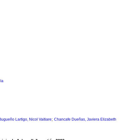
la
;
Bugueño Lartigo, Nicol Vaitiare
Chancafe Dueñas, Javiera Elizabeth