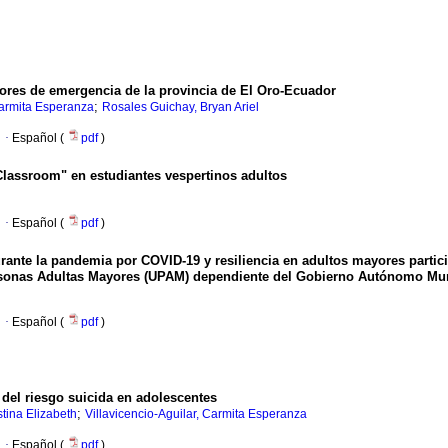
ores de emergencia de la
provincia de El Oro-Ecuador
;
Carmita Esperanza
Rosales Guichay, Bryan Ariel
·
Español (
pdf
)
Classroom" en estudiantes
vespertinos adultos
·
Español (
pdf
)
rante la
pandemia
por COVID-19 y resiliencia
en adultos mayores
partic
sonas Adultas
Mayores (UPAM) dependiente
del
Gobierno Autónomo Mun
·
Español (
pdf
)
del riesgo suicida en adolescentes
;
tina Elizabeth
Villavicencio-Aguilar, Carmita Esperanza
·
Español (
pdf
)