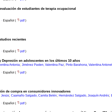
evaluación
de estudiantes de terapia ocupacional
·
Español (
pdf
)
studios recientes
·
Español (
pdf
)
 y Depresión
en adolescentes en los últimos 10 años
;
;
entina Antonia
Jiménez Pasten, Valentina Paz
Pinto Barahona, Valentina Antonel
·
Español (
pdf
)
ción de compra en
consumidores innovadores
;
;
;
 Jesús
Caamaño Salgado, Camila Belén
Hernández Salgado, Joaquín Andrés
·
Español (
pdf
)