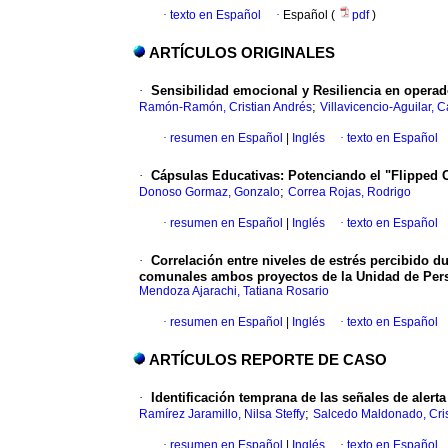
·
texto en Español
·
Español (
pdf
)
ARTÍCULOS ORIGINALES
·
Sensibilidad emocional y Resiliencia
en operad
;
Ramón-Ramón, Cristian Andrés
Villavicencio-Aguilar, 
·
resumen en Español
|
Inglés
·
texto en Español
·
Cápsulas Educativas: Potenciando
el "Flipped 
;
Donoso Gormaz, Gonzalo
Correa Rojas, Rodrigo
·
resumen en Español
|
Inglés
·
texto en Español
·
Correlación entre niveles de estrés
percibido du
comunales ambos proyectos de
la Unidad
de Per
Mendoza Ajarachi, Tatiana Rosario
·
resumen en Español
|
Inglés
·
texto en Español
ARTÍCULOS REPORTE DE CASO
·
Identificación temprana
de las señales de alerta
;
Ramírez Jaramillo, Nilsa Steffy
Salcedo Maldonado, Cris
·
resumen en Español
|
Inglés
·
texto en Español