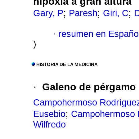
hipoxia a gran altura
;
;
;
Gary, P
Paresh
Giri, C
D
·
resumen en Españo
)
HISTORIA DE LA MEDICINA
·
Galeno de pérgamo "
Campohermoso Rodríguez
;
Eusebio
Campohermoso R
Wilfredo