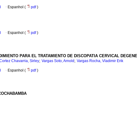
l
·
Espanhol (
pdf
)
l
·
Espanhol (
pdf
)
DIMIENTO PARA EL TRATAMIENTO DE DISCOPATIA CERVICAL DEGENE
;
;
Cortez Chavarria, Sirley
Vargas Soto, Arnold
Vargas Rocha, Vladimir Erik
l
·
Espanhol (
pdf
)
E COCHABAMBA