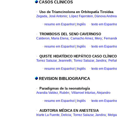
CASOS CLÍNICOS
·
Uso de Triamcinolona en Orbitopatía Tiroidea
;
Zegada, José Antonio
López Fajerstein, Dánova Andrea
·
resumo em Espanhol
|
Inglês
·
texto em Espanho
·
TROMBOSIS DEL SENO CAVERNOSO
;
;
Calderon, Maria Elena
Camacho Arnez, Mery
Fernande
·
resumo em Espanhol
|
Inglês
·
texto em Espanho
·
QUISTE HIDATÍDICO HEPÁTICO CASO CLÍNIC
;
;
Torrez Salazar, Jeanneth
Torrez Salazar, Jandira
Peñal
·
resumo em Espanhol
|
Inglês
·
texto em Espanho
REVISION BIBLIOGRAFICA
·
Paradigmas de la neonatología
;
Arandia Valdez, Rubén
Villarroel Inturias, Alejandro
·
resumo em Espanhol
|
Inglês
·
texto em Espanho
·
AUDITORIA MÉDICA EN ANESTESIA
;
;
Iriarte La Fuente, Delicia
Torrez Salazar, Jandira
Melga