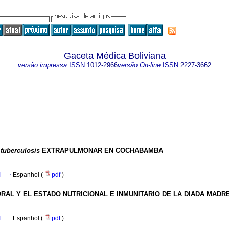
Gaceta Médica Boliviana
versão impressa
ISSN
1012-2966
versão On-line
ISSN
2227-3662
tuberculosis
EXTRAPULMONAR EN COCHABAMBA
l
·
Espanhol (
pdf
)
RAL Y EL ESTADO NUTRICIONAL E INMUNITARIO DE LA DIADA MADRE
l
·
Espanhol (
pdf
)