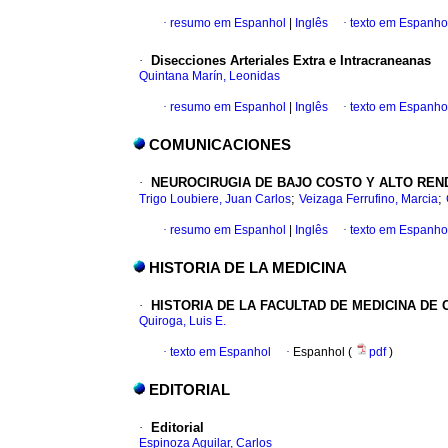
·
resumo em Espanhol
|
Inglês
·
texto em Espanho
·
Disecciones Arteriales Extra e Intracraneanas
Quintana Marín, Leonidas
·
resumo em Espanhol
|
Inglês
·
texto em Espanho
COMUNICACIONES
·
NEUROCIRUGIA DE BAJO COSTO Y ALTO REN
;
;
Trigo Loubiere, Juan Carlos
Veizaga Ferrufino, Marcia
·
resumo em Espanhol
|
Inglês
·
texto em Espanho
HISTORIA DE LA MEDICINA
·
HISTORIA DE LA FACULTAD DE MEDICINA D
Quiroga, Luis E.
·
texto em Espanhol
·
Espanhol (
pdf
)
EDITORIAL
·
Editorial
Espinoza Aguilar, Carlos