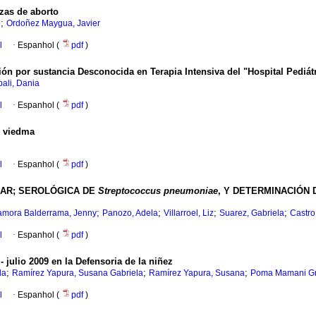
zas de aborto
;
o
Ordoñez Maygua, Javier
l
·
Espanhol (
pdf
)
ón por sustancia Desconocida en Terapia Intensiva del "Hospital Pediátri
ali, Dania
l
·
Espanhol (
pdf
)
o viedma
l
·
Espanhol (
pdf
)
LAR; SEROLÓGICA DE
Streptococcus pneumoniae
, Y DETERMINACIÓN 
;
;
;
;
amora Balderrama, Jenny
Panozo, Adela
Villarroel, Liz
Suarez, Gabriela
Castro
l
·
Espanhol (
pdf
)
 julio 2009 en la Defensoria de la niñez
;
;
;
la
Ramírez Yapura, Susana Gabriela
Ramírez Yapura, Susana
Poma Mamani Gro
l
·
Espanhol (
pdf
)