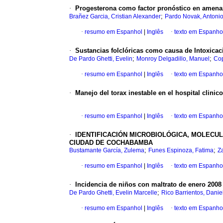
·
Progesterona como factor pronóstico en amena
;
Brañez Garcia, Cristian Alexander
Pardo Novak, Antoni
·
resumo em Espanhol
|
Inglês
·
texto em Espanho
·
Sustancias folclóricas como causa de Intoxicaci
;
;
De Pardo Ghetti, Evelin
Monroy Delgadillo, Manuel
Cop
·
resumo em Espanhol
|
Inglês
·
texto em Espanho
·
Manejo del torax inestable en el hospital clinic
·
resumo em Espanhol
|
Inglês
·
texto em Espanho
·
IDENTIFICACIÓN MICROBIOLÓGICA, MOLECU
CIUDAD DE COCHABAMBA
;
;
Bustamante García, Zulema
Funes Espinoza, Fatima
Z
·
resumo em Espanhol
|
Inglês
·
texto em Espanho
·
Incidencia de niños con maltrato de enero 2008 -
;
De Pardo Ghetti, Evelin Marcelle
Rico Barrientos, Danie
·
resumo em Espanhol
|
Inglês
·
texto em Espanho