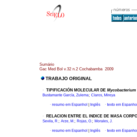
Sumário
Gac Med Bol v.32 n.2 Cochabamba 2009
TRABAJO ORIGINAL
·
TIPIFICACIÓN MOLECULAR DE
Mycobacterium 
;
Bustamante García, Zulema
Claros, Mireya
·
resumo em Espanhol
|
Inglês
·
texto em Espanho
·
RELACION ENTRE EL INDICE DE MASA CORPO
;
;
;
Sevila, R.
Arze, M.
Rojas, O.
Morales, J.
·
resumo em Espanhol
|
Inglês
·
texto em Espanho