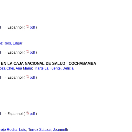
l
·
Espanhol (
pdf
)
z Rios, Edgar
l
·
Espanhol (
pdf
)
O EN LA CAJA NACIONAL DE SALUD - COCHABAMBA
;
oza Chej, Ana Maria
Iriarte La Fuente, Delicia
l
·
Espanhol (
pdf
)
l
·
Espanhol (
pdf
)
;
rejo Rocha, Luis
Torrez Salazar, Jeanneth