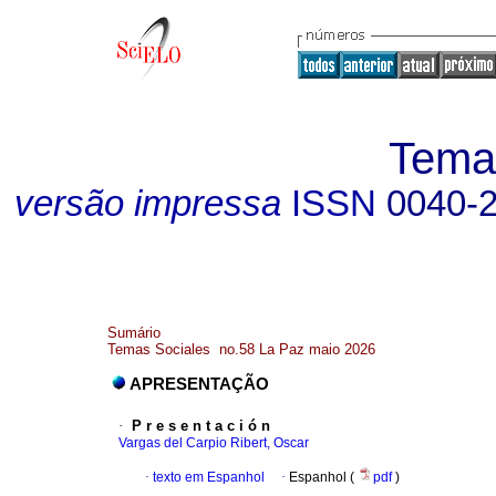
Tema
versão impressa
ISSN
0040-
Sumário
Temas Sociales no.58 La Paz maio 2026
APRESENTAÇÃO
·
P r e s e n t a c i ó n
Vargas del Carpio Ribert, Oscar
·
texto em Espanhol
·
Espanhol (
pdf
)