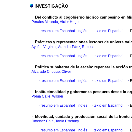
INVESTIGAÇÃO
·
Del conflicto al cogobierno hídrico campesino en Mis
Perales Miranda, Víctor Hugo
·
resumo em Espanhol
|
Inglês
·
texto em Espanhol
·
E
·
Prácticas y representaciones lectoras de universita
;
Ayllón, Virginia
Arandia-Páez, Rebeca
·
resumo em Espanhol
|
Inglês
·
texto em Espanhol
·
E
·
Política subalterna de la escala: repensar la acción 
Alvarado Choque, Oliver
·
resumo em Espanhol
|
Inglês
·
texto em Espanhol
·
E
·
Institucionalidad y gobernanza pesquera desde la or
Poma Calle, Wilson
·
resumo em Espanhol
|
Inglês
·
texto em Espanhol
·
E
·
Movilidad, cuidado y producción social de la fronte
Jimenez Cala, Tania Estefany
·
resumo em Espanhol
|
Inglês
·
texto em Espanhol
·
E