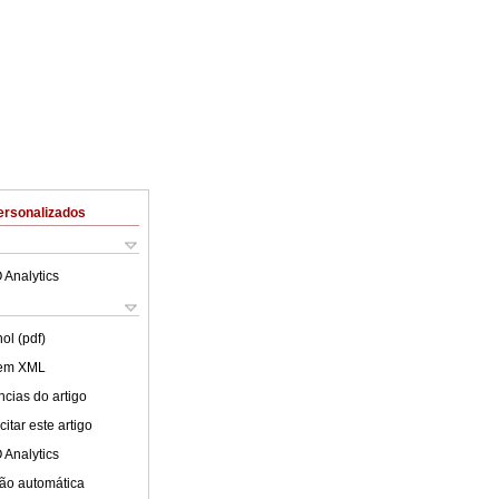
ersonalizados
 Analytics
ol (pdf)
 em XML
cias do artigo
itar este artigo
 Analytics
ão automática