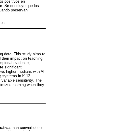
os positivos en
le. Se concluye que los
 cuando preservan
tes
ng data. This study aims to
d their impact on teaching
mpirical evidence,
e significant
ows higher medians with AI
ing systems in K-12
 variable sensitivity. The
ptimizes learning when they
erativas han convertido los