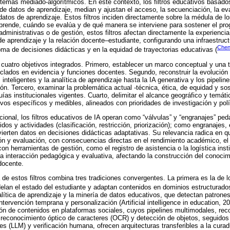
temas mediado-algorítmicos. En este contexto, los filtros educativos basad
de datos de aprendizaje, median y ajustan el acceso, la secuenciación, la ev
datos de aprendizaje. Estos filtros inciden directamente sobre la médula de l
rende, cuándo se evalúa y de qué manera se interviene para sostener el pr
administrativas o de gestión, estos filtros afectan directamente la experiencia
 de aprendizaje y la relación docente–estudiante, configurando una infraestru
Chen 
oma de decisiones didácticas y en la equidad de trayectorias educativas (
 cuatro objetivos integrados. Primero, establecer un marco conceptual y una
anclados en evidencia y funciones docentes. Segundo, reconstruir la evolución
inteligentes y la analítica de aprendizaje hasta la IA generativa y los pipeli
. Tercero, examinar la problemática actual -técnica, ética, de equidad y sos
s institucionales vigentes. Cuarto, delimitar el alcance geográfico y temático
ivos específicos y medibles, alineados con prioridades de investigación y pol
ional, los filtros educativos de IA operan como “válvulas” y “engranajes” pe
nidos y actividades (clasificación, restricción, priorización); como engranaje
erten datos en decisiones didácticas adaptativas. Su relevancia radica en 
ón y evaluación, con consecuencias directas en el rendimiento académico, el
on herramientas de gestión, como el registro de asistencia o la logística instit
la interacción pedagógica y evaluativa, afectando la construcción del conocim
docente.
e estos filtros combina tres tradiciones convergentes. La primera es la de l
delan el estado del estudiante y adaptan contenidos en dominios estructurado
lítica de aprendizaje y la minería de datos educativos, que detectan patron
ntervención temprana y personalización (Artificial intelligence in education, 
ión de contenidos en plataformas sociales, cuyos pipelines multimodales, re
reconocimiento óptico de caracteres (OCR) y detección de objetos, seguidos 
 (LLM) y verificación humana, ofrecen arquitecturas transferibles a la curadu