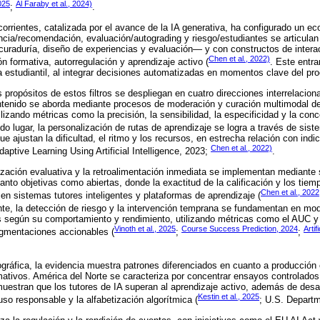
025
Al Faraby et al., 2024)
;
.
orrientes, catalizada por el avance de la IA generativa, ha configurado un e
encia/recomendación, evaluación/autograding y riesgo/estudiantes se articula
 curaduría, diseño de experiencias y evaluación— y con constructos de inte
Chen et al., 2022)
n formativa, autorregulación y aprendizaje activo (
. Este entra
ia estudiantil, al integrar decisiones automatizadas en momentos clave del pr
 propósitos de estos filtros se despliegan en cuatro direcciones interrelaciona
ontenido se aborda mediante procesos de moderación y curación multimodal d
lizando métricas como la precisión, la sensibilidad, la especificidad y la con
do lugar, la personalización de rutas de aprendizaje se logra a través de si
 ajustan la dificultad, el ritmo y los recursos, en estrecha relación con indi
Chen et al., 2022)
daptive Learning Using Artificial Intelligence, 2023;
.
tización evaluativa y la retroalimentación inmediata se implementan mediante
tanto objetivas como abiertas, donde la exactitud de la calificación y los tie
Chen et al., 2022
 en sistemas tutores inteligentes y plataformas de aprendizaje (
nte, la detección de riesgo y la intervención temprana se fundamentan en mo
es según su comportamiento y rendimiento, utilizando métricas como el AUC y 
Vinoth et al., 2025
Course Success Prediction, 2024
Artif
egmentaciones accionables (
;
;
ráfica, la evidencia muestra patrones diferenciados en cuanto a producción c
mativos. América del Norte se caracteriza por concentrar ensayos controlados
estran que los tutores de IA superan al aprendizaje activo, además de desar
Kestin et al., 2025
so responsable y la alfabetización algorítmica (
; U.S. Depart