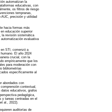
ción automatizan la
plataformas educativas, con
lmente, os filtros de riesgo
ervenciones tempranas,
AUC, precisión y utilidad
ante hacia formas más
A en educación superior
 la revisión sistemática
a automatización evaluativa
IA en STI, comenzó a
er humano. El año 2024
anera crucial, con la
ado empíricamente que los
dales para moderación con
o bibliometrías
cados específicamente al
ser abordados con
la comprensión contextual,
n datos educativos, grafos
perspectiva pedagógica,
s y tareas centradas en el
et al., 2022).
equieren auditorías de