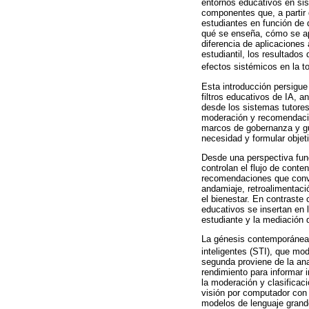
entornos educativos en sis
componentes que, a partir 
estudiantes en función de 
qué se enseña, cómo se ap
diferencia de aplicaciones 
estudiantil, los resultados
efectos sistémicos en la t
Esta introducción persigue
filtros educativos de IA, 
desde los sistemas tutores 
moderación y recomendación
marcos de gobernanza y guía
necesidad y formular objet
Desde una perspectiva func
controlan el flujo de conte
recomendaciones que convi
andamiaje, retroalimentaci
el bienestar. En contraste c
educativos se insertan en 
estudiante y la mediación 
La génesis contemporánea d
inteligentes (STI), que mo
segunda proviene de la ana
rendimiento para informar i
la moderación y clasificac
visión por computador con 
modelos de lenguaje grandes