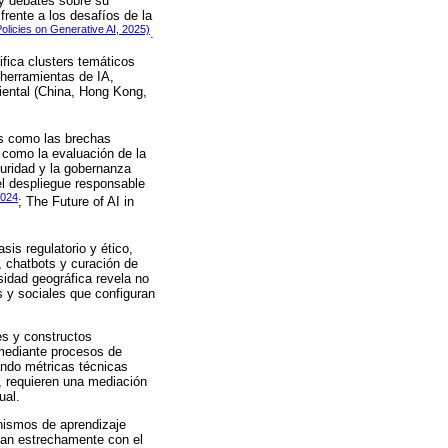
 y debates sobre su
frente a los desafíos de la
licies on Generative AI, 2025)
.
ifica clusters temáticos
 herramientas de IA,
riental (China, Hong Kong,
es como las brechas
 como la evaluación de la
guridad y la gobernanza
 el despliegue responsable
2024
; The Future of AI in
is regulatorio y ético,
, chatbots y curación de
sidad geográfica revela no
s y sociales que configuran
es y constructos
 mediante procesos de
zando métricas técnicas
o, requieren una mediación
ual.
anismos de aprendizaje
lan estrechamente con el