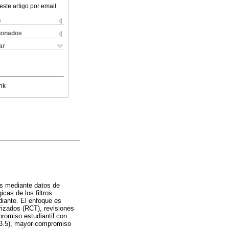
este artigo por email
s
cionados
ar
nk
es mediante datos de
cas de los filtros
diante. El enfoque es
orizados (RCT), revisiones
promiso estudiantil con
s 3.5), mayor compromiso