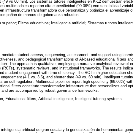
o (49 vs 60 min). Los sistemas tutores inteligentes en K-12 demuestran efect
ines multimodales reportan alta especificidad (99.06%) con sensibilidad variab
uyen infraestructura transformadora que personaliza y optimiza el aprendizaje
acompañan de marcos de gobernanza robustos.
superior; Filtros educativos; Inteligencia artificial; Sistemas tutores inteligen
rs mediate student access, sequencing, assessment, and support using learni
ctiveness, and pedagogical transformations of AI-based educational filters an
tion. The approach is qualitative, employing a narrative-analytical review of e
s (RCTs), systematic reviews, and institutional frameworks. The results indicat
nd student engagement with time efficiency. The RCT in higher education sh
er engagement (4.1 vs. 3.6), and shorter time (49 vs. 60 min). Intelligent tutor
s on self-regulation. Multimodal pipelines report high specificity (99.06%) with
ional filters constitute transformative infrastructure that personalizes and o
n and are accompanied by robust governance frameworks.
; Educational filters; Artificial intelligence; Intelligent tutoring systems
inteligencia artificial de gran escala y la generalización de herramientas gen