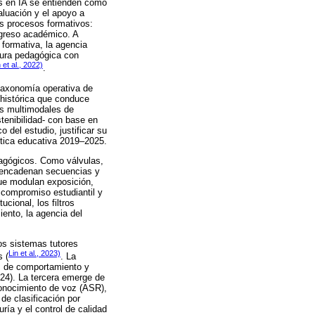
os en IA se entienden como
aluación y el apoyo a
os procesos formativos:
ogreso académico. A
 formativa, la agencia
ctura pedagógica con
et al., 2022)
.
 taxonomía operativa de
 histórica que conduce
nes multimodales de
tenibilidad- con base en
 del estudio, justificar su
ítica educativa 2019–2025.
dagógicos. Como válvulas,
s, encadenan secuencias y
que modulan exposición,
 compromiso estudiantil y
ucional, los filtros
iento, la agencia del
os sistemas tutores
Lin et al., 2023)
s (
. La
es de comportamiento y
2024). La tercera emerge de
conocimiento de voz (ASR),
de clasificación por
ría y el control de calidad