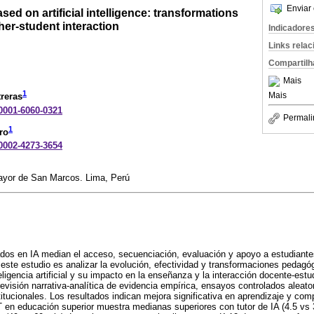
Enviar 
ased on artificial intelligence: transformations
her-student interaction
Indicadore
Links rela
Compartilh
Mais
1
Mais
reras
-0001-6060-0321
Permali
1
ro
-0002-4273-3654
ayor de San Marcos. Lima, Perú
sados en IA median el acceso, secuenciación, evaluación y apoyo a estudiant
 este estudio es analizar la evolución, efectividad y transformaciones pedagógi
ligencia artificial y su impacto en la enseñanza y la interacción docente-estu
 revisión narrativa-analítica de evidencia empírica, ensayos controlados aleat
itucionales. Los resultados indican mejora significativa en aprendizaje y com
T en educación superior muestra medianas superiores con tutor de IA (4.5 v