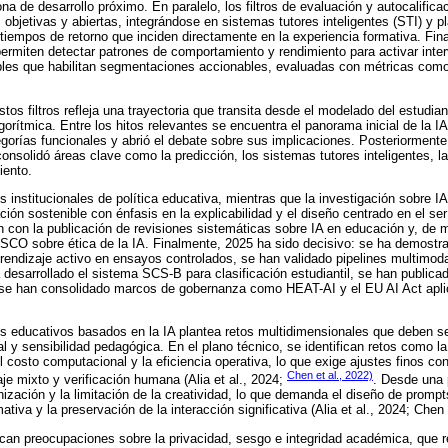
na de desarrollo próximo. En paralelo, los filtros de evaluación y autocalifica
s objetivas y abiertas, integrándose en sistemas tutores inteligentes (STI) y 
tiempos de retorno que inciden directamente en la experiencia formativa. Fina
l permiten detectar patrones de comportamiento y rendimiento para activar int
les que habilitan segmentaciones accionables, evaluadas con métricas como 
stos filtros refleja una trayectoria que transita desde el modelado del estudi
orítmica. Entre los hitos relevantes se encuentra el panorama inicial de la I
egorías funcionales y abrió el debate sobre sus implicaciones. Posteriormente,
nsolidó áreas clave como la predicción, los sistemas tutores inteligentes, l
iento.
institucionales de política educativa, mientras que la investigación sobre 
ción sostenible con énfasis en la explicabilidad y el diseño centrado en el s
n con la publicación de revisiones sistemáticas sobre IA en educación y, de m
O sobre ética de la IA. Finalmente, 2025 ha sido decisivo: se ha demostr
prendizaje activo en ensayos controlados, se han validado pipelines multimo
 desarrollado el sistema SCS-B para clasificación estudiantil, se han publicad
 se han consolidado marcos de gobernanza como HEAT-AI y el EU AI Act apli
os educativos basados en la IA plantea retos multidimensionales que deben 
al y sensibilidad pedagógica. En el plano técnico, se identifican retos como 
l costo computacional y la eficiencia operativa, lo que exige ajustes finos co
Chen et al., 2022)
je mixto y verificación humana (Alia et al., 2024;
. Desde una 
nización y la limitación de la creatividad, lo que demanda el diseño de prompt
tiva y la preservación de la interacción significativa (Alia et al., 2024; Chen 
acan preocupaciones sobre la privacidad, sesgo e integridad académica, que r