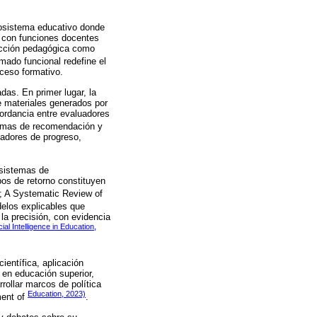
cosistema educativo donde
n con funciones docentes
racción pedagógica como
mado funcional redefine el
oceso formativo.
das. En primer lugar, la
e materiales generados por
cordancia entre evaluadores
stemas de recomendación y
cadores de progreso,
 sistemas de
mpos de retorno constituyen
; A Systematic Review of
delos explicables que
la precisión, con evidencia
icial Intelligence in Education,
ientífica, aplicación
 en educación superior,
rollar marcos de política
Education, 2023)
ment of
.