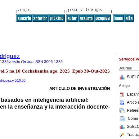
dríguez
Serviços P
-1385
versão On-line
ISSN
3006-1385
Journal
vol.5 no.10 Cochabamba ago. 2025 Epub 30-Out-2025
SciELO
driguez.v.5i10.58
Artigo
ARTÍCULO DE INVESTIGACIÓN
Espanh
basados en inteligencia artificial:
Artigo
en la enseñanza y la interacción docente-
Referên
Como c
SciELO
Traduç