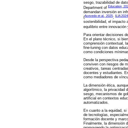
sesgo, trazabilidad de dat
Education, 20
Department of
demandan inversión en infr
Acevedo et al., 2025
ILIA 2024
(
;
sostenibilidad, el impacto
equilibrio entre innovación
Para orientar decisiones d
En el plano técnico, si bie
comprensión contextual, la
fine-tuning con datos educ
como condiciones mínimas 
Desde la perspectiva pedag
conviven con riesgos de me
creativos, tareas centradas
docentes y estudiantes. En
como mediadores de víncul
La dimensión ética, aunqu
algorítmico, la privacidad 
sesgo, mecanismos de gober
artificial en contextos ed
automatizados.
En cuanto a la equidad, si
de tecnologías, especialme
formación docente y marcos
Finalmente, la dimensión de
promoviendo la optimizació