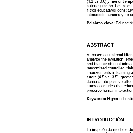
(4.1 vs 3.6) y menor tiemp
autorregulación. Los pipel
filtros educativos constit
interacción humana y se 
Palabras clave:
Educación 
ABSTRACT
AI-based educational filte
analyze the evolution, effe
and teacher-student interac
randomized controlled trial
improvements in learning a
tutors (4.5 vs. 3.5), great
demonstrate positive effect
study concludes that educat
preserve human interactio
Keywords:
Higher education
INTRODUCCIÓN
La irrupción de modelos de 