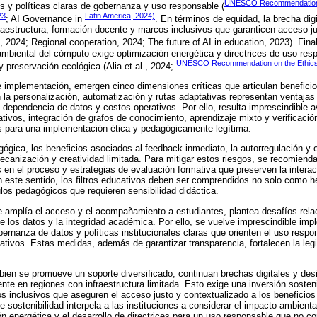
UNESCO Recommendation o
os y políticas claras de gobernanza y uso responsable (
23
Latin America, 2024)
; AI Governance in
. En términos de equidad, la brecha digi
aestructura, formación docente y marcos inclusivos que garanticen acceso ju
, 2024; Regional cooperation, 2024; The future of AI in education, 2023). Fin
 ambiental del cómputo exige optimización energética y directrices de uso res
UNESCO Recommendation on the Ethics
 y preservación ecológica (Alia et al., 2024;
e implementación, emergen cinco dimensiones críticas que articulan beneficio
n la personalización, automatización y rutas adaptativas representan ventajas 
 dependencia de datos y costos operativos. Por ello, resulta imprescindible 
ativos, integración de grafos de conocimiento, aprendizaje mixto y verificaci
para una implementación ética y pedagógicamente legítima.
ógica, los beneficios asociados al feedback inmediato, la autorregulación y 
canización y creatividad limitada. Para mitigar estos riesgos, se recomiend
 en el proceso y estrategias de evaluación formativa que preserven la interacc
 este sentido, los filtros educativos deben ser comprendidos no solo como h
os pedagógicos que requieren sensibilidad didáctica.
e amplía el acceso y el acompañamiento a estudiantes, plantea desafíos rel
de los datos y la integridad académica. Por ello, se vuelve imprescindible imp
nanza de datos y políticas institucionales claras que orienten el uso respon
ucativos. Estas medidas, además de garantizar transparencia, fortalecen la leg
 bien se promueve un soporte diversificado, continuan brechas digitales y de
nte en regiones con infraestructura limitada. Esto exige una inversión sosten
 inclusivos que aseguren el acceso justo y contextualizado a los beneficios 
 sostenibilidad interpela a las instituciones a considerar el impacto ambienta
n energética y el desarrollo de directrices para un uso responsable que no co