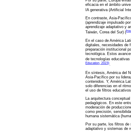
Por su parte, Europa enfat
eficacia en el ámbito unive
IA generativa (Artificial Int
En contraste, Asia-Pacífico
(aprendizaje impulsado por
aprendizaje adaptativo y an
Irw
Taiwán, Corea del Sur) (
En el caso de América Lat
digitales, necesidades de 
preparación institucional p
tecnológica. Estos avances 
de tecnologías educativas 
Education, 2023)
.
En síntesis, América del N
Asia-Pacífico por su lider
contenidos. Y, América Lat
solo diferencias en el ritm
el uso de filtros educativos
La arquitectura conceptual
pedagógicos. En este entra
moderación de producciones
como precisión, sensibilid
humana sistemática (human-
Por su parte, los filtros 
adaptativo y sistemas de r