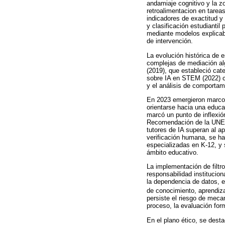
andamiaje cognitivo y la zo
retroalimentacion en tarea
indicadores de exactitud y 
y clasificación estudianti
mediante modelos explicab
de intervención.
La evolución histórica de e
complejas de mediación alg
(2019), que estableció cat
sobre IA en STEM (2022) co
y el análisis de comportam
En 2023 emergieron marcos 
orientarse hacia una educa
marcó un punto de inflexió
Recomendación de la UNESC
tutores de IA superan al a
verificación humana, se ha
especializadas en K-12, y
ámbito educativo.
La implementación de filtr
responsabilidad institucion
la dependencia de datos, e
de conocimiento, aprendiza
persiste el riesgo de meca
proceso, la evaluación forma
En el plano ético, se dest