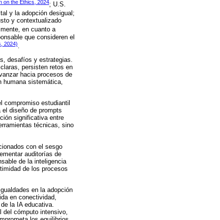
n the Ethics, 2024
; U.S.
tal y la adopción desigual;
sto y contextualizado
almente, en cuanto a
ponsable que consideren el
, 2024)
.
s, desafíos y estrategias.
claras, persisten retos en
avanzar hacia procesos de
ón humana sistemática,
el compromiso estudiantil
a el diseño de prompts
ión significativa entre
erramientas técnicas, sino
acionados con el sesgo
lementar auditorías de
sable de la inteligencia
itimidad de los procesos
sigualdades en la adopción
ida en conectividad,
de la IA educativa.
l del cómputo intensivo,
mprometa los equilibrios