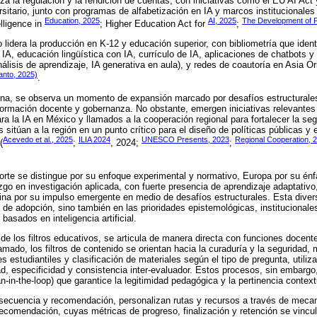
iza la regulación y la rendición de cuentas, con iniciativas como el EU AI Act
rsitario, junto con programas de alfabetización en IA y marcos institucionales 
Education, 2025
AI, 2025
The Development of Po
elligence in
; Higher Education Act for
;
 lidera la producción en K-12 y educación superior, con bibliometría que ident
 IA, educación lingüística con IA, currículo de IA, aplicaciones de chatbots y
álisis de aprendizaje, IA generativa en aula), y redes de coautoría en Asia O
anto, 2025)
.
ina, se observa un momento de expansión marcado por desafíos estructural
formación docente y gobernanza. No obstante, emergen iniciativas relevantes
ara la IA en México y llamados a la cooperación regional para fortalecer la se
sitúan a la región en un punto crítico para el diseño de políticas públicas y
Acevedo et al., 2025
ILIA 2024
UNESCO Presents, 2023
Regional Cooperation, 
(
;
, 2024;
;
orte se distingue por su enfoque experimental y normativo, Europa por su énfas
azgo en investigación aplicada, con fuerte presencia de aprendizaje adaptativo
ina por su impulso emergente en medio de desafíos estructurales. Esta diver
o de adopción, sino también en las prioridades epistemológicas, institucionale
 basados en inteligencia artificial.
 de los filtros educativos, se articula de manera directa con funciones docent
mado, los filtros de contenido se orientan hacia la curaduría y la seguridad,
 estudiantiles y clasificación de materiales según el tipo de pregunta, utili
ad, especificidad y consistencia inter-evaluador. Estos procesos, sin embarg
in-the-loop) que garantice la legitimidad pedagógica y la pertinencia context
de secuencia y recomendación, personalizan rutas y recursos a través de mec
ecomendación, cuyas métricas de progreso, finalización y retención se vincu