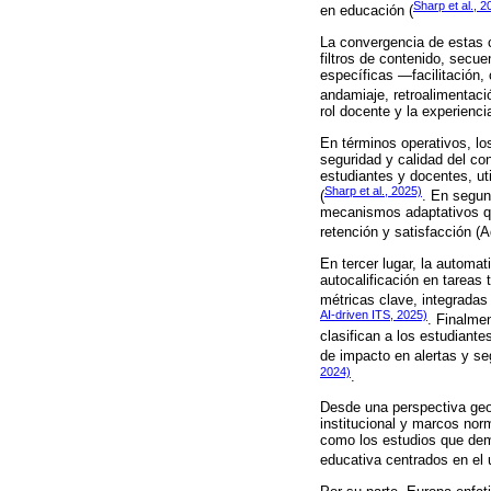
Sharp et al., 2
en educación (
La convergencia de estas c
filtros de contenido, secu
específicas —facilitación,
andamiaje, retroalimentació
rol docente y la experienc
En términos operativos, los
seguridad y calidad del c
estudiantes y docentes, uti
Sharp et al., 2025)
(
. En segun
mecanismos adaptativos que
retención y satisfacción (A
En tercer lugar, la automa
autocalificación en tareas 
métricas clave, integradas
AI-driven ITS, 2025)
. Finalme
clasifican a los estudiant
de impacto en alertas y s
2024)
.
Desde una perspectiva geog
institucional y marcos nor
como los estudios que demu
educativa centrados en el u