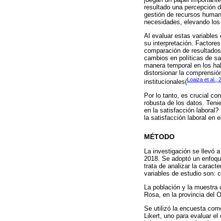
resultado una percepción de
gestión de recursos human
necesidades, elevando los 
Al evaluar estas variables 
su interpretación. Factores
comparación de resultados 
cambios en políticas de sa
manera temporal en los hal
distorsionar la comprensión
Loaiza et al.,
institucionales(
Por lo tanto, es crucial c
robusta de los datos. Teni
en la satisfacción laboral?
la satisfacción laboral en 
MÉTODO
La investigación se llevó a
2018. Se adoptó un enfoque
trata de analizar la caract
variables de estudio son: c
La población y la muestra c
Rosa, en la provincia del 
Se utilizó la encuesta com
Likert, uno para evaluar el