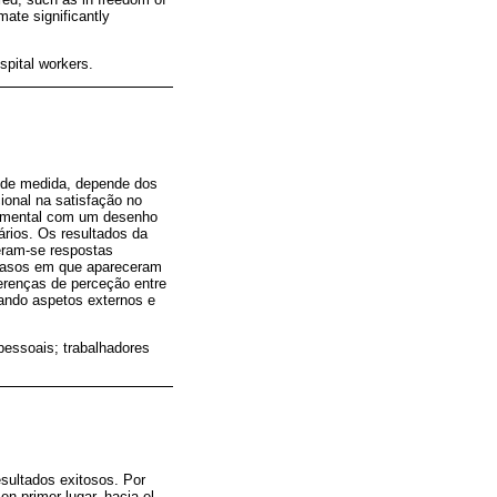
mate significantly
ospital workers.
ande medida, depende dos
ional na satisfação no
erimental com um desenho
ários. Os resultados da
eram-se respostas
e casos em que apareceram
erenças de perceção entre
erando aspetos externos e
rpessoais; trabalhadores
esultados exitosos. Por
n primer lugar, hacia el