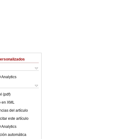
Personalizados
 Analytics
l (pdf)
lo en XML
cias del artículo
itar este artículo
 Analytics
ción automática