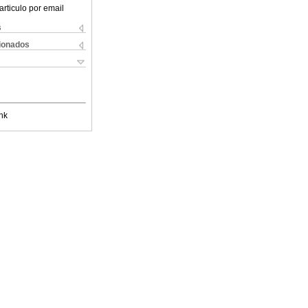
articulo por email
s
cionados
nk