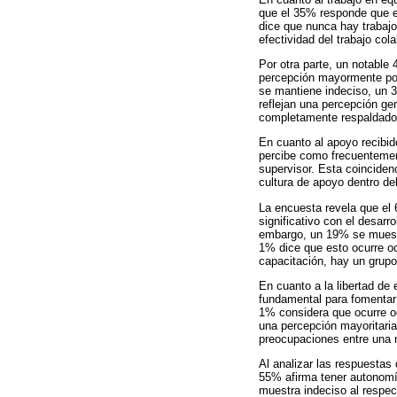
que el 35% responde que e
dice que nunca hay trabajo
efectividad del trabajo cola
Por otra parte, un notable
percepción mayormente pos
se mantiene indeciso, un 
reflejan una percepción g
completamente respaldado
En cuanto al apoyo recibid
percibe como frecuentemen
supervisor. Esta coinciden
cultura de apoyo dentro del
La encuesta revela que el
significativo con el desar
embargo, un 19% se muestr
1% dice que esto ocurre o
capacitación, hay un grupo
En cuanto a la libertad de
fundamental para fomentar 
1% considera que ocurre oc
una percepción mayoritaria
preocupaciones entre una 
Al analizar las respuestas
55% afirma tener autonomí
muestra indeciso al respe