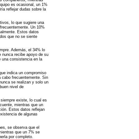
equipo es ocasional, un 1%
ía reflejar dudas sobre la
tivos, lo que sugiere una
o frecuentemente. Un 10%
nalmente. Estos datos
dos que no se siente
iempre. Además, el 34% lo
e nunca recibe apoyo de su
e una consistencia en la
 que indica un compromiso
 a cabo frecuentemente. Sin
unca se realizan y solo un
buen nivel de
siempre existe, lo cual es
ecuente, mientras que un
ión. Estos datos reflejan
existencia de algunas
nes, se observa que el
 mientras que un 7% se
erla por completo.