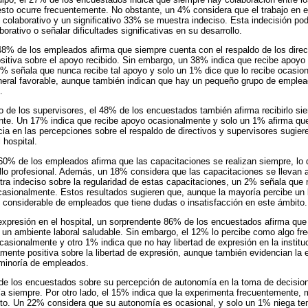
sto ocurre frecuentemente. No obstante, un 4% considera que el trabajo en 
 colaborativo y un significativo 33% se muestra indeciso. Esta indecisión podr
borativo o señalar dificultades significativas en su desarrollo.
 48% de los empleados afirma que siempre cuenta con el respaldo de los direc
itiva sobre el apoyo recibido. Sin embargo, un 38% indica que recibe apoy
3% señala que nunca recibe tal apoyo y solo un 1% dice que lo recibe ocasio
eneral favorable, aunque también indican que hay un pequeño grupo de emplea
.
o de los supervisores, el 48% de los encuestados también afirma recibirlo s
te. Un 17% indica que recibe apoyo ocasionalmente y solo un 1% afirma qu
cia en las percepciones sobre el respaldo de directivos y supervisores sugier
 hospital.
 60% de los empleados afirma que las capacitaciones se realizan siempre, lo
rollo profesional. Además, un 18% considera que las capacitaciones se llevan
a indeciso sobre la regularidad de estas capacitaciones, un 2% señala que n
casionalmente. Estos resultados sugieren que, aunque la mayoría percibe un 
 considerable de empleados que tiene dudas o insatisfacción en este ámbito.
 expresión en el hospital, un sorprendente 86% de los encuestados afirma que 
un ambiente laboral saludable. Sin embargo, el 12% lo percibe como algo fr
asionalmente y otro 1% indica que no hay libertad de expresión en la instituc
mente positiva sobre la libertad de expresión, aunque también evidencian la 
minoría de empleados.
 de los encuestados sobre su percepción de autonomía en la toma de decisio
a siempre. Por otro lado, el 15% indica que la experimenta frecuentemente,
cto. Un 22% considera que su autonomía es ocasional, y solo un 1% niega ten