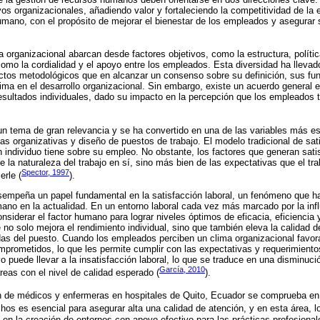
vos organizacionales, añadiendo valor y fortaleciendo la competitividad de l
 humano, con el propósito de mejorar el bienestar de los empleados y asegurar 
a organizacional abarcan desde factores objetivos, como la estructura, políti
como la cordialidad y el apoyo entre los empleados. Esta diversidad ha llevad
ctos metodológicos que en alcanzar un consenso sobre su definición, sus fu
ma en el desarrollo organizacional. Sin embargo, existe un acuerdo general e
resultados individuales, dado su impacto en la percepción que los empleados t
 un tema de gran relevancia y se ha convertido en una de las variables más e
ías organizativas y diseño de puestos de trabajo. El modelo tradicional de sat
 individuo tiene sobre su empleo. No obstante, los factores que generan satis
la naturaleza del trabajo en sí, sino más bien de las expectativas que el trab
Spector, 1997
rle (
).
sempeña un papel fundamental en la satisfacción laboral, un fenómeno que ha
umano en la actualidad. En un entorno laboral cada vez más marcado por la inf
nsiderar el factor humano para lograr niveles óptimos de eficacia, eficiencia
e no solo mejora el rendimiento individual, sino que también eleva la calidad d
as del puesto. Cuando los empleados perciben un clima organizacional favor
prometidos, lo que les permite cumplir con las expectativas y requerimiento
o puede llevar a la insatisfacción laboral, lo que se traduce en una disminuci
García, 2010
tareas con el nivel de calidad esperado (
).
ón de médicos y enfermeras en hospitales de Quito, Ecuador se comprueba en
chos es esencial para asegurar alta una calidad de atención, y en esta área, l
 en la creación de entornos con apoyo efectivo para las prácticas profesiona