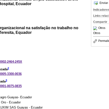
Enviar 
 Hospital, Ecuador
Indicadore
Links rela
Compartir
organizacional na satisfação no trabalho no
Otros
 Teresita, Equador
Otros
Permali
-0002-2464-245X
2
ezada
-0005-3300-0036
3
bada
-0001-0075-0835
ilagro Guayas- Ecuador
l Oro - Ecuador
XIM SAS Guayas - Ecuador