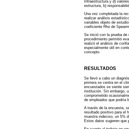
Infraestructura y d) valore
estructura, b) responsabili
Una vez completada la reco
realizar análisis estadísti
variables objeto de estudi
coeficiente Rho de Spearman
Se inició con la prueba d
procedimiento permitió eva
realizó el análisis de conf
especialmente útil en cont
concepto.
RESULTADOS
Se llevó a cabo un diagnóst
primera se centra en el cli
encuestados se siente siem
institución. Sin embargo,
comprometido ocasionalmen
de empleados que podría be
A través de la encuesta, s
resultado positivo para e
muestra indeciso, un 5% di
Estos datos sugieren que pu
En cuanto al trabajo en eq