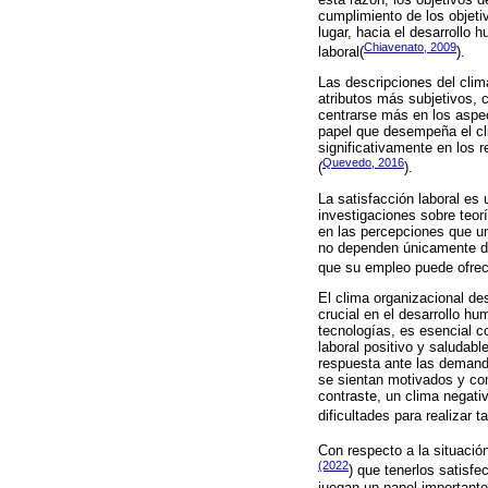
cumplimiento de los objeti
lugar, hacia el desarrollo
Chiavenato, 2009
laboral(
).
Las descripciones del clim
atributos más subjetivos, 
centrarse más en los aspe
papel que desempeña el cli
significativamente en los 
Quevedo, 2016
(
).
La satisfacción laboral es
investigaciones sobre teor
en las percepciones que un
no dependen únicamente de 
que su empleo puede ofrece
El clima organizacional de
crucial en el desarrollo h
tecnologías, es esencial co
laboral positivo y saludabl
respuesta ante las demand
se sientan motivados y com
contraste, un clima negativ
dificultades para realizar 
Con respecto a la situaci
(2022
) que tenerlos satisfe
juegan un papel importante