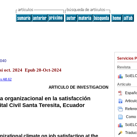
Servicios 
9040
Revista
osí oct. 2024 Epub 20-Oct-2024
SciELO
.v.4i8.62
Articulo
ARTICULO DE INVESTIGACION
Españo
ma organizacional en la satisfacción
Articu
ital Civil Santa Teresita, Ecuador
Referen
Como c
SciELO
Traduc
nizational climate on job satisfaction at the