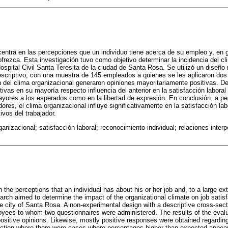
 centra en las percepciones que un individuo tiene acerca de su empleo y, en
ofrezca. Esta investigación tuvo como objetivo determinar la incidencia del cl
Hospital Civil Santa Teresita de la ciudad de Santa Rosa. Se utilizó un diseñ
descriptivo, con una muestra de 145 empleados a quienes se les aplicaron dos
n del clima organizacional generaron opiniones mayoritariamente positivas. 
tivas en su mayoría respecto influencia del anterior en la satisfacción labor
yores a los esperados como en la libertad de expresión. En conclusión, a pes
ores, el clima organizacional influye significativamente en la satisfacción la
ivos del trabajador.
ganizacional; satisfacción laboral; reconocimiento individual; relaciones inter
 the perceptions that an individual has about his or her job and, to a large e
search aimed to determine the impact of the organizational climate on job satis
the city of Santa Rosa. A non-experimental design with a descriptive cross-sec
yees to whom two questionnaires were administered. The results of the evalua
ositive opinions. Likewise, mostly positive responses were obtained regarding
action where there were cases where percentages higher than expected appea