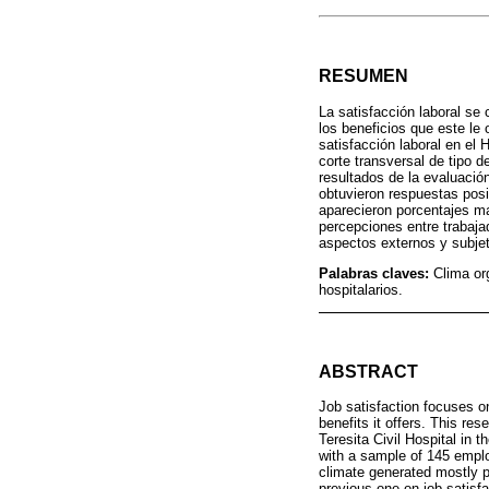
RESUMEN
La satisfacción laboral se
los beneficios que este le 
satisfacción laboral en el 
corte transversal de tipo 
resultados de la evaluació
obtuvieron respuestas posi
aparecieron porcentajes ma
percepciones entre trabajad
aspectos externos y subjet
Palabras claves:
Clima or
hospitalarios.
ABSTRACT
Job satisfaction focuses on
benefits it offers. This re
Teresita Civil Hospital in 
with a sample of 145 emplo
climate generated mostly p
previous one on job satisf