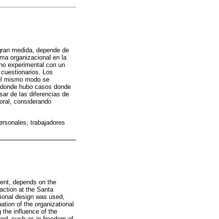
 gran medida, depende de
ima organizacional en la
o no experimental con un
 cuestionarios. Los
Del mismo modo se
al donde hubo casos donde
ar de las diferencias de
boral, considerando
personales; trabajadores
xtent, depends on the
faction at the Santa
tional design was used,
tion of the organizational
 the influence of the
red, such as in freedom of