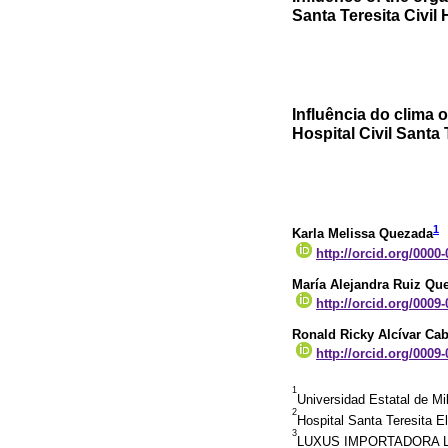
Santa Teresita Civil
Influência do clima 
Hospital Civil Santa
1
Karla Melissa Quezada
http://orcid.org/0000
María Alejandra Ruiz Qu
http://orcid.org/0009
Ronald Ricky Alcívar Ca
http://orcid.org/0009
1
Universidad Estatal de M
2
Hospital Santa Teresita E
3
LUXUS IMPORTADORA LU