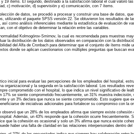
s y 19 ítems. El segundo, destinado a la satisfacción laboral el cual valoró la
dad, c) motivación, d) supervisión y e) comunicación, con 7 ítems.
lección de datos, se procedió a procesar y construir una base de datos, que 
cos, utilizando el paquete SPSS versión 22. Se obtuvieron los resultados de la
o, así como análisis inferenciales mediante la estadística de evaluación de va
, con el objetivo de determinar la relación entre las variables.
e normalidad Kolmogórov-Smirnov, la cual es recomendada para muestras may
luar la distribución de los datos observados en comparación con la distribuc
iabilidad del Alfa de Cronbach para determinar que el conjunto de ítems mide u
extos donde se aplican cuestionarios con múltiples preguntas que buscan eva
ico inicial para evaluar las percepciones de los empleados del hospital, estr
ma organizacional y la segunda en la satisfacción laboral. Los resultados rev
pre comprometido con el hospital, lo que indica un nivel significativo de leal
 un 17% se siente comprometido frecuentemente, un 31% muestra indecisión, 
te y un 3% declara que nunca se siente comprometido. Esto sugiere que exi
neficiarse de iniciativas adicionales para fortalecer su compromiso con la o
e observó que un 28% de los empleados afirma que siempre existe cohesión en
l hospital. Además, un 43% responde que la cohesión ocurre frecuentemente.
ce que la cohesión es ocasional y solo un 3% afirma que nunca existe cohesi
ede haber una falta de claridad en las relaciones interpersonales dentro del 
uipo, el 27% de los encuestados indica que siempre hay colaboración entre 