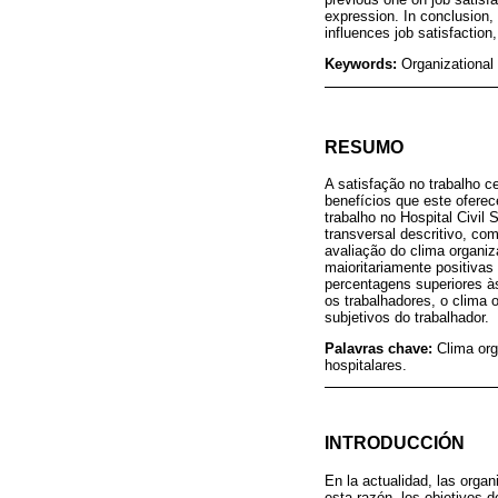
expression. In conclusion, 
influences job satisfaction
Keywords:
Organizational 
RESUMO
A satisfação no trabalho 
benefícios que este oferec
trabalho no Hospital Civi
transversal descritivo, co
avaliação do clima organi
maioritariamente positivas
percentagens superiores à
os trabalhadores, o clima 
subjetivos do trabalhador.
Palavras chave:
Clima org
hospitalares.
INTRODUCCIÓN
En la actualidad, las orga
esta razón, los objetivos 