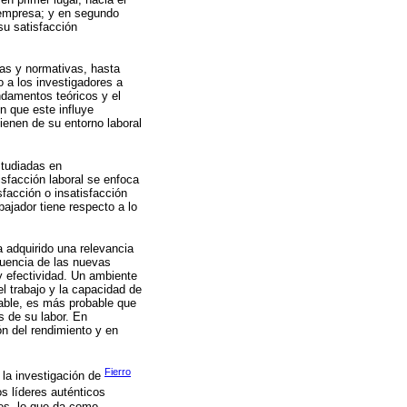
a empresa; y en segundo
su satisfacción
cas y normativas, hasta
o a los investigadores a
ndamentos teóricos y el
n que este influye
ienen de su entorno laboral
studiadas en
isfacción laboral se enfoca
facción o insatisfacción
ajador tiene respecto a lo
 adquirido una relevancia
luencia de las nuevas
 y efectividad. Un ambiente
el trabajo y la capacidad de
able, es más probable que
s de su labor. En
ón del rendimiento y en
Fierro
 la investigación de
os líderes auténticos
les, lo que da como