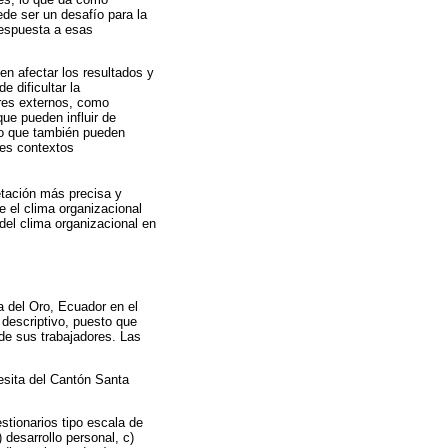
ede ser un desafío para la
respuesta a esas
den afectar los resultados y
 dificultar la
ores externos, como
ue pueden influir de
ino que también pueden
tes contextos
retación más precisa y
 el clima organizacional
 del clima organizacional en
a del Oro, Ecuador en el
 descriptivo, puesto que
 de sus trabajadores. Las
resita del Cantón Santa
tionarios tipo escala de
 desarrollo personal, c)