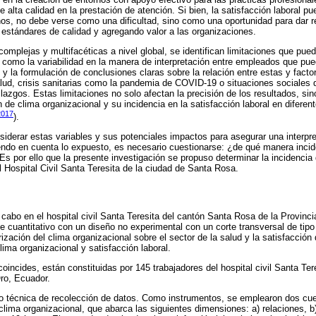
 alta calidad en la prestación de atención. Si bien, la satisfacción laboral pu
os, no debe verse como una dificultad, sino como una oportunidad para dar 
estándares de calidad y agregando valor a las organizaciones.
complejas y multifacéticas a nivel global, se identifican limitaciones que pue
 como la variabilidad en la manera de interpretación entre empleados que puede
y la formulación de conclusiones claras sobre la relación entre estas y fact
lud, crisis sanitarias como la pandemia de COVID-19 o situaciones sociales q
lazgos. Estas limitaciones no solo afectan la precisión de los resultados, s
 de clima organizacional y su incidencia en la satisfacción laboral en diferen
 2017
).
onsiderar estas variables y sus potenciales impactos para asegurar una interp
endo en cuenta lo expuesto, es necesario cuestionarse: ¿de qué manera incide
 Es por ello que la presente investigación se propuso determinar la incidencia
el Hospital Civil Santa Teresita de la ciudad de Santa Rosa.
 cabo en el hospital civil Santa Teresita del cantón Santa Rosa de la Provinci
 cuantitativo con un diseño no experimental con un corte transversal de tipo
erización del clima organizacional sobre el sector de la salud y la satisfacción
lima organizacional y satisfacción laboral.
oincides, están constituidas por 145 trabajadores del hospital civil Santa Te
Oro, Ecuador.
o técnica de recolección de datos. Como instrumentos, se emplearon dos cues
 clima organizacional, que abarca las siguientes dimensiones: a) relaciones, b)