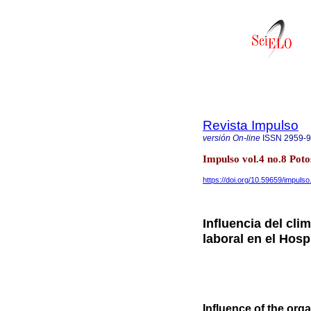
Revista Impulso
versión On-line
ISSN
2959-
Impulso vol.4 no.8 Pot
https://doi.org/10.59659/impulso
Influencia del cli
laboral en el Hosp
Influence of the orga