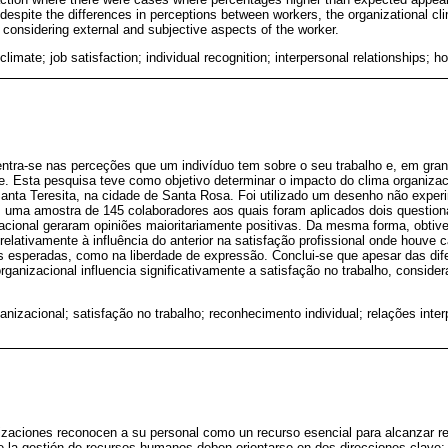
despite the differences in perceptions between workers, the organizational cli
, considering external and subjective aspects of the worker.
climate; job satisfaction; individual recognition; interpersonal relationships; h
centra-se nas perceções que um indivíduo tem sobre o seu trabalho e, em gr
e. Esta pesquisa teve como objetivo determinar o impacto do clima organizac
l Santa Teresita, na cidade de Santa Rosa. Foi utilizado um desenho não exp
m uma amostra de 145 colaboradores aos quais foram aplicados dois question
zacional geraram opiniões maioritariamente positivas. Da mesma forma, obtiv
 relativamente à influência do anterior na satisfação profissional onde houv
s esperadas, como na liberdade de expressão. Conclui-se que apesar das dif
organizacional influencia significativamente a satisfação no trabalho, consid
anizacional; satisfação no trabalho; reconhecimento individual; relações inte
nizaciones reconocen a su personal como un recurso esencial para alcanzar r
de la gestión de recursos humanos deben orientarse en dos direcciones clave: e