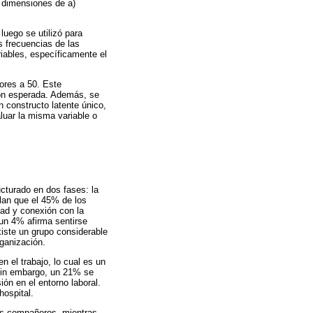
s dimensiones de a)
luego se utilizó para
s frecuencias de las
riables, específicamente el
ores a 50. Este
ión esperada. Además, se
n constructo latente único,
luar la misma variable o
ucturado en dos fases: la
elan que el 45% de los
tad y conexión con la
un 4% afirma sentirse
ste un grupo considerable
rganización.
 el trabajo, lo cual es un
 Sin embargo, un 21% se
ón en el entorno laboral.
hospital.
los compañeros, mientras