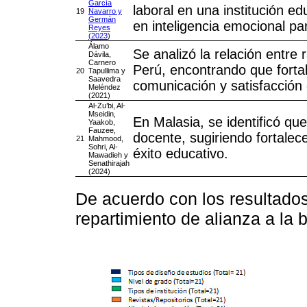
García
laboral en una institución e
19
Navarro y
Germán
en inteligencia emocional pa
Reyes
(2023
)
Álamo
Se analizó la relación entre
Dávila,
Carnero
Perú, encontrando que forta
20
Tapullima y
Saavedra
comunicación y satisfacción 
Meléndez
(2021)
Al-Zu’bi, Al-
Mseidin,
En Malasia, se identificó que
Yaakob,
Fauzee,
docente, sugiriendo fortalece
21
Mahmood,
Sohri, Al-
éxito educativo.
Mawadieh y
Senathirajah
(2024)
De acuerdo con los resultado
repartimiento de alianza a la