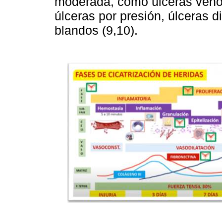
moderada, como úlceras venosa
úlceras por presión, úlceras d
blandos (9,10).