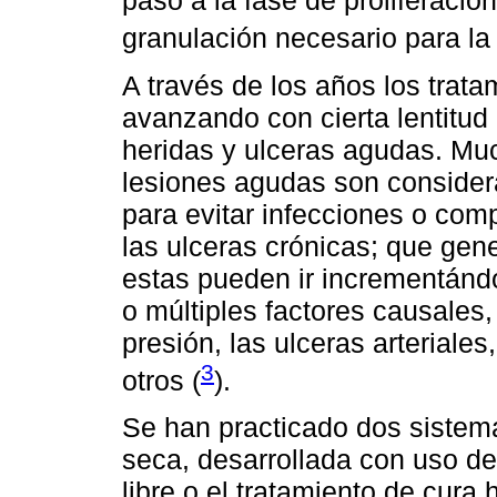
paso a la fase de proliferación
granulación necesario para la 
A través de los años los trata
avanzando con cierta lentitud
heridas y ulceras agudas. Mu
lesiones agudas son considera
para evitar infecciones o com
las ulceras crónicas; que ge
estas pueden ir incrementánd
o múltiples factores causales
presión, las ulceras arteriales
3
otros (
).
Se han practicado dos sistema
seca, desarrollada con uso de 
libre o el tratamiento de cur