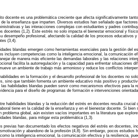
bito docente es una problemática creciente que afecta significativamente tanto
d de la enseñanza que imparten. Diversos estudios han señalado que factore
ministrativas y las interacciones complejas con estudiantes y padres contribuy
os docentes (1,2). Este estrés no solo impacta el bienestar emocional y físic
u desempeño profesional, afectando la calidad de los procesos educativos y 
tes (3,4).
lidades blandas emergen como herramientas esenciales para la gestión del es
es incluyen competencias como la inteligencia emocional, la comunicación efec
nejar de manera más eficiente las demandas laborales y las relaciones interp
ocional facilita la autorregulación y la capacidad para enfrentar situaciones di
ueve un ambiente de trabajo más armonioso y reduce los conflictos interper
abilidades en la formación y el desarrollo profesional de los docentes no solo
és, sino que también fomenta un ambiente educativo más positivo y productivo 
 las habilidades blandas pueden servir como mecanismos efectivos para la re
idencia para el diseño de programas de formación e intervenciones orientada
ntre habilidades blandas y la reducción del estrés en docentes resulta crucial
 laboral tiene en la calidad de la enseñanza y en el bienestar docente. Si bi
n problema global, aún existen vacíos importantes en la literatura que explor
idades blandas, para mitigar esta problemática (1,3).
es previas han documentado los efectos negativos del estrés en docentes, inc
smotivación y abandono de la profesión (4,8). Sin embargo, pocos estudios 
omo la inteligencia emocional, la comunicación efectiva y la resiliencia, pu