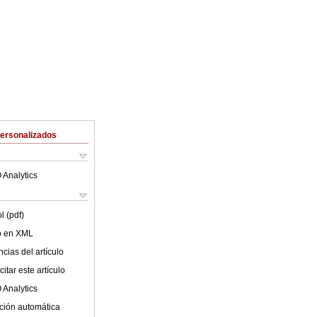
Personalizados
 Analytics
l (pdf)
lo en XML
cias del artículo
itar este artículo
 Analytics
ción automática