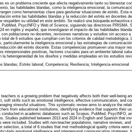
tes es un problema creciente que afecta negativamente tanto su bienestar co
exto, las habilidades blandas, como la inteligencia emocional, la comunicaci
emergen como herramientas clave para gestionar situaciones de estrés. Esta re
elación entre las habilidades blandas y la reducción del estrés en docentes de
ue respalden su utilidad en este ámbito. Se realizó una búsqueda exhaustiva
PubMed, PsycINFO y Web of Science, siguiendo las directrices PRISMA. Se
24 en inglés y español, que investigaran el impacto de las habilidades blanda
 con poblaciones no docentes, revisiones narrativas y estudios sin acceso a 
n total de 6 estudios que cumplían con los criterios de calidad metodológica.
, particularmente la inteligencia emocional y las estrategias de comunicación
a reducción del estrés docente. Estas competencias promueven una mayor resi
ones interpersonales positivas, factores cruciales para un ambiente laboral sal
 en la heterogeneidad de los diseños y medidas empleadas en los estudios rev
es blandas; Estrés laboral; Competencia; Resiliencia; Inteligencia emocional
eachers is a growing problem that negatively affects both their well-being an
t, soft skills such as emotional intelligence, effective communication, and conf
naging stressful situations. This systematic review aims to analyze the relati
chers from educational institutions, identifying evidence that supports their us
 conducted in academic databases such as Scopus, PubMed, PsycINFO, an
s. Studies published between 2013 and 2024 in English and Spanish that inve
ss were included. Studies with non-teacher populations, narrative reviews, and s
 selection, a total of 6 studies that met methodological quality criteria were
 particularly emotional intelligence and interpersonal communication strategies, 