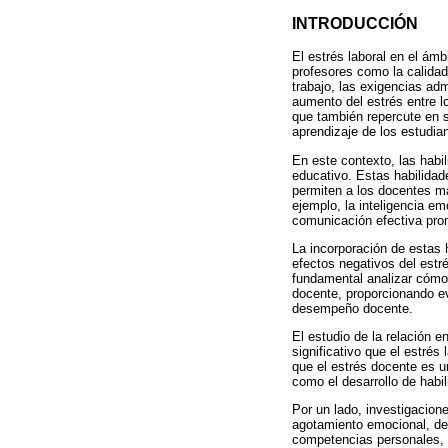
INTRODUCCIÓN
El estrés laboral en el ám
profesores como la calida
trabajo, las exigencias ad
aumento del estrés entre l
que también repercute en s
aprendizaje de los estudian
En este contexto, las habi
educativo. Estas habilidad
permiten a los docentes ma
ejemplo, la inteligencia em
comunicación efectiva prom
La incorporación de estas h
efectos negativos del estr
fundamental analizar cómo
docente, proporcionando ev
desempeño docente.
El estudio de la relación e
significativo que el estrés
que el estrés docente es u
como el desarrollo de habil
Por un lado, investigacion
agotamiento emocional, de
competencias personales, c