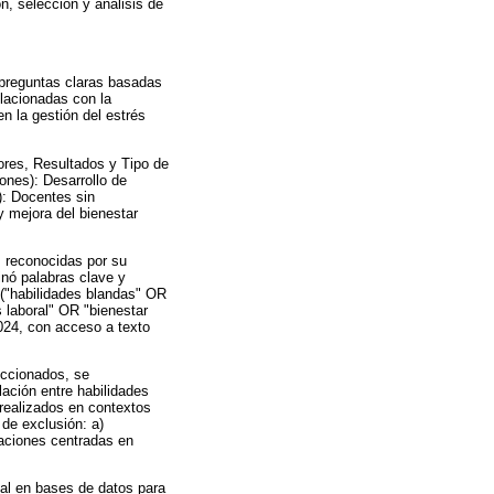
ón, selección y análisis de
e preguntas claras basadas
elacionadas con la
n la gestión del estrés
ores, Resultados y Tipo de
iones): Desarrollo de
): Docentes sin
y mejora del bienestar
 reconocidas por su
nó palabras clave y
: ("habilidades blandas" OR
 laboral" OR "bienestar
2024, con acceso a texto
leccionados, se
elación entre habilidades
 realizados en contextos
 de exclusión: a)
igaciones centradas en
ial en bases de datos para