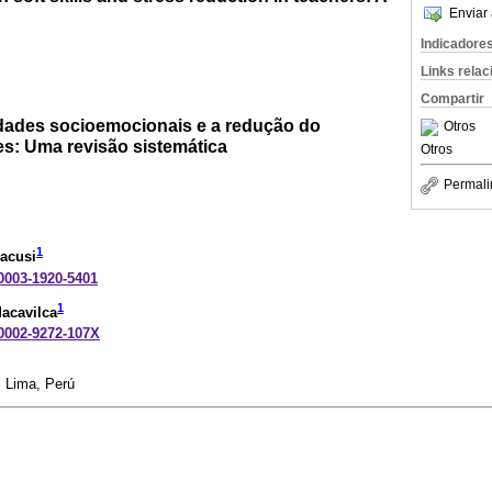
Enviar 
Indicadore
Links rela
Compartir
idades socioemocionais e a redução do
Otros
s: Uma revisão sistemática
Otros
Permali
1
pacusi
-0003-1920-5401
1
acavilca
-0002-9272-107X
. Lima, Perú