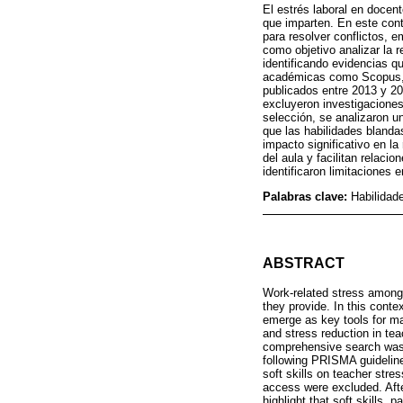
El estrés laboral en docen
que imparten. En este cont
para resolver conflictos, 
como objetivo analizar la r
identificando evidencias q
académicas como Scopus, 
publicados entre 2013 y 20
excluyeron investigaciones
selección, se analizaron u
que las habilidades blandas
impacto significativo en l
del aula y facilitan relaci
identificaron limitaciones
Palabras clave:
Habilidad
ABSTRACT
Work-related stress among t
they provide. In this contex
emerge as key tools for ma
and stress reduction in tea
comprehensive search was
following PRISMA guideline
soft skills on teacher stre
access were excluded. After
highlight that soft skills,