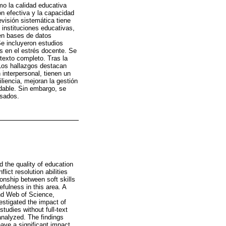
mo la calidad educativa
ón efectiva y la capacidad
visión sistemática tiene
 instituciones educativas,
 en bases de datos
 incluyeron estudios
s en el estrés docente. Se
texto completo. Tras la
 Los hallazgos destacan
 interpersonal, tienen un
liencia, mejoran la gestión
udable. Sin embargo, se
isados.
d the quality of education
lict resolution abilities
onship between soft skills
efulness in this area. A
d Web of Science,
stigated the impact of
tudies without full-text
 analyzed. The findings
have a significant impact