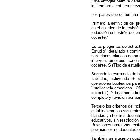
Este enfoque permite garant
la literatura científica relev
Los pasos que se tomaron 
Primero la definición del 
en el objetivo de la revis
reducción del estrés docen
docente?
Estas preguntas se estruc
Estudio), detallado a conti
habilidades blandas como i
intervención específica en 
docente. S (Tipo de estudi
Segundo la estrategia de 
fiabilidad, incluyendo: S
operadores booleanos para a
"inteligencia emocional" O
docente"). Y finalmente la
completo y revisión por pa
Tercero los criterios de in
establecieron los siguiente
blandas y el estrés docent
educativos, sin restricción
Revisiones narrativas, edit
poblaciones no docentes o 
También, se siguieron cuat