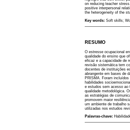
on reducing teacher stres
positive interpersonal rela
the heterogeneity of the s
Key words:
Soft skills; W
RESUMO
O estresse ocupacional en
qualidade do ensino que o
eficaz e a capacidade de 
revisão sistemática tem co
docentes de instituições e
abrangente em bases de d
PRISMA. Foram incluídos e
habilidades socioemociona
e estudos sem acesso ao t
qualidade metodológica. Os
as estratégias de comunic
promovem maior resiliência
um ambiente de trabalho s
utilizadas nos estudos rev
Palavras-chave:
Habilidad