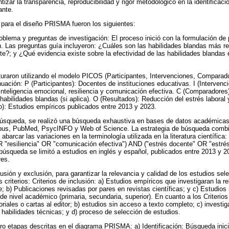
izar la transparencia, reproducibilidad y rigor metodológico en la identificaci
ante.
para el diseño PRISMA fueron los siguientes:
problema y preguntas de investigación: El proceso inició con la formulación d
ión. Las preguntas guía incluyeron: ¿Cuáles son las habilidades blandas más r
te?; y ¿Qué evidencia existe sobre la efectividad de las habilidades blandas e
turaron utilizando el modelo PICOS (Participantes, Intervenciones, Comparad
nuación: P (Participantes): Docentes de instituciones educativas. I (Intervenc
nteligencia emocional, resiliencia y comunicación efectiva. C (Comparadores
habilidades blandas (si aplica). O (Resultados): Reducción del estrés laboral 
o): Estudios empíricos publicados entre 2013 y 2023.
búsqueda, se realizó una búsqueda exhaustiva en bases de datos académicas
copus, PubMed, PsycINFO y Web of Science. La estrategia de búsqueda combi
barcar las variaciones en la terminología utilizada en la literatura científica
R "resiliencia" OR "comunicación efectiva") AND ("estrés docente" OR "estrés
 búsqueda se limitó a estudios en inglés y español, publicados entre 2013 y 
res.
clusión y exclusión, para garantizar la relevancia y calidad de los estudios se
s criterios: Criterios de inclusión: a) Estudios empíricos que investigaran la r
e; b) Publicaciones revisadas por pares en revistas científicas; y c) Estudios
 de nivel académico (primaria, secundaria, superior). En cuanto a los Criterios
oriales o cartas al editor; b) estudios sin acceso a texto completo; c) invest
habilidades técnicas; y d) proceso de selección de estudios.
ro etapas descritas en el diagrama PRISMA: a) Identificación: Búsqueda inic