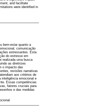
ent, and facilitate
mitations were identified in
eu bem-estar quanto a
a emocional, comunicação
uações estressantes. Esta
ução do estresse em
oi realizada uma busca
ndo as diretrizes
m o impacto das
ntes, revisões narrativas
atendiam aos critérios de
 inteligência emocional e
ente. Essas competências
vas, fatores cruciais para
 desenhos e das medidas
ocional