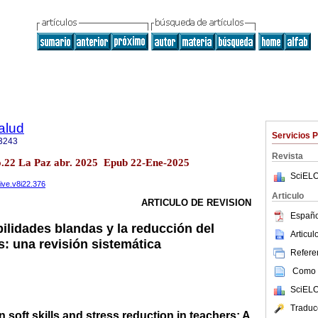
alud
Servicios 
3243
Revista
no.22 La Paz abr. 2025 Epub 22-Ene-2025
SciELO
vive.v8i22.376
Articulo
ARTICULO DE REVISION
Españo
ilidades blandas y la reducción del
Articu
s: una revisión sistemática
Referen
Como c
SciELO
Traduc
 soft skills and stress reduction in teachers: A