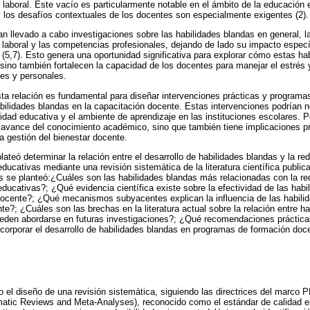
és laboral. Este vacío es particularmente notable en el ámbito de la educación
y los desafíos contextuales de los docentes son especialmente exigentes (2).
an llevado a cabo investigaciones sobre las habilidades blandas en general, 
laboral y las competencias profesionales, dejando de lado su impacto especí
(5,7). Esto genera una oportunidad significativa para explorar cómo estas ha
sino también fortalecen la capacidad de los docentes para manejar el estrés 
es y personales.
ta relación es fundamental para diseñar intervenciones prácticas y programa
abilidades blandas en la capacitación docente. Estas intervenciones podrían no
idad educativa y el ambiente de aprendizaje en las instituciones escolares. Po
 avance del conocimiento académico, sino que también tiene implicaciones prá
la gestión del bienestar docente.
ateó determinar la relación entre el desarrollo de habilidades blandas y la re
ducativas mediante una revisión sistemática de la literatura científica publi
 se planteó:¿Cuáles son las habilidades blandas más relacionadas con la re
educativas?; ¿Qué evidencia científica existe sobre la efectividad de las habi
 docente?; ¿Qué mecanismos subyacentes explican la influencia de las habili
te?; ¿Cuáles son las brechas en la literatura actual sobre la relación entre ha
eden abordarse en futuras investigaciones?; ¿Qué recomendaciones prácticas
ncorporar el desarrollo de habilidades blandas en programas de formación doc
jo el diseño de una revisión sistemática, siguiendo las directrices del marco
matic Reviews and Meta-Analyses), reconocido como el estándar de calidad en