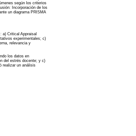
esúmenes según los criterios
lusión: Incorporación de los
diante un diagrama PRISMA
 a) Critical Appraisal
tativos experimentales; c)
erna, relevancia y
ando los datos en
n del estrés docente; y c)
realizar un análisis