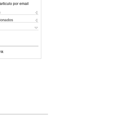
articulo por email
s
cionados
nk