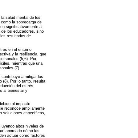
 la salud mental de los
s como la sobrecarga de
en significativamente al
o de los educadores, sino
los resultados de
trés en el entorno
tiva y la resiliencia, que
ersonales (5,6). Por
fíciles, mientras que una
sonales (7).
 contribuye a mitigar los
(8). Por lo tanto, resulta
ducción del estrés
s al bienestar y
 debido al impacto
en se reconoce ampliamente
en soluciones específicas,
luyendo altos niveles de
han abordado cómo las
eden actuar como factores