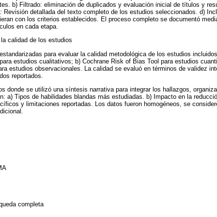
ntes. b) Filtrado: eliminación de duplicados y evaluación inicial de títulos y r
ad: Revisión detallada del texto completo de los estudios seleccionados. d) Inc
lieran con los criterios establecidos. El proceso completo se documentó me
ículos en cada etapa.
la calidad de los estudios
standarizadas para evaluar la calidad metodológica de los estudios incluidos:
ra estudios cualitativos; b) Cochrane Risk of Bias Tool para estudios cuanti
a estudios observacionales. La calidad se evaluó en términos de validez int
ados reportados.
os donde se utilizó una síntesis narrativa para integrar los hallazgos, organiz
n: a) Tipos de habilidades blandas más estudiadas. b) Impacto en la reducció
íficos y limitaciones reportadas. Los datos fueron homogéneos, se consideró 
dicional.
SMA
squeda completa