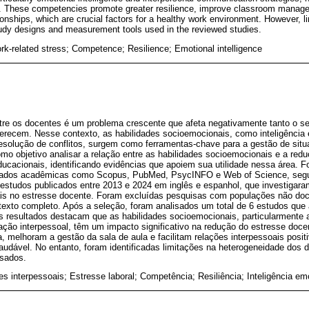
s. These competencies promote greater resilience, improve classroom managem
tionships, which are crucial factors for a healthy work environment. However, li
tudy designs and measurement tools used in the reviewed studies.
ork-related stress; Competence; Resilience; Emotional intelligence
tre os docentes é um problema crescente que afeta negativamente tanto o s
ferecem. Nesse contexto, as habilidades socioemocionais, como inteligênci
resolução de conflitos, surgem como ferramentas-chave para a gestão de sit
mo objetivo analisar a relação entre as habilidades socioemocionais e a red
ducacionais, identificando evidências que apoiem sua utilidade nessa área. F
ados acadêmicas como Scopus, PubMed, PsycINFO e Web of Science, segui
studos publicados entre 2013 e 2024 em inglês e espanhol, que investigara
is no estresse docente. Foram excluídas pesquisas com populações não doce
exto completo. Após a seleção, foram analisados um total de 6 estudos que 
 resultados destacam que as habilidades socioemocionais, particularmente a
ação interpessoal, têm um impacto significativo na redução do estresse doc
, melhoram a gestão da sala de aula e facilitam relações interpessoais positi
audável. No entanto, foram identificadas limitações na heterogeneidade dos
isados.
es interpessoais; Estresse laboral; Competência; Resiliência; Inteligência em