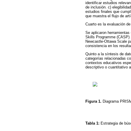
identificar estudios releva
de inclusión. c) elegibilid
estudios finales que cump
que muestra el flujo de art
Cuarto es la evaluación de 
Se aplicaron herramientas e
Skills Programme (CASP) pa
Newcastle-Ottawa Scale par
consistencia en los result
Quinto a la síntesis de dat
categorías relacionadas co
contextos educativos espec
descriptivo o cuantitativo a
Figura 1.
Diagrama PRI
Tabla 1:
Estrategia de bú