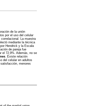
oración de la unión
tos por el uso del celular
y correlacional. La muestra
olectó mediante la técnica
 por Hendrick y la Escala
lación de pareja fue
lar el 72,9%. Además, no se
ones
. Existe relación
so del celular en adultos
 satisfacción, menores
t of the marital union.