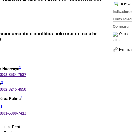
Enviar 
Indicadore
Links rela
Compartir
acionamento e conflitos pelo uso do celular
Otros
s
Otros
Permali
1
a Huarcaya
-0002-8564-7537
2
o
-0002-3245-4950
3
Pérez Palma
1
o
-0001-5980-7413
. Lima. Perú