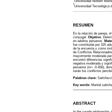
Universidad Norbert Wiene
3
Universidad Tecnológica d
RESUMEN
En la relación de pareja, e
conyugal.
Objetivo
: Deter
en adultos peruanos.
Mate
fue constituida por 325 ad
de la encuesta y como inst
de Conflictos Relacionados
mayormente moderada para e
encontró diferencias signif
negativa moderada y signifi
peruanos (rs= -0.456), do
serán los conflictos percibi
Palabras clave:
Satisfacci
Key words:
Marital satisf
ABSTRACT
In the couple relationship,