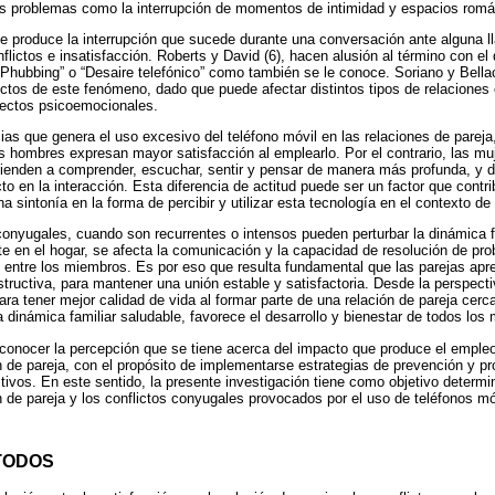
os problemas como la interrupción de momentos de intimidad y espacios rom
e produce la interrupción que sucede durante una conversación ante alguna ll
flictos e insatisfacción. Roberts y David (6), hacen alusión al término con e
Phubbing” o “Desaire telefónico” como también se le conoce. Soriano y Bellac
ctos de este fenómeno, dado que puede afectar distintos tipos de relaciones 
efectos psicoemocionales.
as que genera el uso excesivo del teléfono móvil en las relaciones de pareja,
os hombres expresan mayor satisfacción al emplearlo. Por el contrario, las 
 tienden a comprender, escuchar, sentir y pensar de manera más profunda, 
to en la interacción. Esta diferencia de actitud puede ser un factor que contr
una sintonía en la forma de percibir y utilizar esta tecnología en el contexto de 
conyugales, cuando son recurrentes o intensos pueden perturbar la dinámica f
e en el hogar, se afecta la comunicación y la capacidad de resolución de pr
entre los miembros. Es por eso que resulta fundamental que las parejas apr
tructiva, para mantener una unión estable y satisfactoria. Desde la perspec
ara tener mejor calidad de vida al formar parte de una relación de pareja cerc
 dinámica familiar saludable, favorece el desarrollo y bienestar de todos los 
o conocer la percepción que se tiene acerca del impacto que produce el empleo 
ón de pareja, con el propósito de implementarse estrategias de prevención y 
ctivos. En este sentido, la presente investigación tiene como objetivo determin
ón de pareja y los conflictos conyugales provocados por el uso de teléfonos m
TODOS