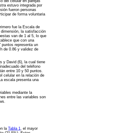
so del celular en parejas
stra estuvo integrada por
lusión fueron personas
icipar de forma voluntaria
rimero fue la Escala de
 dimensión, la satisfacción
uestas van de 1 al 5, lo que
stablece que con una
27 puntos representa un
ch de 0.86 y validez de
 y David (6), la cual tiene
 inadecuado del teléfono
tán entre 10 y 50 puntos.
l celular en la relación de
 La escala presenta una
ariables mediante la
ones entre las variables son
ws.
en la
Tabla 1
, el mayor
lto (21,5%). Estos