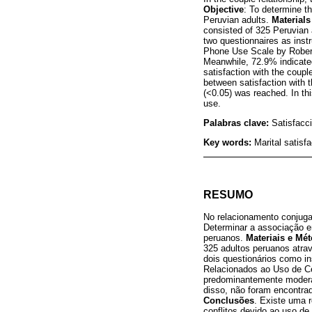
Objective
: To determine th
Peruvian adults.
Material
consisted of 325 Peruvian 
two questionnaires as inst
Phone Use Scale by Rober
Meanwhile, 72.9% indicated
satisfaction with the coupl
between satisfaction with t
(<0.05) was reached. In thi
use.
Palabras clave:
Satisfacci
Key words:
Marital satisf
RESUMO
No relacionamento conjugal
Determinar a associação en
peruanos.
Materiais e Mé
325 adultos peruanos atrav
dois questionários como i
Relacionados ao Uso de Ce
predominantemente moderad
disso, não foram encontrad
Conclusões
. Existe uma r
conflitos devido ao uso de