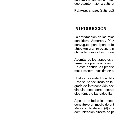
que quanto maior a satisfa
Palavras-chave:
Satisfaçã
INTRODUCCIÓN
La satisfacción en las rel
consideran Armenta y Díaz 
conyugues participan de fo
atribuyen gran relevancia 
utilizada durante las conv
Además de los aspectos ver
firme para practicar la es
En este sentido, es preci
mutuamente, esto tiende a 
Unido a la calidad que debe
Esto se ha facilitado en la
grado de interconexión soc
vinculaciones sentimentale
electrónico o las video lla
A pesar de todos los benefi
constituye un medio de ent
Moore y Henderson (4) sost
comunicación directa de pa