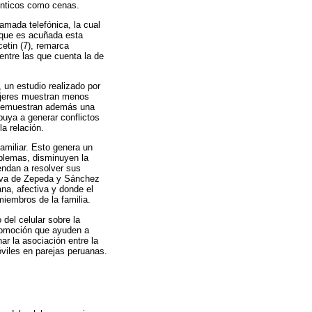
ánticos como cenas.
amada telefónica, la cual
l que es acuñada esta
etin (7), remarca
entre las que cuenta la de
 un estudio realizado por
mujeres muestran menos
y demuestran además una
ibuya a generar conflictos
la relación.
amiliar. Esto genera un
oblemas, disminuyen la
endan a resolver sus
tiva de Zepeda y Sánchez
ana, afectiva y donde el
miembros de la familia.
del celular sobre la
promoción que ayuden a
ar la asociación entre la
óviles en parejas peruanas.