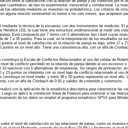
lación entre la satisfacción con la relación de pareja y los conflictos por el u
que cuantitativo, de tipo no experimental, transversal y correlacional. La mue
ual fue obtenida mediante un muestreo no probabilístico. Los criterios de inc
en alguna relación sentimental no menor a los seis meses, que aceptaron part
ó mediante la técnica de la encuesta, con dos instrumentos de medición. El p
e Hendrick (10), la cual tiene una estructura unidimensional al medir una sola
 pareja. Está compuesta por 7 ítems con 5 alternativas tipo Likert cuyas resp
o de 7 a 35 puntos. Para lo cual, en la interpretación de los resultados se e
6 puntos el nivel de satisfacción en la relación de pareja es bajo, entre 17 y 
5 puntos es un nivel alto. Tiene una consistencia alta, con un alfa de Cronba
constituyó la Escala de Conflictos Relacionados al uso del celular de Roberts
nivel de conflicto percibido en la relación de pareja debido al uso excesivo o
 10 reactivos con 5 alternativas de respuestas, los rangos de puntuación, es
0 y 23 puntos se interpreta con un nivel bajo de conflicto relacionado al uso de
os constituye un nivel medio, y entre 38 y 50 puntos representa un nivel alto.
rna, con un alfa de Cronbach de 0.91 y validez de contenido y constructo.
 realizó con la aplicación de la estadística descriptiva para caracterizar las v
. Luego se aplicó la correlación lineal de Pearson para examinar si las relaci
rocesamiento de los datos se empleó el programa estadístico SPSS para Windo
s sobre el nivel de satisfacción en las relaciones de pareja, como se muestra 
ó en el nivel Moderado, seguido del nivel Bajo (24,9%) y finalmente el nivel A