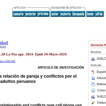
alud
Servicios 
3243
Revista
no.20 La Paz ago. 2024 Epub 10-Mayo-2024
SciELO
vive.v7i20.326
Articulo
ARTICULO DE INVESTIGACIÓN
Españo
a relación de pareja y conflictos por el
Articu
n adultos peruanos
Referen
Como c
SciELO
Traduc
 relationship and conflicts over cell phone use