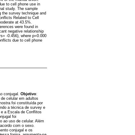
due to cell phone use in
onal study. The sample
ng the survey technique and
flicts Related to Cell
 moderate at 43.5%.
ferences were found in
cant negative relationship
(rs= -0.456), where p=0.000
onflicts due to cell phone
ão conjugal.
Objetivo
:
 de celular em adultos
mostra foi constituída por
ando a técnica de survey e
e a Escala de Conflitos
njugal foi
 ao uso de celular. Além
e acordo com o sexo.
mento conjugal e os
. Dessa forma, argumenta-se