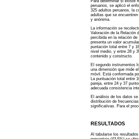
Para determinar si existe re
peruanos, se aplicó el enfo
325 adultos peruanos, la c
adultas que se encuentren 
y anónima.
La información se recolect
Valoración de la Relación d
percibida en la relación de
presenta un valor acumulad
puntación total entre 7 y 1
nivel medio, y entre 28 y 3
contenido y constructo.
El segundo instrumentos lo 
una dimensión que mide el 
móvil. Está conformada por
La puntuación total entre 1
pareja, entre 24 y 37 punt
adecuada consistencia inte
El análisis de los datos se
distribución de frecuencias
significativas. Para el p
RESULTADOS
Al tabularse los resultado
porcentaje (43,5%) se ubic