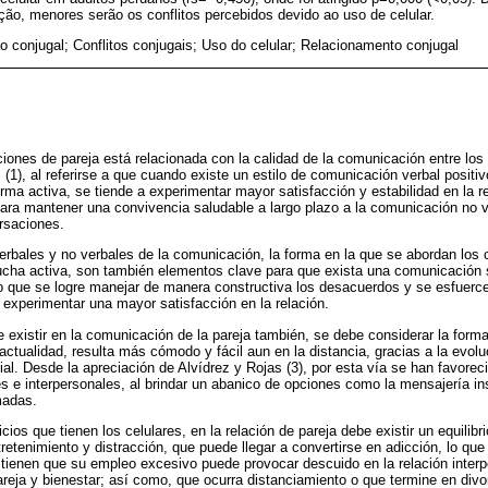
ção, menores serão os conflitos percebidos devido ao uso de celular.
o conjugal; Conflitos conjugais; Uso do celular; Relacionamento conjugal
aciones de pareja está relacionada con la calidad de la comunicación entre los
(1), al referirse a que cuando existe un estilo de comunicación verbal positi
rma activa, se tiende a experimentar mayor satisfacción y estabilidad en la r
para mantener una convivencia saludable a largo plazo a la comunicación no 
ersaciones.
bales y no verbales de la comunicación, la forma en la que se abordan los 
cucha activa, son también elementos clave para que exista una comunicación s
so que se logre manejar de manera constructiva los desacuerdos y se esfuerc
experimentar una mayor satisfacción en la relación.
 existir en la comunicación de la pareja también, se debe considerar la forma
 actualidad, resulta más cómodo y fácil aun en la distancia, gracias a la evolu
ial. Desde la apreciación de Alvídrez y Rojas (3), por esta vía se han favore
s e interpersonales, al brindar un abanico de opciones como la mensajería in
madas.
cios que tienen los celulares, en la relación de pareja debe existir un equilib
retenimiento y distracción, que puede llegar a convertirse en adicción, lo que
ienen que su empleo excesivo puede provocar descuido en la relación interpe
reja y bienestar; así como, que ocurra distanciamiento o que termine en div