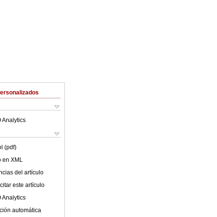
Personalizados
 Analytics
l (pdf)
lo en XML
cias del artículo
itar este artículo
 Analytics
ción automática