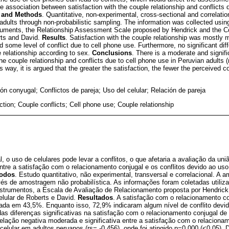
e association between satisfaction with the couple relationship and conflicts 
s and Methods
. Quantitative, non-experimental, cross-sectional and correlati
adults through non-probabilistic sampling. The information was collected usi
ruments, the Relationship Assessment Scale proposed by Hendrick and the Con
ts and David.
Results
. Satisfaction with the couple relationship was mostly
 some level of conflict due to cell phone use. Furthermore, no significant dif
e relationship according to sex.
Conclusions
. There is a moderate and signifi
he couple relationship and conflicts due to cell phone use in Peruvian adults 
s way, it is argued that the greater the satisfaction, the fewer the perceived c
ón conyugal; Conflictos de pareja; Uso del celular; Relación de pareja
action; Couple conflicts; Cell phone use; Couple relationship
, o uso de celulares pode levar a conflitos, o que afetaria a avaliação da uni
tre a satisfação com o relacionamento conjugal e os conflitos devido ao uso
todos
. Estudo quantitativo, não experimental, transversal e correlacional. A a
és de amostragem não probabilística. As informações foram coletadas utiliz
nstrumentos, a Escala de Avaliação de Relacionamento proposta por Hendrick 
lular de Roberts e David.
Resultados
. A satisfação com o relacionamento co
a em 43,5%. Enquanto isso, 72,9% indicaram algum nível de conflito devido
as diferenças significativas na satisfação com o relacionamento conjugal d
elação negativa moderada e significativa entre a satisfação com o relaciona
 celular em adultos peruanos (rs= -0,456), onde foi atingido p=0,000 (<0,05)