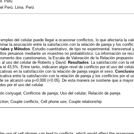
r. Perú
el Perú. Lima. Perú
l empleo del celular puede llegar a ocasionar conflictos, lo que afectaría la val
minar la asociación entre la satisfacción con la relación de pareja y los conflic
riales y Métodos
. Estudio cuantitativo, de tipo no experimental, transversal 
ultos peruanos mediante un muestreo no probabilístico. La información se rec
rumento dos cuestionarios, la Escala de Valoración de la Relación propuesto
 al uso del celular de Roberts y David.
Resultados
. La satisfacción con la re
l 43,5%. Entre tanto, indicaron algún nivel de conflicto por el uso del celu
icativas en la satisfacción con la relación de pareja según el sexo.
Conclusi
cativa entre la satisfacción con la relación de pareja y los conflictos por el u
nde se alcanzó una p=0,000 (<0.05). De esta manera se sostiene que a mayor
dos por el uso del celular.
ón conyugal; Conflictos de pareja; Uso del celular; Relación de pareja
action; Couple conflicts; Cell phone use; Couple relationship
 the use of cell phones can lead to conflicts, which would affect the assessmen