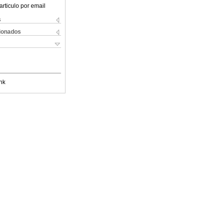
articulo por email
s
cionados
nk