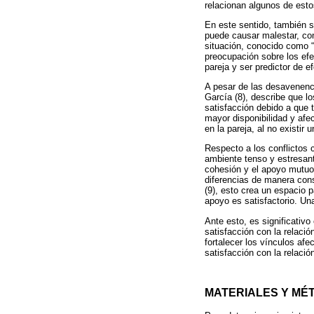
relacionan algunos de est
En este sentido, también s
puede causar malestar, con
situación, conocido como “
preocupación sobre los efe
pareja y ser predictor de 
A pesar de las desavenenci
García (8), describe que l
satisfacción debido a que
mayor disponibilidad y afec
en la pareja, al no existir 
Respecto a los conflictos 
ambiente tenso y estresant
cohesión y el apoyo mutuo 
diferencias de manera cons
(9), esto crea un espacio p
apoyo es satisfactorio. Una
Ante esto, es significativ
satisfacción con la relaci
fortalecer los vínculos afe
satisfacción con la relaci
MATERIALES Y MÉ