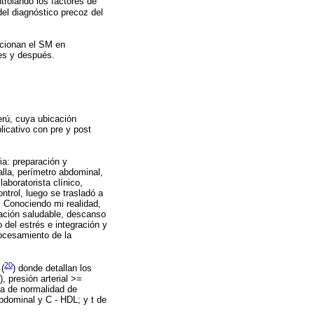
trolando los factores de
del diagnóstico precoz del
icionan el SM en
tes y después.
erú, cuya ubicación
licativo con pre y post
ia: preparación y
alla, perímetro abdominal,
laboratorista clínico,
ntrol, luego se trasladó a
: Conociendo mi realidad,
ntación saludable, descanso
 del estrés e integración y
rocesamiento de la
20
(
) donde detallan los
 presión arterial >=
ba de normalidad de
abdominal y C - HDL; y t de