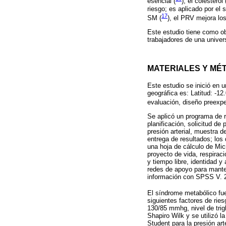
esencial (
), el colesterol 
riesgo; es aplicado por el
17
SM (
), el PRV mejora lo
Este estudio tiene como ob
trabajadores de una univer
MATERIALES Y MÉ
Este estudio se inició en 
geográfica es: Latitud: -1
evaluación, diseño preexper
Se aplicó un programa de r
planificación, solicitud de
presión arterial, muestra d
entrega de resultados; los 
una hoja de cálculo de Mic
proyecto de vida, respiraci
y tiempo libre, identidad y
redes de apoyo para manten
información con SPSS V. 26
El síndrome metabólico fu
siguientes factores de rie
130/85 mmhg, nivel de trig
Shapiro Wilk y se utilizó l
Student para la presión arte