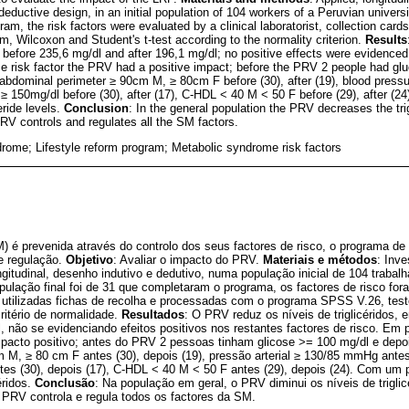
 deductive design, in an initial population of 104 workers of a Peruvian universi
am, the risk factors were evaluated by a clinical laboratorist, collection ca
, Wilcoxon and Student's t-test according to the normality criterion.
Results
e before 235,6 mg/dl and after 196,1 mg/dl; no positive effects were evidenced i
me risk factor the PRV had a positive impact; before the PRV 2 people had g
 abdominal perimeter ≥ 90cm M, ≥ 80cm F before (30), after (19), blood pres
es ≥ 150mg/dl before (30), after (17), C-HDL < 40 M < 50 F before (29), after (24
ride levels.
Conclusion
: In the general population the PRV decreases the trig
PRV controls and regulates all the SM factors.
drome; Lifestyle reform program; Metabolic syndrome risk factors
 é prevenida através do controlo dos seus factores de risco, o programa de 
e regulação.
Objetivo
: Avaliar o impacto do PRV.
Materiais e métodos
: Inve
longitudinal, desenho indutivo e dedutivo, numa população inicial de 104 traba
pulação final foi de 31 que completaram o programa, os factores de risco fo
am utilizadas fichas de recolha e processadas com o programa SPSS V.26, test
ritério de normalidade.
Resultados
: O PRV reduz os níveis de triglicéridos,
, não se evidenciando efeitos positivos nos restantes factores de risco. Em
pacto positivo; antes do PRV 2 pessoas tinham glicose >= 100 mg/dl e depo
M, ≥ 80 cm F antes (30), depois (19), pressão arterial ≥ 130/85 mmHg antes 
antes (30), depois (17), C-HDL < 40 M < 50 F antes (29), depois (24). Com um
éridos.
Conclusão
: Na população em geral, o PRV diminui os níveis de trigl
o PRV controla e regula todos os factores da SM.