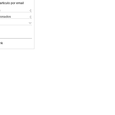
articulo por email
s
cionados
nk