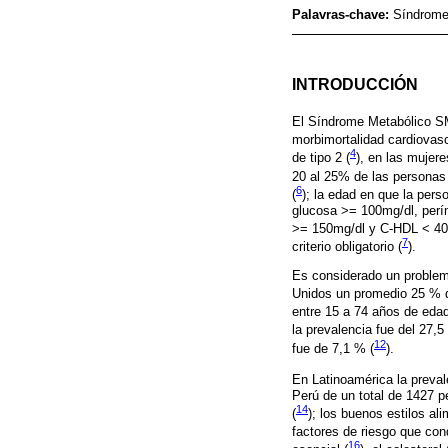
Palavras-chave:
Síndrome 
INTRODUCCIÓN
El Síndrome Metabólico SM
morbimortalidad cardiovasc
4
de tipo 2 (
), en las mujere
20 al 25% de las personas
6
(
); la edad en que la pers
glucosa >= 100mg/dl, perí
>= 150mg/dl y C-HDL < 40 
7
criterio obligatorio (
).
Es considerado un problema
Unidos un promedio 25 % d
entre 15 a 74 años de eda
la prevalencia fue del 27,
12
fue de 7,1 % (
).
En Latinoamérica la preval
Perú de un total de 1427 
14
(
); los buenos estilos ali
factores de riesgo que con
16