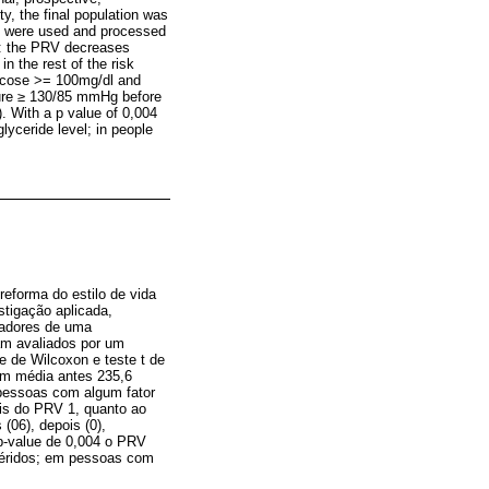
ty, the final population was
rds were used and processed
: the PRV decreases
n the rest of the risk
lucose >= 100mg/dl and
sure ≥ 130/85 mmHg before
). With a p value of 0,004
lyceride level; in people
reforma do estilo de vida
stigação aplicada,
lhadores de uma
ram avaliados por um
e de Wilcoxon e teste t de
 em média antes 235,6
 pessoas com algum fator
is do PRV 1, quanto ao
(06), depois (0),
 p-value de 0,004 o PRV
icéridos; em pessoas com