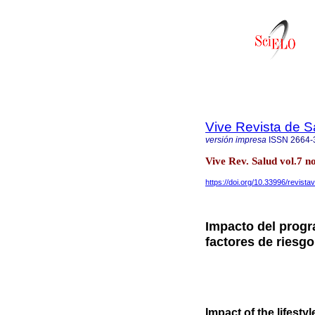
Vive Revista de S
versión impresa
ISSN
2664-
Vive Rev. Salud vol.7 
https://doi.org/10.33996/revista
Impacto del progr
factores de riesg
Impact of the lifest