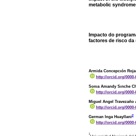
metabolic syndrome 
Impacto do programa
factores de risco d
Armida Concepcıón Roja
http://orcid.org/0000
Sonıa Amandy Sınche C
http://orcid.org/0000
Miguel Angel Travezaño 
http://orcid.org/0000
2
German Inga Huayllani
http://orcid.org/0000
1