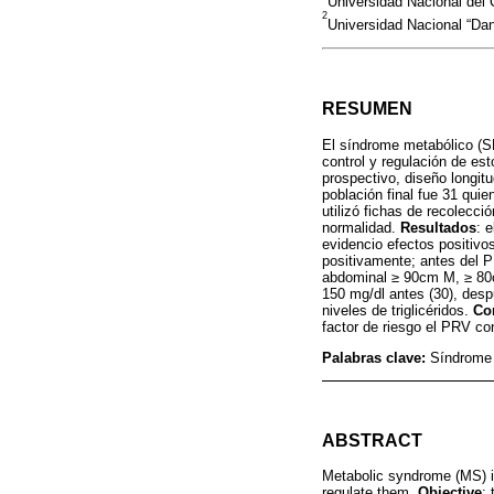
Universidad Nacional del 
2
Universidad Nacional “Dan
RESUMEN
El síndrome metabólico (SM
control y regulación de es
prospectivo, diseño longitu
población final fue 31 quie
utilizó fichas de recolecc
normalidad.
Resultados
: 
evidencio efectos positivo
positivamente; antes del 
abdominal ≥ 90cm M, ≥ 80cm
150 mg/dl antes (30), desp
niveles de triglicéridos.
Co
factor de riesgo el PRV co
Palabras clave:
Síndrome 
ABSTRACT
Metabolic syndrome (MS) is 
regulate them.
Objective
: