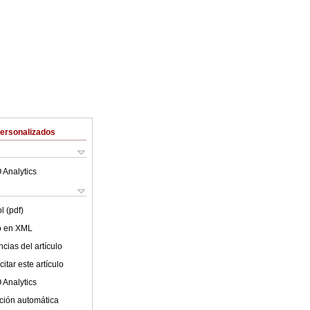
Personalizados
 Analytics
l (pdf)
lo en XML
cias del artículo
itar este artículo
 Analytics
ción automática