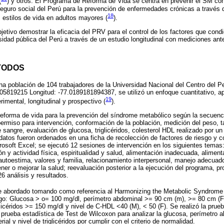
(
) y otros. El Programa de Reforma de Vida se centra en prevenir el SM con
 seguro social del Perú para la prevención de enfermedades crónicas a través 
18
s estilos de vida en adultos mayores (
).
jetivo demostrar la eficacia del PRV para el control de los factores que cond
sidad pública del Perú a través de un estudio longitudinal con mediciones an
TODOS
una población de 104 trabajadores de la Universidad Nacional del Centro del P
2.05819215 Longitud: -77.0189181894387, se utilizó un enfoque cuantitativo, ap
19
imental, longitudinal y prospectivo (
).
eforma de vida para la prevención del síndrome metabólico según la secuenc
 permiso para intervención, conformación de la población, medición del peso, t
e sangre, evaluación de glucosa, triglicéridos, colesterol HDL realizado por un 
datos fueron ordenados en una ficha de recolección de factores de riesgo y co
rosoft Excel; se ejecutó 12 sesiones de intervención en los siguientes temas
ón y actividad física, espiritualidad y salud, alimentación inadecuada, alime
 autoestima, valores y familia, relacionamiento interpersonal, manejo adecuado
er o mejorar la salud; reevaluación posterior a la ejecución del programa, p
 análisis y resultados.
e abordado tomando como referencia al Harmonizing the Metabolic Syndrome 
sgo: Glucosa > o= 100 mg/dl, perímetro abdominal >= 90 cm (m), >= 80 cm (F),
licéridos >= 150 mg/dl y nivel de C-HDL <40 (M), < 50 (F). Se realizó la prue
a prueba estadística de Test de Wilcoxon para analizar la glucosa, perímetro 
rial y nivel de triglicéridos por cumplir con el criterio de normalidad.