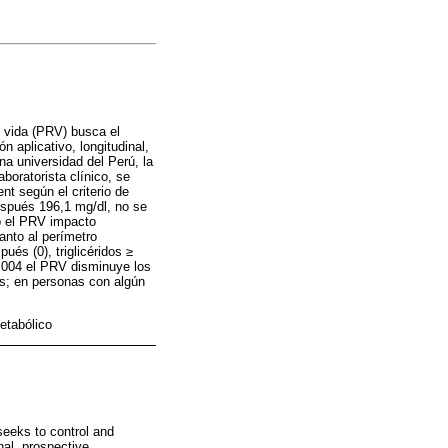
e vida (PRV) busca el
ón aplicativo, longitudinal,
na universidad del Perú, la
boratorista clínico, se
t según el criterio de
después 196,1 mg/dl, no se
go el PRV impacto
anto al perímetro
és (0), triglicéridos ≥
0,004 el PRV disminuye los
dos; en personas con algún
etabólico
seeks to control and
inal, prospective,