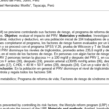
Centro del Perú, Junín, Perú
iel Hernández Morillo”, Tayacaja, Perú
) se previene controlando sus factores de riesgo, el programa de reforma d
tos.
Objetivo
: evaluar el impacto del PRV.
Materiales y métodos
: Investigaci
dinal, inductivo y deductivo, en una población inicial de 104 trabajadores de u
nes completaron el programa, los factores de riesgo fueron evaluados por un la
ión y se procesó con el programa SPSS V.26, prueba de Wilcoxon y T de Studen
el PRV disminuye los niveles de triglicéridos, promedio antes 235,6 mg/dl y 
s en el resto de los factores de riesgo. En personas con algún factor de ries
PRV 2 personas tenían la glucosa >= a 100 mg/dl y después del PRV 1, en cu
 F antes (30), después (19), presión arterial ≥130/85 mmHg antes (06), despu
ués (17), C-HDL < 40 M < 50 F antes (29), después (24). Con un p valor de 
nclusión
: En la población en general el PRV disminuye el nivel de triglicéri
ntrola y regula todos los factores SM.
metabólico; Programa de reforma de vida; Factores de riesgo de síndrome m
prevented by controlling its risk factors; the lifestyle reform program (LRP) 
 to evaluate the impact of the LRP.
Materials and methods
: Applied, longitud