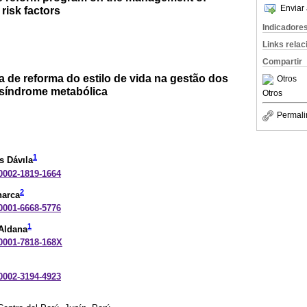
Enviar 
risk factors
Indicadore
Links rela
Compartir
 de reforma do estilo de vida na gestão dos
Otros
a síndrome metabólica
Otros
Permali
1
s Dávıla
-0002-1819-1664
2
harca
-0001-6668-5776
1
Aldana
-0001-7818-168X
-0002-3194-4923