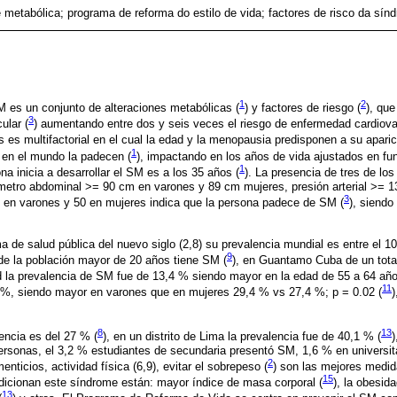
metabólica; programa de reforma do estilo de vida; factores de risco da sín
1
2
 es un conjunto de alteraciones metabólicas (
) y factores de riesgo (
), que
3
ular (
) aumentando entre dos y seis veces el riesgo de enfermedad cardiova
s es multifactorial en el cual la edad y la menopausia predisponen a su aparic
1
 en el mundo la padecen (
), impactando en los años de vida ajustados en fu
1
ona inicia a desarrollar el SM es a los 35 años (
). La presencia de tres de los
metro abdominal >= 90 cm en varones y 89 cm mujeres, presión arterial >= 13
3
en varones y 50 en mujeres indica que la persona padece de SM (
), siendo
 de salud pública del nuevo siglo (2,8) su prevalencia mundial es entre el 
9
e la población mayor de 20 años tiene SM (
), en Guantamo Cuba de un tota
d la prevalencia de SM fue de 13,4 % siendo mayor en la edad de 55 a 64 añ
11
5 %, siendo mayor en varones que en mujeres 29,4 % vs 27,4 %; p = 0.02 (
)
8
13
encia es del 27 % (
), en un distrito de Lima la prevalencia fue de 40,1 % (
)
personas, el 3,2 % estudiantes de secundaria presentó SM, 1,6 % en universi
2
menticios, actividad física (6,9), evitar el sobrepeso (
) son las mejores medid
15
dicionan este síndrome están: mayor índice de masa corporal (
), la obesid
13