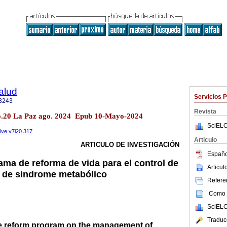
alud
Servicios 
3243
Revista
no.20 La Paz ago. 2024 Epub 10-Mayo-2024
SciELO
vive.v7i20.317
Articulo
ARTICULO DE INVESTIGACIÓN
Españo
ama de reforma de vida para el control de
Articu
o de sindrome metabólico
Referen
Como c
SciELO
Traduc
yle reform program on the management of