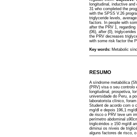
longitudinal, inductive and
31 who completed the progr
with the SPSS V.26 program
triglyceride levels, averag
factors. In people with so
after the PRV 1, regarding
(06), after (0), triglycerid
the PRV decreases triglyce
with some risk factor the 
Key words:
Metabolic sín
RESUMO
A síndrome metabólica (SM)
(PRV) visa o seu controlo 
longitudinal, prospetiva, 
universidade do Peru, a po
laboratorista clínico, for
Student de acordo com o c
mg/dl e depois 196,1 mg/dl
de risco o PRV teve um im
perímetro abdominal ≥90cm 
triglicéridos ≥ 150 mg/dl 
diminui os níveis de triglic
alguns factores de risco, 