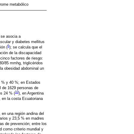
drome metabólico
 se asocia a
scular y diabetes mellitus
5
ión (
); se calcula que el
nción de la discapacidad
 cinco factores de riesgo:
0/85 mmhg, triglicéridos
 la obesidad abdominal un
10 % y 40 %; en Estados
l de 1629 personas de
10
os 24 % (
), en Argentina
, en la costa Ecuatoriana
, en una región andina del
tarios y 23,5 % en madres
as de prevención; entre los
ad como criterio mundial y