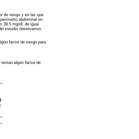
r de riesgo y en las que
l perímetro abdominal en
en 39.5 mg/dl, de igual
 del estudio observamos
.
lgún factor de riesgo para
tenían algún factor de