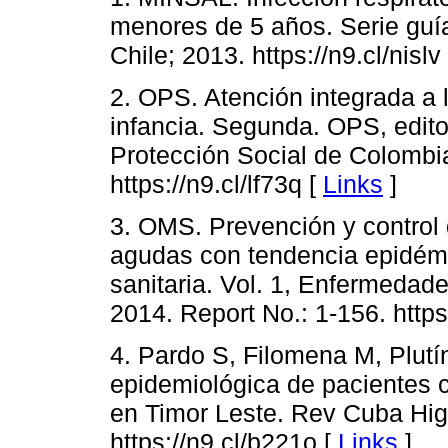
menores de 5 años. Serie guí
Chile; 2013. https://n9.cl/nislv
2. OPS. Atención integrada a 
infancia. Segunda. OPS, editor
Protección Social de Colombi
https://n9.cl/lf73q [
Links
]
3. OMS. Prevención y control d
agudas con tendencia epidémi
sanitaria. Vol. 1, Enfermeda
2014. Report No.: 1-156. https
4. Pardo S, Filomena M, Plutín
epidemiológica de pacientes c
en Timor Leste. Rev Cuba Hig
https://n9.cl/b221o [
Links
]