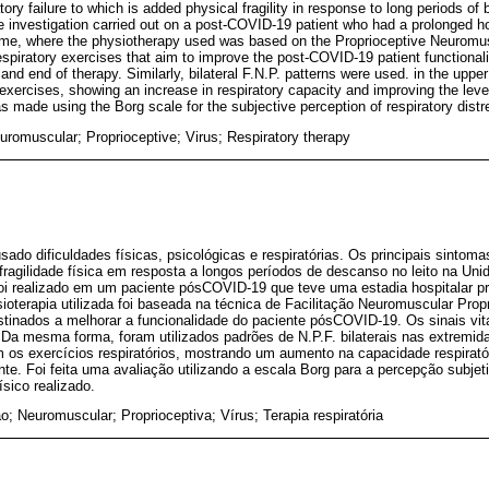
tory failure to which is added physical fragility in response to long periods of 
e investigation carried out on a post-COVID-19 patient who had a prolonged ho
ome, where the physiotherapy used was based on the Proprioceptive Neuromusc
spiratory exercises that aim to improve the post-COVID-19 patient functionalit
and end of therapy. Similarly, bilateral F.N.P. patterns were used. in the uppe
exercises, showing an increase in respiratory capacity and improving the level 
 made using the Borg scale for the subjective perception of respiratory distre
euromuscular; Proprioceptive; Virus; Respiratory therapy
do dificuldades físicas, psicológicas e respiratórias. Os principais sintom
e fragilidade física em resposta a longos períodos de descanso no leito na Uni
foi realizado em um paciente pósCOVID-19 que teve uma estadia hospitalar p
sioterapia utilizada foi baseada na técnica de Facilitação Neuromuscular Pr
estinados a melhorar a funcionalidade do paciente pósCOVID-19. Os sinais vi
ia. Da mesma forma, foram utilizados padrões de N.P.F. bilaterais nas extremid
 os exercícios respiratórios, mostrando um aumento na capacidade respirató
nte. Foi feita uma avaliação utilizando a escala Borg para a percepção subjeti
ísico realizado.
ão; Neuromuscular; Proprioceptiva; Vírus; Terapia respiratória