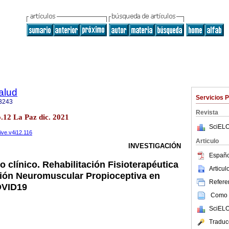
alud
Servicios 
3243
Revista
o.12 La Paz dic. 2021
SciELO
vive.v4i12.116
Articulo
INVESTIGACIÓN
Españo
 clínico. Rehabilitación Fisioterapéutica
Articu
ción Neuromuscular Propioceptiva en
Referen
OVID19
Como c
SciELO
Traduc