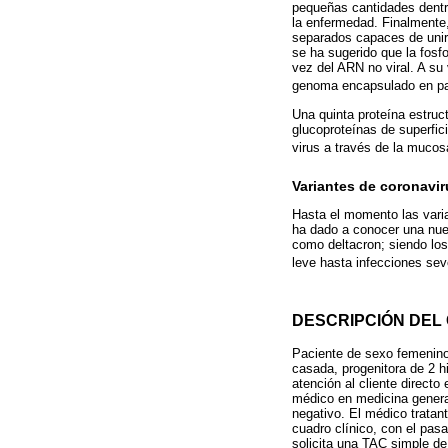
pequeñas cantidades dentro 
la enfermedad. Finalmente,
separados capaces de unirs
se ha sugerido que la fosf
vez del ARN no viral. A su
genoma encapsulado en par
Una quinta proteína estruc
glucoproteínas de superfic
virus a través de la muco
Variantes de coronavir
Hasta el momento las varia
ha dado a conocer una nue
como deltacron; siendo lo
leve hasta infecciones se
DESCRIPCIÓN DEL 
Paciente de sexo femenino 
casada, progenitora de 2 h
atención al cliente directo
médico en medicina general
negativo. El médico tratan
cuadro clínico, con el pas
solicita una TAC simple de