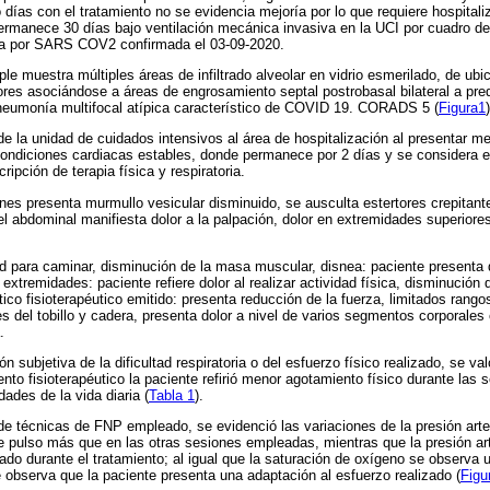
 días con el tratamiento no se evidencia mejoría por lo que requiere hospitali
 permanece 30 días bajo ventilación mecánica invasiva en la UCI por cuadro de 
ca por SARS COV2 confirmada el 03-09-2020.
le muestra múltiples áreas de infiltrado alveolar en vidrio esmerilado, de ubic
iores asociándose a áreas de engrosamiento septal postrobasal bilateral a pre
 neumonía multifocal atípica característico de COVID 19. CORADS 5 (
Figura1
)
 de la unidad de cuidados intensivos al área de hospitalización al presentar m
ondiciones cardiacas estables, donde permanece por 2 días y se considera el 
ripción de terapia física y respiratoria.
es presenta murmullo vesicular disminuido, se ausculta estertores crepitant
 abdominal manifiesta dolor a la palpación, dolor en extremidades superiores 
d para caminar, disminución de la masa muscular, disnea: paciente presenta di
n extremidades: paciente refiere dolor al realizar actividad física, disminución
ico fisioterapéutico emitido: presenta reducción de la fuerza, limitados rango
s del tobillo y cadera, presenta dolor a nivel de varios segmentos corporales 
.
n subjetiva de la dificultad respiratoria o del esfuerzo físico realizado, se v
miento fisioterapéutico la paciente refirió menor agotamiento físico durante las
dades de la vida diaria (
Tabla 1
).
de técnicas de FNP empleado, se evidenció las variaciones de la presión arteri
pulso más que en las otras sesiones empleadas, mientras que la presión arte
tado durante el tratamiento; al igual que la saturación de oxígeno se observa
e observa que la paciente presenta una adaptación al esfuerzo realizado (
Figu