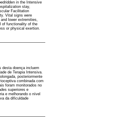
bedridden in the Intensive
spitalization stay,
ular Facilitation
y. Vital signs were
r and lower extremities,
of functionality of the
ss or physical exertion.
as desta doença incluem
dade de Terapia Intensiva.
rolongada, posteriormente
oprioceptiva combinada com
tais foram monitorados no
ades superiores e
ria e melhorando o nível
va da dificuldade