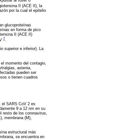
xpulsar al toser o
otensina II (ACE II), la
n por la cual el epitelio
n glucoproteínas
teínas en forma de pico
ensina II (ACE II)
7
oV
.
o superior e inferior). La
 el momento del contagio,
tralgias, astenia,
infectadas pueden ser
osos o tienen cuadros
s, el SARS CoV 2 es
madamente 9 a 12 nm en su
 resto de los coronavirus,
(S), membrana (M),
eína estructural más
embrana, se encuentra en