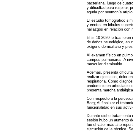
bacteriana, luego de cuatro
y dificultad para respirar,
aguda por neumonía atípi
El estudio tomográfico simp
y central en lóbulos super
hallazgos en relación con
El 5 -10-2020 le trasfieren
de daños neurológico, en c
oxígeno domiciliario y presc
Al examen físico en pulmon
campos pulmonares. A nivel
muscular disminuido.
Además, presenta dificulta
realizar ejercicios, dolor e
respiratoria. Como diagnóst
predominio en articulacione
presenta marcha antiálgica
Con respecto a la percepció
Borg; Al finalizar el trata
funcionalidad en sus activi
Durante dicho tratamiento 
sesión hubo un aumento de 
fue el valor más alto repor
ejecución de la técnica. S