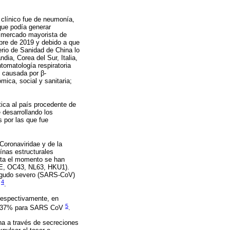
 clínico fue de neumonía,
que podía generar
n mercado mayorista de
bre de 2019 y debido a que
erio de Sanidad de China lo
ia, Corea del Sur, Italia,
tomatología respiratoria
d causada por β-
ca, social y sanitaria;
ica al país procedente de
 desarrollando los
s por las que fue
Coronaviridae y de la
eínas estructurales
asta el momento se han
29E, OC43, NL63, HKU1).
 agudo severo (SARS-CoV)
4
a
.
respectivamente, en
5
 y 37% para SARS CoV
.
a a través de secreciones