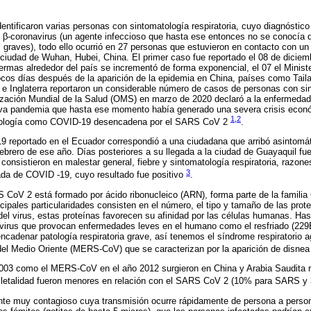
entificaron varias personas con sintomatología respiratoria, cuyo diagnóstico
n β-coronavirus (un agente infeccioso que hasta ese entonces no se conocía 
 graves), todo ello ocurrió en 27 personas que estuvieron en contacto con u
ciudad de Wuhan, Hubei, China. El primer caso fue reportado el 08 de diciem
rmas alrededor del país se incrementó de forma exponencial, el 07 el Minist
cos días después de la aparición de la epidemia en China, países como Tailand
 e Inglaterra reportaron un considerable número de casos de personas con sin
nización Mundial de la Salud (OMS) en marzo de 2020 declaró a la enfermeda
a pandemia que hasta ese momento había generado una severa crisis económi
1
,
2
tología como COVID-19 desencadena por el SARS CoV 2
.
9 reportado en el Ecuador correspondió a una ciudadana que arribó asintomát
ebrero de ese año. Días posteriores a su llegada a la ciudad de Guayaquil fue
onsistieron en malestar general, fiebre y sintomatología respiratoria, razone
3
ada de COVID -19, cuyo resultado fue positivo
.
CoV 2 está formado por ácido ribonucleico (ARN), forma parte de la familia 
cipales particularidades consisten en el número, el tipo y tamaño de las prot
 del virus, estas proteínas favorecen su afinidad por las células humanas. H
l virus que provocan enfermedades leves en el humano como el resfriado (2
cadenar patología respiratoria grave, así tenemos el síndrome respiratorio
 del Medio Oriente (MERS-CoV) que se caracterizan por la aparición de disne
003 como el MERS-CoV en el año 2012 surgieron en China y Arabia Saudita 
 letalidad fueron menores en relación con el SARS CoV 2 (10% para SARS
e muy contagioso cuya transmisión ocurre rápidamente de persona a person