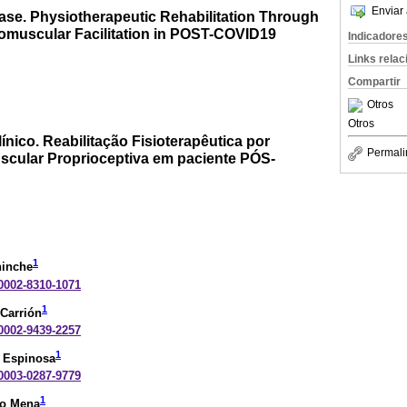
Enviar 
 case. Physiotherapeutic Rehabilitation Through
omuscular Facilitation in POST-COVID19
Indicadore
Links rela
Compartir
Otros
Otros
ínico. Reabilitação Fisioterapêutica por
Permali
scular Proprioceptiva em paciente PÓS-
1
hinche
-0002-8310-1071
1
 Carrión
-0002-9439-2257
1
 Espinosa
-0003-0287-9779
1
zo Mena