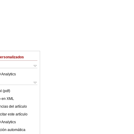
Personalizados
 Analytics
l (pdf)
lo en XML
cias del artículo
itar este artículo
 Analytics
ción automática