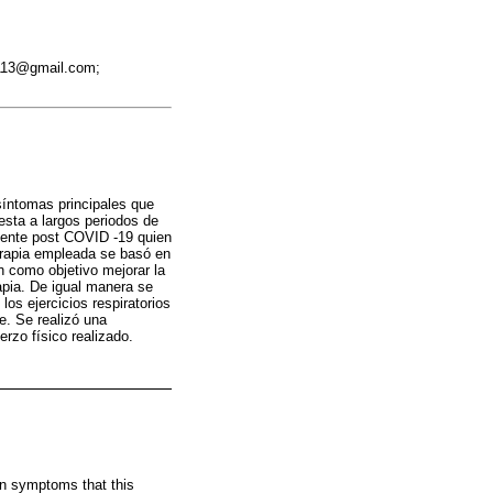
2113@gmail.com;
 síntomas principales que
uesta a largos periodos de
iente post COVID -19 quien
terapia empleada se basó en
n como objetivo mejorar la
apia. De igual manera se
os ejercicios respiratorios
e. Se realizó una
erzo físico realizado.
in symptoms that this