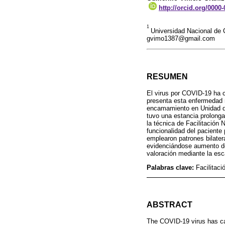
http://orcid.org/0000
1
Universidad Nacional de
gvimo1387@gmail.com
RESUMEN
El virus por COVID-19 ha c
presenta esta enfermedad re
encamamiento en Unidad de
tuvo una estancia prolonga
la técnica de Facilitación
funcionalidad del paciente
emplearon patrones bilater
evidenciándose aumento de 
valoración mediante la esca
Palabras clave:
Facilitaci
ABSTRACT
The COVID-19 virus has cau