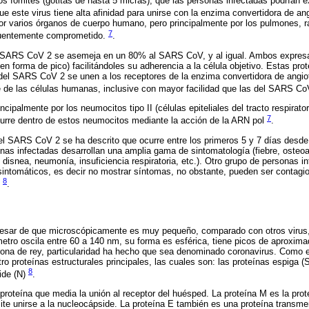
os fómites (gotitas de hasta 5 micras), que las personas infectadas podrían e
e este virus tiene alta afinidad para unirse con la enzima convertidora de angi
 varios órganos de cuerpo humano, pero principalmente por los pulmones, razó
7
ecuentemente comprometido.
.
l SARS CoV 2 se asemeja en un 80% al SARS CoV, y al igual. Ambos expresa
n forma de pico) facilitándoles su adherencia a la célula objetivo. Estas pro
 del SARS CoV 2 se unen a los receptores de la enzima convertidora de angiot
ie de las células humanas, inclusive con mayor facilidad que las del SARS C
ipalmente por los neumocitos tipo II (células epiteliales del tracto respiratori
7
curre dentro de estos neumocitos mediante la acción de la ARN pol
.
el SARS CoV 2 se ha descrito que ocurre entre los primeros 5 y 7 días desde
onas infectadas desarrollan una amplia gama de sintomatología (fiebre, osteoar
 disnea, neumonía, insuficiencia respiratoria, etc.). Otro grupo de personas 
intomáticos, es decir no mostrar síntomas, no obstante, pueden ser contagi
8
l
.
 pesar de que microscópicamente es muy pequeño, comparado con otros viru
etro oscila entre 60 a 140 nm, su forma es esférica, tiene picos de aproxi
na de rey, particularidad ha hecho que sea denominado coronavirus. Como el
 proteínas estructurales principales, las cuales son: las proteínas espiga 
8
ide (N)
.
proteína que media la unión al receptor del huésped. La proteína M es la prot
ite unirse a la nucleocápside. La proteína E también es una proteína transm