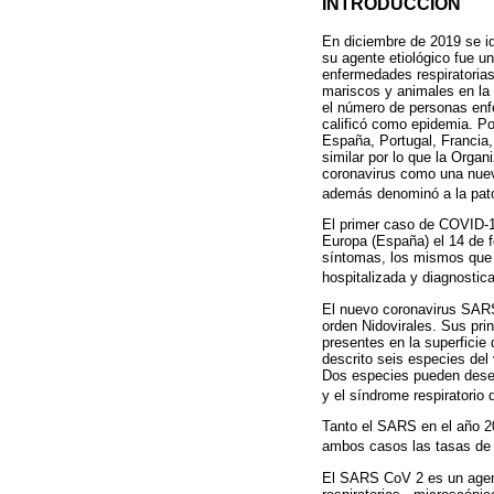
INTRODUCCIÓN
En diciembre de 2019 se id
su agente etiológico fue u
enfermedades respiratorias
mariscos y animales en la 
el número de personas enfe
calificó como epidemia. Po
España, Portugal, Francia,
similar por lo que la Orga
coronavirus como una nuev
además denominó a la pa
El primer caso de COVID-1
Europa (España) el 14 de f
síntomas, los mismos que c
hospitalizada y diagnostic
El nuevo coronavirus SARS 
orden Nidovirales. Sus prin
presentes en la superficie
descrito seis especies de
Dos especies pueden desen
y el síndrome respiratorio
Tanto el SARS en el año 2
ambos casos las tasas de
El SARS CoV 2 es un agent