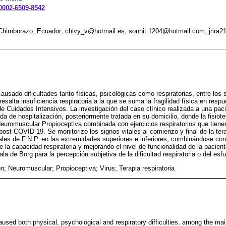
-0002-6509-8542
 Chimborazo, Ecuador; chivy_v@hotmail.es; sonnit.1204@hotmail.com; jrira
ausado dificultades tanto físicas, psicológicas como respiratorias, entre los
salta insuficiencia respiratoria a la que se suma la fragilidad física en resp
 Cuidados Intensivos. La investigación del caso clínico realizada a una pac
da de hospitalización, posteriormente tratada en su domicilio, donde la fisio
 Neuromuscular Propioceptiva combinada con ejercicios respiratorios que tiene
 post COVID-19. Se monitorizó los signos vitales al comienzo y final de la ter
ales de F.N.P. en las extremidades superiores e inferiores, combinándose con l
la capacidad respiratoria y mejorando el nivel de funcionalidad de la pacient
la de Borg para la percepción subjetiva de la dificultad respiratoria o del esfu
ón; Neuromuscular; Propioceptiva; Virus; Terapia respiratoria
sed both physical, psychological and respiratory difficulties, among the ma