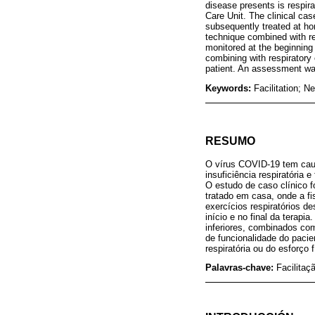
disease presents is respira
Care Unit. The clinical cas
subsequently treated at h
technique combined with re
monitored at the beginning 
combining with respiratory 
patient. An assessment was
Keywords:
Facilitation; N
RESUMO
O vírus COVID-19 tem causa
insuficiência respiratória 
O estudo de caso clínico 
tratado em casa, onde a fi
exercícios respiratórios d
início e no final da terap
inferiores, combinados com
de funcionalidade do pacie
respiratória ou do esforço f
Palavras-chave:
Facilitaç