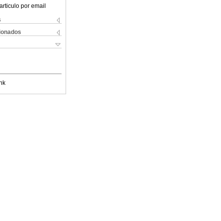
articulo por email
s
cionados
nk