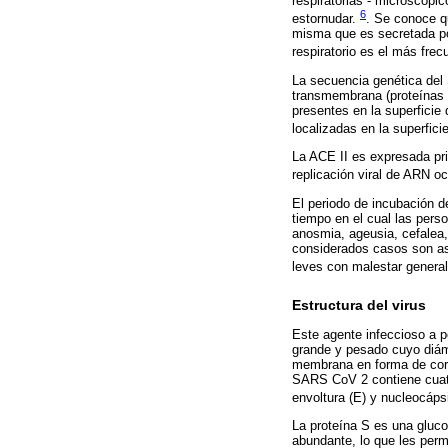
respiratorias - microscópic
6
estornudar.
. Se conoce qu
misma que es secretada por
respiratorio es el más fr
La secuencia genética de
transmembrana (proteínas e
presentes en la superficie
localizadas en la superfic
La ACE II es expresada princ
replicación viral de ARN o
El periodo de incubación d
tiempo en el cual las pers
anosmia, ageusia, cefalea,
considerados casos son as
leves con malestar genera
Estructura del virus
Este agente infeccioso a
grande y pesado cuyo diám
membrana en forma de coro
SARS CoV 2 contiene cuatro
envoltura (E) y nucleocáps
La proteína S es una gluco
abundante, lo que les perm