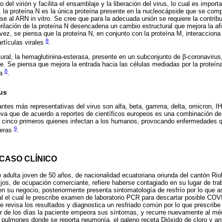
del virión y facilita el ensamblaje y la liberación del virus, lo cual es impor
 la proteína N es la única proteína presente en la nucleocápside que se co
e al ARN in vitro. Se cree que para la adecuada unión se requiere la contri
orilación de la proteína N desencadena un cambio estructural que mejora la afi
 vez, se piensa que la proteína N, en conjunto con la proteína M, interaccion
8
tículas virales
.
tural, la hemaglutinina-esterasa, presente en un subconjunto de β-coronavirus,
ie. Se piensa que mejora la entrada hacia las células mediadas por la proteína
8
sa
.
us
ntes más representativas del virus son alfa, beta, gamma, delta, omicron, IH
va que de acuerdo a reportes de científicos europeos es una combinación de 
s cinco primeros quienes infectan a los humanos, provocando enfermedades q
9
veras
.
CASO CLÍNICO
adulta joven de 50 años, de nacionalidad ecuatoriana oriunda del cantón Rio
ijos, de ocupación comerciante, refiere haberse contagiado en su lugar de tra
 en su negocio, posteriormente presenta sintomatología de resfrío por lo que a
 el cual le prescribe examen de laboratorio PCR para descartar posible COVI
te revisa los resultados y diagnostica un resfriado común por lo que prescrib
ar de los días la paciente empeora sus síntomas, y recurre nuevamente al méd
 pulmones donde se reporta neumonía, el galeno receta Dióxido de cloro y an