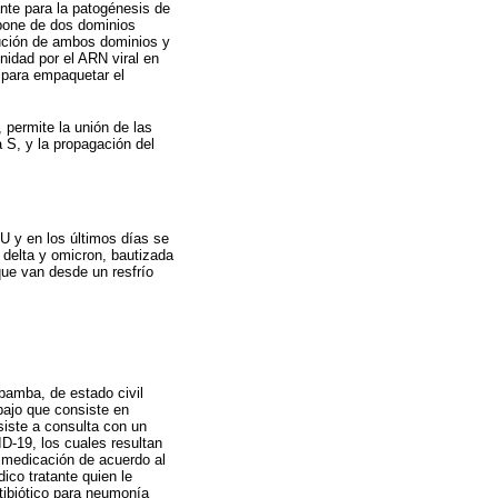
tante para la patogénesis de
mpone de dos dominios
bución de ambos dominios y
nidad por el ARN viral en
a para empaquetar el
 permite la unión de las
 S, y la propagación del
U y en los últimos días se
delta y omicron, bautizada
ue van desde un resfrío
bamba, de estado civil
bajo que consiste en
siste a consulta con un
D-19, los cuales resultan
e medicación de acuerdo al
ico tratante quien le
tibiótico para neumonía