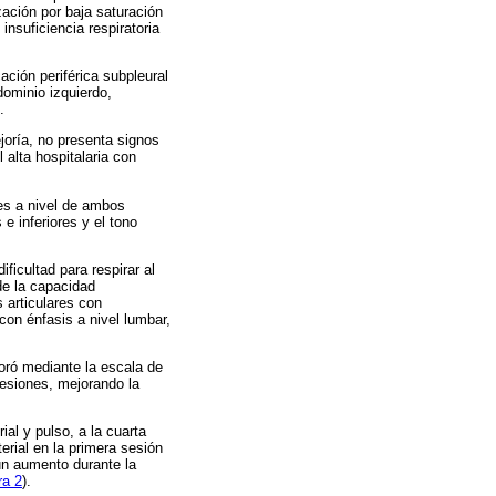
zación por baja saturación
insuficiencia respiratoria
ación periférica subpleural
dominio izquierdo,
.
ejoría, no presenta signos
alta hospitalaria con
es a nivel de ambos
e inferiores y el tono
ficultad para respirar al
 de la capacidad
s articulares con
con énfasis a nivel lumbar,
aloró mediante la escala de
 sesiones, mejorando la
al y pulso, a la cuarta
rial en la primera sesión
 un aumento durante la
ra 2
).