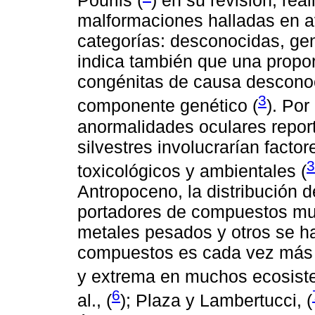
Pourlis (
) en su revisión, rea
malformaciones halladas en a
categorías: desconocidas, ge
indica también que una propo
congénitas de causa descono
3
componente genético (
). Por
anormalidades oculares repor
silvestres involucrarían facto
3
toxicológicos y ambientales (
Antropoceno, la distribución d
portadores de compuestos mut
metales pesados y otros se ha
compuestos es cada vez más 
y extrema en muchos ecosiste
6
al., (
); Plaza y Lambertucci, (