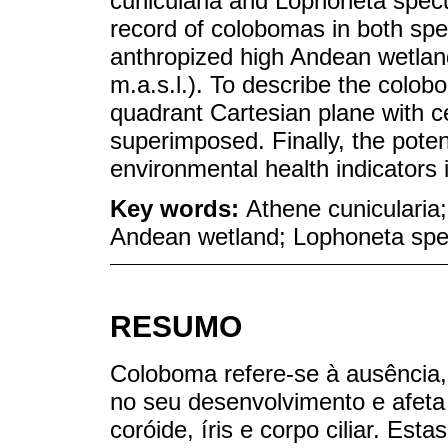
cunicularia and Lophoneta specu
record of colobomas in both spec
anthropized high Andean wetlan
m.a.s.l.). To describe the colobo
quadrant Cartesian plane with cen
superimposed. Finally, the pote
environmental health indicators 
Key words:
Athene cunicularia
Andean wetland; Lophoneta spe
RESUMO
Coloboma refere-se à ausência,
no seu desenvolvimento e afeta 
coróide, íris e corpo ciliar. Es