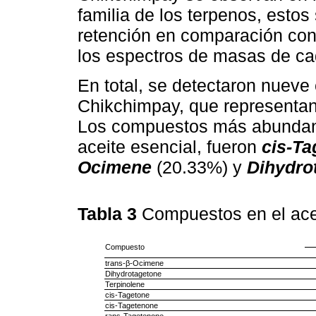
familia de los terpenos, estos
retención en comparación con
los espectros de masas de ca
En total, se detectaron nueve
Chikchimpay, que representan 
Los compuestos más abundant
aceite esencial, fueron
cis-Ta
Ocimene
(20.33%) y
Dihydro
Tabla 3
Compuestos en el ac
Compuesto
trans-β-Ocimene
Dihydrotagetone
Terpinolene
cis-Tagetone
cis-Tagetenone
rans-Tagetenone