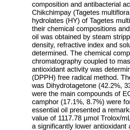
composition and antibacterial act
Chikchimpay (Tagetes multiflora
hydrolates (HY) of Tagetes multi
their chemical compositions and 
oil was obtained by steam strippin
density, refractive index and sol
determined. The chemical compo
chromatography coupled to ma
antioxidant activity was determi
(DPPH) free radical method. T
was Dihydrotagetone (42.2%, 3
were the main compounds of EO
camphor (17.1%, 8.7%) were for
essential oil presented a remark
value of 1117.78 μmol Trolox/mL
a significantly lower antioxidant