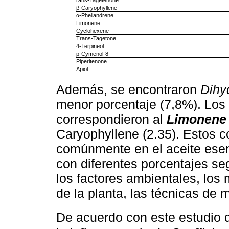
β-Caryophyllene
α-Phellandrene
Limonene
Cyclohexene
Trans-Tagetone
4-Terpineol
p-Cymenol-8
Piperitenone
Apiol
Además, se encontraron
Dihy
menor porcentaje (7,8%). Los
correspondieron al
Limonene
Caryophyllene (2.35). Estos 
comúnmente en el aceite esenc
con diferentes porcentajes seg
los factores ambientales, los
de la planta, las técnicas de 
De acuerdo con este estudio