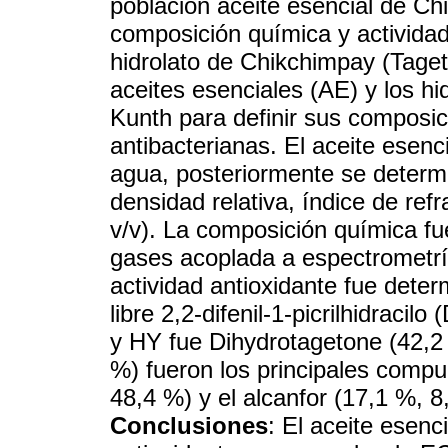
población aceite esencial de Ch
composición química y actividad
hidrolato de Chikchimpay (Tagete
aceites esenciales (AE) y los hi
Kunth para definir sus composi
antibacterianas. El aceite esenc
agua, posteriormente se determi
densidad relativa, índice de ref
v/v). La composición química f
gases acoplada a espectromet
actividad antioxidante fue dete
libre 2,2-difenil-1-picrilhidrac
y HY fue Dihydrotagetone (42,2 
%) fueron los principales compue
48,4 %) y el alcanfor (17,1 %, 
Conclusiones
: El aceite esen