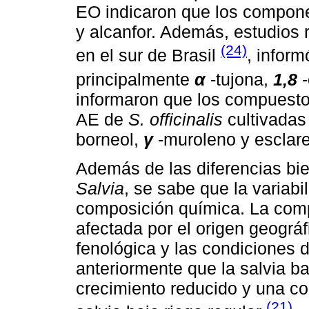
EO indicaron que los compo
y alcanfor. Además, estudios 
(24)
en el sur de Brasil
, infor
principalmente
α
-tujona,
1,8
informaron que los compuest
AE de
S. officinalis
cultivadas 
borneol,
γ
-muroleno y esclare
Además de las diferencias bi
Salvia
, se sabe que la variabi
composición química. La com
afectada por el origen geográfi
fenológica y las condiciones 
anteriormente que la salvia ba
crecimiento reducido y una co
(21)