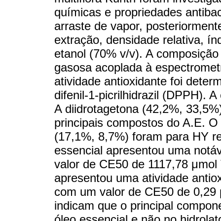
químicas e propriedades antibact
arraste de vapor, posteriormen
extração, densidade relativa, ín
etanol (70% v/v). A composição 
gasosa acoplada à espectrome
atividade antioxidante foi deter
difenil-1-picrilhidrazil (DPPH)
A diidrotagetona (42,2%, 33,5%
principais compostos do A.E. O 
(17,1%, 8,7%) foram para HY r
essencial apresentou uma notáv
valor de CE50 de 1117,78 μmol 
apresentou uma atividade antiox
com um valor de CE50 de 0,29 
indicam que o principal compon
óleo essencial e não no hidrolat