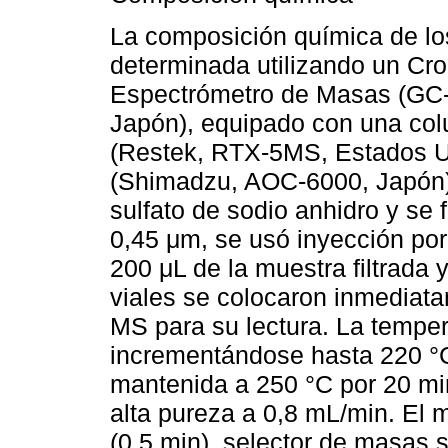
La composición química de los
determinada utilizando un Cr
Espectrómetro de Masas (GC-
Japón), equipado con una co
(Restek, RTX-5MS, Estados U
(Shimadzu, AOC-6000, Japón)
sulfato de sodio anhidro y se f
0,45 μm, se usó inyección p
200 μL de la muestra filtrada 
viales se colocaron inmediat
MS para su lectura. La temper
incrementándose hasta 220 °C
mantenida a 250 °C por 20 min
alta pureza a 0,8 mL/min. El 
(0,5 min), selector de masas 