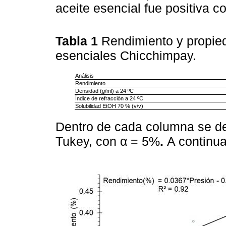
aceite esencial fue positiva 
Tabla 1
Rendimiento y propied
esenciales Chicchimpay.
Análisis
Rendimiento
Densidad (g/ml) a 24 ºC
Índice de refracción a 24 ºC
Solubilidad EtOH 70 % (v/v)
Dentro de cada columna se de
Tukey, con α = 5%
.
A continu