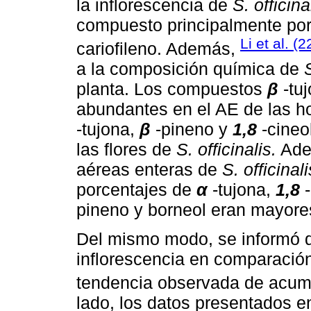
la inflorescencia de
S. officina
compuesto principalmente po
Li et al. (2
cariofileno. Además,
a la composición química de
S
planta. Los compuestos
β
-tu
abundantes en el AE de las h
-tujona,
β
-pineno y
1,8
-cineo
las flores de
S. officinalis.
Adem
aéreas enteras de
S. officinali
porcentajes de
α
-tujona,
1,8
pineno y borneol eran mayores
Del mismo modo, se informó qu
inflorescencia en comparación 
tendencia observada de acu
lado, los datos presentados e