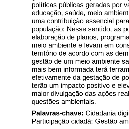
políticas públicas geradas por
educação, saúde, meio ambiente
uma contribuição essencial par
população; Nesse sentido, as po
elaboração de planos, programa
meio ambiente e levam em cons
território de acordo com as d
gestão de um meio ambiente sa
mais bem informada terá ferrame
efetivamente da gestação de pol
terão um impacto positivo e el
maior divulgação das ações rea
questões ambientais.
Palavras-chave:
Cidadania digi
Participação cidadã; Gestão am