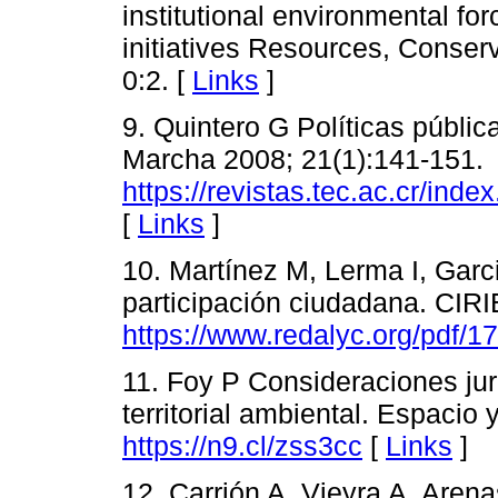
institutional environmental fo
initiatives Resources, Conser
0:2. [
Links
]
9. Quintero G Políticas públi
Marcha 2008; 21(1):141-151.
https://revistas.tec.ac.cr/ind
[
Links
]
10. Martínez M, Lerma I, Garc
participación ciudadana. CIR
https://www.redalyc.org/pdf/
11. Foy P Consideraciones jur
territorial ambiental. Espacio
https://n9.cl/zss3cc
[
Links
]
12. Carrión A, Vieyra A, Arena