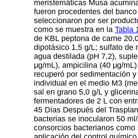
meristemáticas Musa acuminata
fueron procedentes del banc
seleccionaron por ser product
como se muestra en la
Tabla 
de KBL peptona de carne 20,0 
dipotásico 1,5 g/L; sulfato de
agua destilada (pH 7,2), sup
μg/mL), ampicilina (40 μg/mL) 
recuperó por sedimentación y
individual en el medio M3 (me
sal en grano 5,0 g/L y gliceri
fermentadores de 2 L con entra
45 Días Después del Trasplant
bacterias se inocularon 50 ml
consorcios bacterianos como 
aplicación del control químic