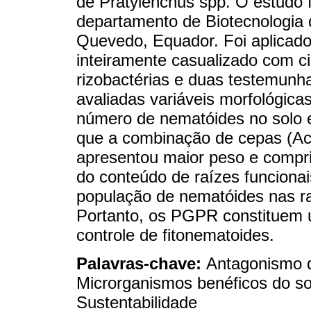
de Pratylenchus spp. O estudo 
departamento de Biotecnologia 
Quevedo, Equador. Foi aplicado
inteiramente casualizado com ci
rizobactérias e duas testemunh
avaliadas variáveis morfológicas
número de nematóides no solo 
que a combinação de cepas (Ac
apresentou maior peso e compri
do conteúdo de raízes funcionais
população de nematóides nas r
Portanto, os PGPR constituem um
controle de fitonematoides.
Palavras-chave:
Antagonismo d
Microrganismos benéficos do so
Sustentabilidade