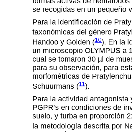
formas activas de nematodos p
se recogidas en un pequeño v
Para la identificación de Prat
taxonómicas del género Praty
10
Handoo y Golden (
). En la 
un microscopio OLYMPUS a 10
cual se tomaron 30 µl de muest
para su observación, para esta
morfométricas de Pratylenchus 
11
Schuurmans (
).
Para la actividad antagonista
PGPR’s en condiciones de inv
suelo, y turba en proporción 
la metodología descrita por Na