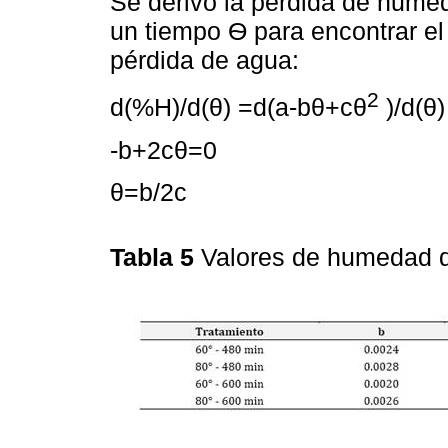
Se derivó la pérdida de hume
un tiempo Ѳ para encontrar el 
pérdida de agua:
2
d(%H)/d(θ) =d(a-bθ+cθ
)/d(θ)
-b+2cθ=0
θ=b/2c
Tabla 5
Valores de humedad d