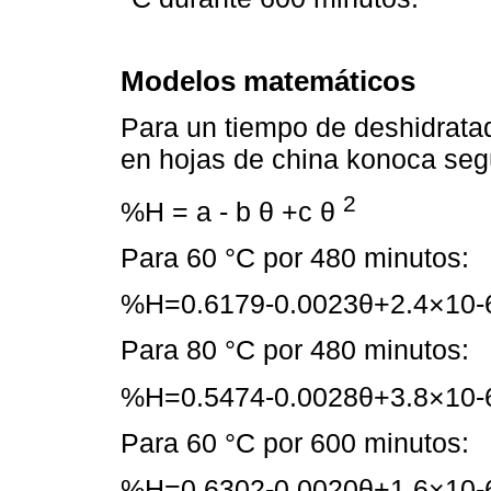
Modelos matemáticos
Para un tiempo de deshidrat
en hojas de china konoca segú
2
%H = a - b θ +c θ
Para 60 °C por 480 minutos:
%H=0.6179-0.0023θ+2.4×10-6
Para 80 °C por 480 minutos:
%H=0.5474-0.0028θ+3.8×10-6
Para 60 °C por 600 minutos:
%H=0.6302-0.0020θ+1.6×10-6