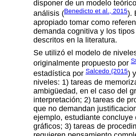
disponer de un modelo teórico
Benedicto et al., 2015
análisis (
).
apropiado tomar como referen
demanda cognitiva y los tipos 
descritos en la literatura.
Se utilizó el modelo de nivel
S
originalmente propuesto por
Salcedo (2015
estadística por
) 
niveles: 1) tareas de memoriza
ambigüedad, en el caso del gráf
interpretación; 2) tareas de p
que no demandan justificacion
ejemplo, estudiante concluye d
gráficos; 3) tareas de proced
requieren pensamiento compl