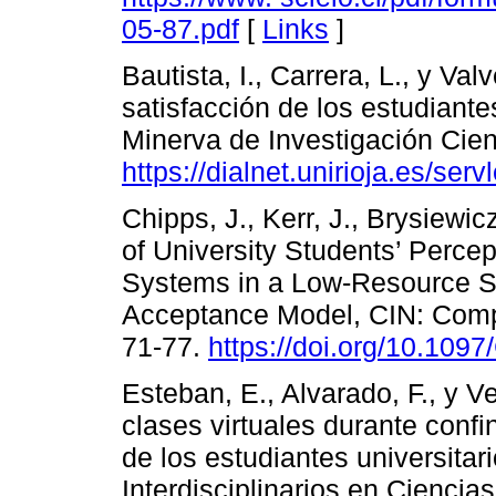
05-87.pdf
[
Links
]
Bautista, I., Carrera, L., y Va
satisfacción de los estudiante
Minerva de Investigación Cient
https://dialnet.unirioja.es/se
Chipps, J., Kerr, J., Brysiewicz
of University Students’ Perc
Systems in a Low-Resource S
Acceptance Model, CIN: Comput
71-77.
https://doi.org/10.10
Esteban, E., Alvarado, F., y V
clases virtuales durante con
de los estudiantes universitar
Interdisciplinarios en Ciencia