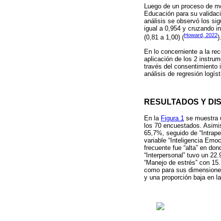
Luego de un proceso de mod
Educación para su validació
análisis se observó los si
igual a 0,954 y cruzando i
Howard, 2022
(0,81 a 1,00) (
)
En lo concerniente a la rec
aplicación de los 2 instrum
través del consentimiento 
análisis de regresión logí
RESULTADOS Y DI
En la
Figura 1
se muestra u
los 70 encuestados. Asimi
65,7%, seguido de “Intrape
variable “Inteligencia Emo
frecuente fue “alta” en don
“Interpersonal” tuvo un 22
“Manejo de estrés” con 15.
como para sus dimensiones
y una proporción baja en l