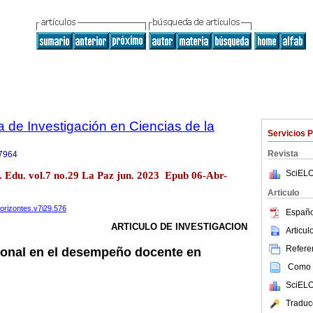
a de Investigación en Ciencias de la
Servicios 
Revista
7964
SciELO
. Edu. vol.7 no.29 La Paz jun. 2023 Epub 06-Abr-
Articulo
horizontes.v7i29.576
Españo
ARTICULO DE INVESTIGACION
Articu
Referen
ional en el desempeño docente en
Como c
SciELO
Traduc