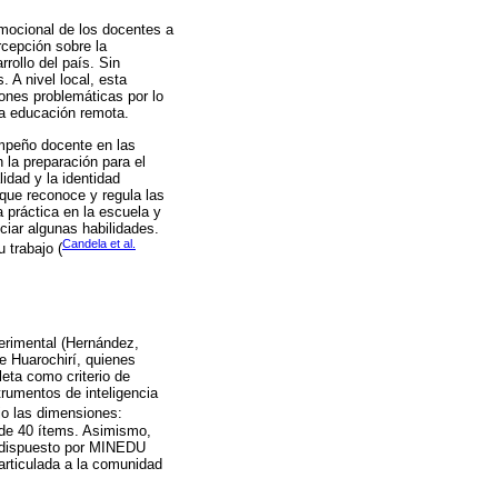
mocional de los docentes a
rcepción sobre la
rollo del país. Sin
 A nivel local, esta
ones problemáticas por lo
la educación remota.
sempeño docente en las
 la preparación para el
lidad y la identidad
 que reconoce y regula las
 práctica en la escuela y
ciar algunas habilidades.
Candela et al.
 trabajo (
perimental (Hernández,
e Huarochirí, quienes
eta como criterio de
trumentos de inteligencia
jo las dimensiones:
l de 40 ítems. Asimismo,
 dispuesto por MINEDU
articulada a la comunidad