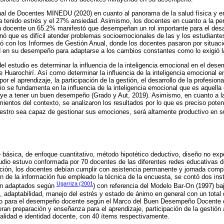
al de Docentes MINEDU (2020) en cuanto al panorama de la salud física y e
a tenido estrés y el 27% ansiedad. Asimismo, los docentes en cuanto a la pe
ón docente un 65.2% manifestó que desempeñan un rol importante para el desar
 que es difícil atender problemas socioemocionales de las y los estudiantes.
ó con los Informes de Gestión Anual, donde los docentes pasaron por situaci
ad en su desempeño para adaptarse a los cambios constantes como lo exigió 
 del estudio es determinar la influencia de la inteligencia emocional en el de
 Huarochirí. Así como determinar la influencia de la inteligencia emocional en
r el aprendizaje, la participación de la gestión, el desarrollo de la profesiona
io se fundamenta en la influencia de la inteligencia emocional que es aquella
ye a tener un buen desempeño (Grado y Aut, 2019). Asimismo, en cuanto a la
mientos del contexto, se analizaron los resultados por lo que es preciso poten
stro sea capaz de gestionar sus emociones, será altamente productivo en su
ue básica, de enfoque cuantitativo, método hipotético deductivo, diseño no ex
udio estuvo conformada por 70 docentes de las diferentes redes educativas d
gación, los docentes debían cumplir con asistencia permanente y jornada compl
ón de la información fue empleado la técnica de la encuesta, se contó dos ins
Ugarriza (2001
ron adaptados según
) con referencia del Modelo Bar-On (1997) ba
al, adaptabilidad, manejo del estrés y estado de ánimo en general con un tota
nto para el desempeño docente según el Marco del Buen Desempeño Docente
an preparación y enseñanza para el aprendizaje, participación de la gestión 
onalidad e identidad docente, con 40 ítems respectivamente.