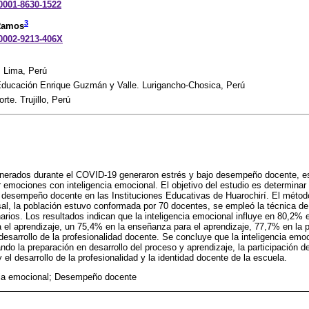
-0001-8630-1522
3
 Ramos
-0002-9213-406X
. Lima, Perú
Educación Enrique Guzmán y Valle. Lurigancho-Chosica, Perú
rte. Trujillo, Perú
erados durante el COVID-19 generaron estrés y bajo desempeño docente, es
emociones con inteligencia emocional. El objetivo del estudio es determinar l
l desempeño docente en las Instituciones Educativas de Huarochirí. El método 
sal, la población estuvo conformada por 70 docentes, se empleó la técnica d
arios. Los resultados indican que la inteligencia emocional influye en 80,2%
 el aprendizaje, un 75,4% en la enseñanza para el aprendizaje, 77,7% en la pa
esarrollo de la profesionalidad docente. Se concluye que la inteligencia emoci
o la preparación en desarrollo del proceso y aprendizaje, la participación de
 el desarrollo de la profesionalidad y la identidad docente de la escuela.
cia emocional; Desempeño docente