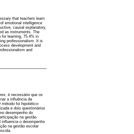
ssary that teachers learn
of emotional intelligence
uctive, causal explanatory,
sed as instruments. The
 for learning, 75.4% in
ng professionalism. It is
 process development and
professionalism and
es; é necessário que os
ar a influência da
 método foi hipotético-
lizada e dois questionários
% no desempenho do
rticipação na gestão
l influencia o desempenho
ação na gestão escolar
escola.