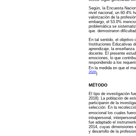
Según, la Encuesta Nacion
nivel nacional, un 60.4% h
valorización de la profesi
embargo, el 53.0% mencionó
problemática se sistematiz
que. demostraron dificult
En tal sentido, el objetivo
Instituciones Educativas de
aprendizaje, la enseñanza po
docente. El presente estud
emociones, lo que contribu
respondiendo a los requeri
En la medida en que el mae
2020
).
MÉTODO
El tipo de investigación f
2018). La población de est
participaron de la investi
selección. En la recolecci
emocional los cuales fue
intrapersonal, interperson
fue adaptado el instrume
2014, cuyas dimensiones er
y desarrollo de la profesi