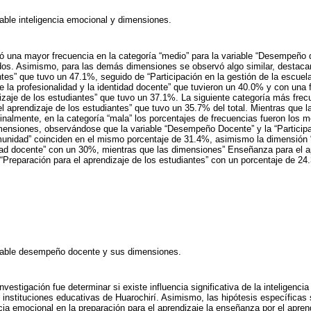
iable inteligencia emocional y dimensiones.
uió una mayor frecuencia en la categoría “medio” para la variable “Desempeño 
os. Asimismo, para las demás dimensiones se observó algo similar, destacan
tes” que tuvo un 47.1%, seguido de “Participación en la gestión de la escuela
e la profesionalidad y la identidad docente” que tuvieron un 40.0% y con una
zaje de los estudiantes” que tuvo un 37.1%. La siguiente categoría más frecu
 aprendizaje de los estudiantes” que tuvo un 35.7% del total. Mientras que 
nalmente, en la categoría “mala” los porcentajes de frecuencias fueron los m
ensiones, observándose que la variable “Desempeño Docente” y la “Participac
munidad” coinciden en el mismo porcentaje de 31.4%, asimismo la dimensión “
idad docente” con un 30%, mientras que las dimensiones” Enseñanza para el a
“Preparación para el aprendizaje de los estudiantes” con un porcentaje de 24.
riable desempeño docente y sus dimensiones.
nvestigación fue determinar si existe influencia significativa de la inteligenci
nstituciones educativas de Huarochirí. Asimismo, las hipótesis específicas s
encia emocional en la preparación para el aprendizaje la enseñanza por el aprend