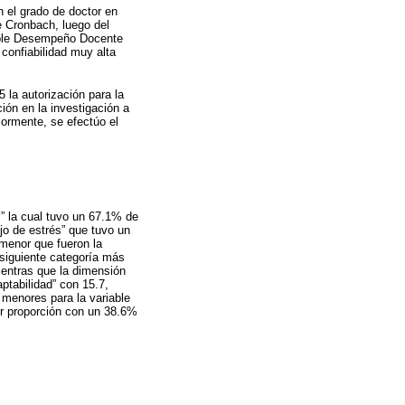
 el grado de doctor en
de Cronbach, luego del
riable Desempeño Docente
confiabilidad muy alta
 la autorización para la
ión en la investigación a
ormente, se efectúo el
” la cual tuvo un 67.1% de
o de estrés” que tuvo un
menor que fueron la
 siguiente categoría más
Mientras que la dimensión
ptabilidad” con 15.7,
 menores para la variable
r proporción con un 38.6%