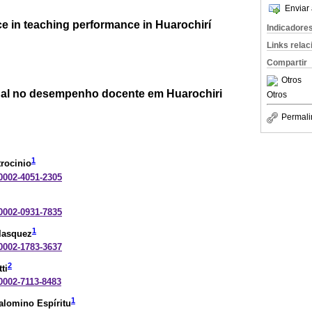
Enviar 
ce in teaching performance in Huarochirí
Indicadore
Links rela
Compartir
Otros
nal no desempenho docente em Huarochiri
Otros
Permali
1
trocinio
-0002-4051-2305
-0002-0931-7835
1
elasquez
-0002-1783-3637
2
ti
-0002-7113-8483
1
alomino Espíritu