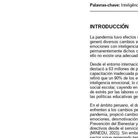
Palavras-chave:
Inteligê
INTRODUCCIÓN
La pandemia tuvo efectos e
generó diversos cambios en
emociones con inteligencia
permanentemente dichos ca
ello no existe una adecuada
Desde el entorno internaci
destacó a 63 millones de p
capacitación inadecuada pa
refirió que un 90% de los 
inteligencia emocional, lo 
social escolar, cayendo e
de estrés por las labores 
las políticas educativas g
En el ámbito peruano, el 
enfrenten a los cambios pe
pandemia, propició cambio
emociones, desmotivación, 
Prevención del Bienestar 
directivos desde el servic
(MINEDU, 2021). Sin embarg
sector sigue generando te