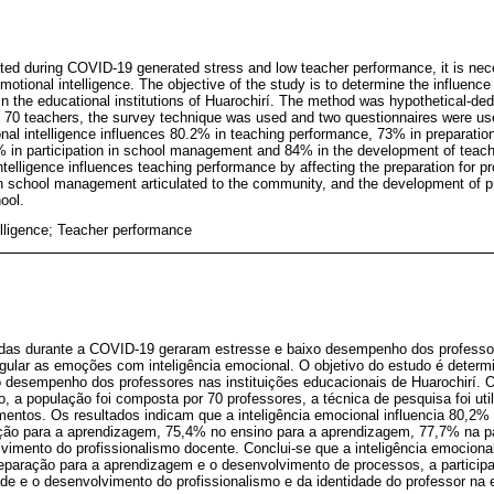
ed during COVID-19 generated stress and low teacher performance, it is nece
motional intelligence. The objective of the study is to determine the influence 
n the educational institutions of Huarochirí. The method was hypothetical-ded
f 70 teachers, the survey technique was used and two questionnaires were u
onal intelligence influences 80.2% in teaching performance, 73% in preparation
7% in participation in school management and 84% in the development of teachi
ntelligence influences teaching performance by affecting the preparation for
n in school management articulated to the community, and the development of 
ool.
elligence; Teacher performance
das durante a COVID-19 geraram estresse e baixo desempenho dos professor
ular as emoções com inteligência emocional. O objetivo do estudo é determin
o desempenho dos professores nas instituições educacionais de Huarochirí. O
o, a população foi composta por 70 professores, a técnica de pesquisa foi uti
entos. Os resultados indicam que a inteligência emocional influencia 80,2
ção para a aprendizagem, 75,4% no ensino para a aprendizagem, 77,7% na pa
vimento do profissionalismo docente. Conclui-se que a inteligência emociona
preparação para a aprendizagem e o desenvolvimento de processos, a particip
e e o desenvolvimento do profissionalismo e da identidade do professor na 