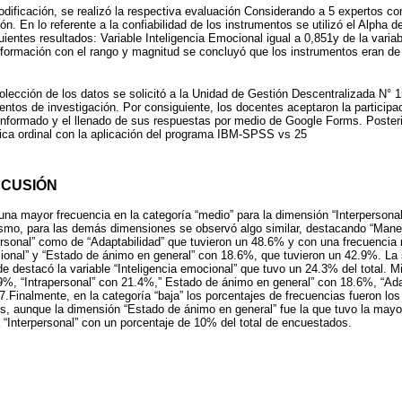
ificación, se realizó la respectiva evaluación Considerando a 5 expertos con
n. En lo referente a la confiabilidad de los instrumentos se utilizó el Alpha 
guientes resultados: Variable Inteligencia Emocional igual a 0,851y de la va
nformación con el rango y magnitud se concluyó que los instrumentos eran de 
.
olección de los datos se solicitó a la Unidad de Gestión Descentralizada N° 15
entos de investigación. Por consiguiente, los docentes aceptaron la participac
informado y el llenado de sus respuestas por medio de Google Forms. Posteri
stica ordinal con la aplicación del programa IBM-SPSS vs 25
SCUSIÓN
na mayor frecuencia en la categoría “medio” para la dimensión “Interpersonal
smo, para las demás dimensiones se observó algo similar, destacando “Manej
rsonal” como de “Adaptabilidad” que tuvieron un 48.6% y con una frecuencia 
cional” y “Estado de ánimo en general” con 18.6%, que tuvieron un 42.9%. La
de destacó la variable “Inteligencia emocional” que tuvo un 24.3% del total. 
.9%, “Intrapersonal” con 21.4%,” Estado de ánimo en general” con 18.6%, “Ada
7.Finalmente, en la categoría “baja” los porcentajes de frecuencias fueron los
, aunque la dimensión “Estado de ánimo en general” fue la que tuvo la mayo
a “Interpersonal” con un porcentaje de 10% del total de encuestados.