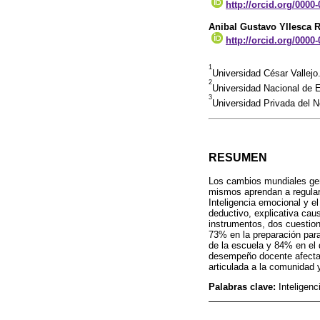
http://orcid.org/0000
Anibal Gustavo Yllesca
http://orcid.org/0000
1
Universidad César Vallejo
2
Universidad Nacional de 
3
Universidad Privada del No
RESUMEN
Los cambios mundiales gen
mismos aprendan a regular 
Inteligencia emocional y e
deductivo, explicativa cau
instrumentos, dos cuestion
73% en la preparación para
de la escuela y 84% en el d
desempeño docente afectand
articulada a la comunidad y
Palabras clave:
Inteligen