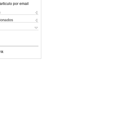
articulo por email
s
cionados
nk