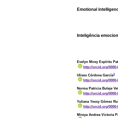
Emotional intelligen
Inteligência emocio
Evelyn Mirey Espíritu Pa
http://orcid.org/0000
1
Ulises Córdova García
http://orcid.org/0000
Norma Patricia Buleje V
http://orcid.org/0000
Yuliana Yessy Gómez Rut
http://orcid.org/0000
Mireya Andrea Victoria P