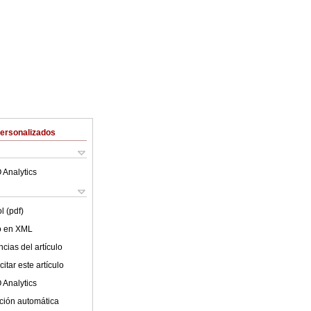
Personalizados
 Analytics
l (pdf)
lo en XML
cias del artículo
itar este artículo
 Analytics
ción automática