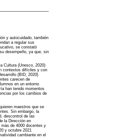
ción y autocuidado, también
endan a regular sus
ducativo, se constató
 su desempeño, ya que, sin
la Cultura (Unesco, 2020)
 contextos difíciles y con
esarrollo (BID, 2020)
centes carecen de
 alumnos en un entorno
oría han tenido momentos
gencias por los cambios de
quieren maestros que se
ntes. Sin embargo, la
, descontrol de las
e la Dirección en
a más de 4000 docentes y
020 y octubre 2021
matividad cambiante en el