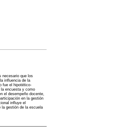
 necesario que los
a influencia de la
fue el hipotético-
e la encuesta y como
 en el desempeño docente,
rticipación en la gestión
onal influye el
 la gestión de la escuela