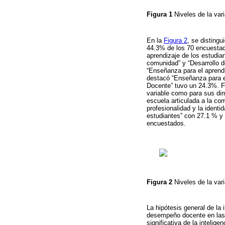
Figura 1
Niveles de la var
En la
Figura 2
, se disting
44.3% de los 70 encuestad
aprendizaje de los estudian
comunidad” y “Desarrollo d
“Enseñanza para el aprendi
destacó “Enseñanza para el
Docente” tuvo un 24.3%. Fi
variable como para sus dim
escuela articulada a la co
profesionalidad y la ident
estudiantes” con 27.1 % y 
encuestados.
Figura 2
Niveles de la va
La hipótesis general de la i
desempeño docente en las i
significativa de la intelig