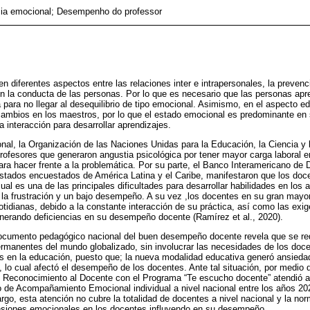
ncia emocional; Desempenho do professor
n diferentes aspectos entre las relaciones inter e intrapersonales, la preven
 la conducta de las personas. Por lo que es necesario que las personas apr
 para no llegar al desequilibrio de tipo emocional. Asimismo, en el aspecto e
mbios en los maestros, por lo que el estado emocional es predominante en
 interacción para desarrollar aprendizajes.
onal, la Organización de las Naciones Unidas para la Educación, la Ciencia y 
rofesores que generaron angustia psicológica por tener mayor carga laboral en
ra hacer frente a la problemática. Por su parte, el Banco Interamericano de D
estados encuestados de América Latina y el Caribe, manifestaron que los do
cual es una de las principales dificultades para desarrollar habilidades en los
n la frustración y un bajo desempeño. A su vez ,los docentes en su gran may
cotidianas, debido a la constante interacción de su práctica, así como las exi
enerando deficiencias en su desempeño docente (Ramírez et al., 2020).
documento pedagógico nacional del buen desempeño docente revela que se re
rmanentes del mundo globalizado, sin involucrar las necesidades de los doce
s en la educación, puesto que; la nueva modalidad educativa generó ansiedad
lo cual afectó el desempeño de los docentes. Ante tal situación, por medio d
y Reconocimiento al Docente con el Programa “Te escucho docente” atendió 
io de Acompañamiento Emocional individual a nivel nacional entre los años 2
o, esta atención no cubre la totalidad de docentes a nivel nacional y la nor
nsiones emocionales en los docentes influyendo en su desempeño.