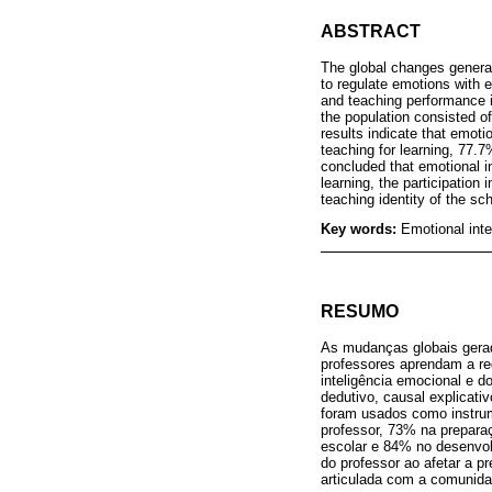
ABSTRACT
The global changes generat
to regulate emotions with e
and teaching performance i
the population consisted o
results indicate that emoti
teaching for learning, 77.
concluded that emotional i
learning, the participatio
teaching identity of the sch
Key words:
Emotional int
RESUMO
As mudanças globais gera
professores aprendam a reg
inteligência emocional e d
dedutivo, causal explicativ
foram usados como instrum
professor, 73% na prepara
escolar e 84% no desenvol
do professor ao afetar a 
articulada com a comunidad