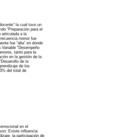
docente” la cual tuvo un
do “Preparación para el
 articulada a la
 frecuencia menor fue
ente fue “alta” en donde
la Variable “Desempeño
enores, tanto para la
ión en la gestión de la
Desarrollo de la
prendizaje de los
3% del total de
a emocional en el
on: Existe influencia
izaje, la participación de