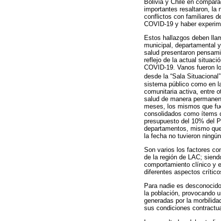
Bolivia y Chile en compara
importantes resaltaron, la
conflictos con familiares 
COVID-19 y haber experime
Estos hallazgos deben llama
municipal, departamental y
salud presentaron pensami
reflejo de la actual situac
COVID-19. Vanos fueron lo
desde la “Sala Situacional”
sistema público como en la
comunitaria activa, entre
salud de manera permanente
meses, los mismos que fue
consolidados como ítems d
presupuesto del 10% del Pr
departamentos, mismo que 
la fecha no tuvieron ningún
Son varios los factores co
de la región de LAC; siend
comportamiento clínico y e
diferentes aspectos crític
Para nadie es desconocido
la población, provocando u
generadas por la morbilida
sus condiciones contractua