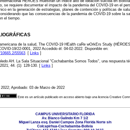
 internacional HÉROES muestran un índice alto de ideación suicida en Bolivi
llo, se requiere documentar el impacto de la pandemia del COVID-19 en el pe
nico en la generación de estrategias, planes de contención y políticas de sal
; considerando que las consecuencias de la pandemia de COVID-19 sobre la sa
en el tiempo.
LIOGRÁFICAS
americana de la salud, The COVID-19 HEalth caRe wOrkErs Study (HÉROES).
ID-19/22-0001, 2022 Accedido él: 04-02-2022. Disponible en:
le/10665.2/55563
. [
Links
]
Toledo AH. La Sala Situacional "Cochabamba Somos Todos", una respuesta técn
021; 44. (1): 128-130. [
Links
]
e 2022; Aprobado: 03 de Marzo de 2022
Este es un artículo publicado en acceso abierto bajo una licencia Creative Co
CAMPUS UNIVERSITARIO FLORIDA
Av. Blanco Galindo Km 7 1/2
Miguel Lanza esq. Daniel Campos Zona Florida Norte s/n
Colcapirhua-Cochabamba-Bolivia