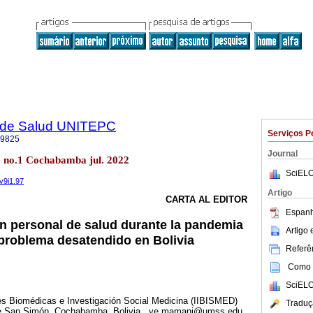
ca de Salud UNITEPC
Serviços P
-9825
Journal
 no.1 Cochabamba jul. 2022
SciELO
.v9i1.97
Artigo
CARTA AL EDITOR
Espanh
en personal de salud durante la pandemia
Artigo
problema desatendido en Bolivia
Referên
Como c
SciELO
nes Biomédicas e Investigación Social Medicina (IIBISMED)
Traduç
de San Simón, Cochabamba, Bolivia , ye.mamani@umss.edu