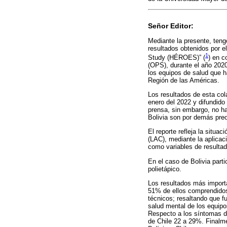
Señor Editor:
Mediante la presente, teng
resultados obtenidos por 
1
Study (HÉROES)” (
) en c
(OPS), durante el año 2020
los equipos de salud que 
Región de las Américas.
Los resultados de esta co
enero del 2022 y difundido
prensa, sin embargo, no ha
Bolivia son por demás pre
El reporte refleja la situa
(LAC), mediante la aplicac
como variables de resultad
En el caso de Bolivia par
polietápico.
Los resultados más importa
51% de ellos comprendidos
técnicos; resaltando que f
salud mental de los equipo
Respecto a los síntomas de
de Chile 22 a 29%. Finalme