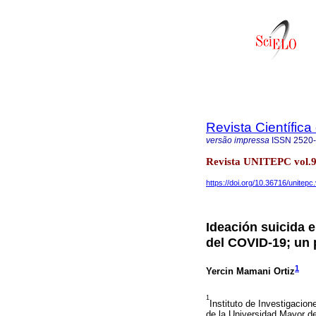
Revista Científi
versão impressa
ISSN
2520
Revista UNITEPC vol.9
https://doi.org/10.36716/unitepc
Ideación suicida 
del COVID-19; un 
1
Yercin Mamani Ortiz
1
Instituto de Investigacio
de la Universidad Mayor 