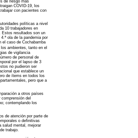
res de riesgo más
ntraigan COVID-19, los
trabajar con pacientes con
toridades políticas a nivel
da 10 trabajadores en
. Estos resultados son un
y 4.ª ola de la pandemia por
 en el caso de Cochabamba
 los ambientes, tanto en el
ias de vigilancia
número de personal de
poral por el lapso de 3
stos no pudieron ser
acional que establece un
ero de ítems en todos los
partamentales, pero que a
mparación a otros países
r comprensión del
ano; contemplando los
s de atención por parte de
mporales o definitivas
a salud mental, mejorar
de trabajo.