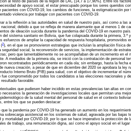
ción al resto de países de la región de LAC (14,7 a 17,90%). Entre los facto
 necesidad de apoyo social, el estar preocupado porque los seres queridos co
de pacientes con COVID-19, los cambios de funciones, la estigmatización por 
ntado violencia por trabajar con pacientes con COVID-19.
r a la reflexión a las autoridades en salud de nuestro país, así como a las au
 nacional; debido a que se refleja de manera alarmante que al menos 1 de ca
entos de ideación suicida durante la pandemia del COVID-19 en nuestro país
ión del sistema sanitario en Bolivia, que fue colapsada durante la primera, 3.ª 
s esfuerzos de ampliar la capacidad de respuesta hospitalaria, promovidos
2
 (
), en el que se promovieron estrategias que incluían la ampliación física de
 seguridad social; la reconversión de servicios, la implementación de estrateg
 otras; pero que lamentablemente no se acompañaban de un incremento en el 
. A mediados de la primera ola, se inició con la contratación de personal tem
ron recontratados periódicamente en cada ola; sin embargo, hasta la fecha e
e nueva creación, a pesar de que en diciembre del 2020 se aprobara la ley n
oducto Interno Bruto (PIB) para salud, con el objetivo de incrementar el núm
fue comprometido por todos los candidatos a las elecciones nacionales y de
 resultado favorable.
ntextuales que pudiesen haber incidido en estas prevalencias tan altas en co
o necesarios la generación de investigaciones locales que permitan una mejo
pidemiológico de la salud mental del personal de salud en el contexto bolivi
os, entre los que se pueden destacar:
 que la pandemia por COVID-19 ha generado un aumento en los requerimiento
na sobrecarga asistencial en los sistemas de salud, agravada por las bajas te
d y mortalidad por COVID-19; por lo que se hace imperativo la protección de l
les de trabajo, una remuneración digna, así como el apoyo social en el lugar 