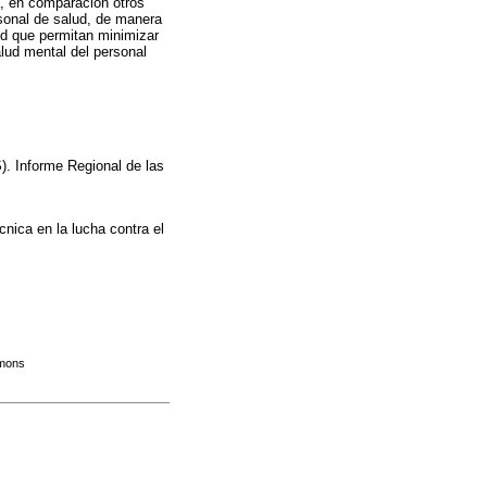
a, en comparación otros
rsonal de salud, de manera
ud que permitan minimizar
lud mental del personal
 Informe Regional de las
ica en la lucha contra el
mmons