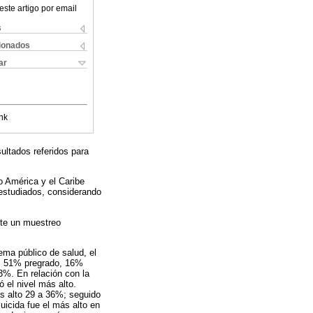
este artigo por email
s
cionados
ar
nk
ultados referidos para
no América y el Caribe
 estudiados, considerando
nte un muestreo
ema público de salud, el
o, 51% pregrado, 16%
 3%. En relación con la
 el nivel más alto.
ás alto 29 a 36%; seguido
uicida fue el más alto en