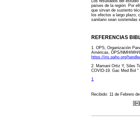
Los resultados del estudio
países de la región. Por e
que sirvan de sustento téc
los efectos a largo plazo
sanitario sean sostenidas 
REFERENCIAS BIB
1. OPS, Organización Pan
Américas, OPS/NMH/MH/COV
https://iris.paho.org/hand
2. Mamani Ortiz Y, Siles 
COVID-19. Gac Med Bol " 2
1
Recibido: 11 de Febrero d