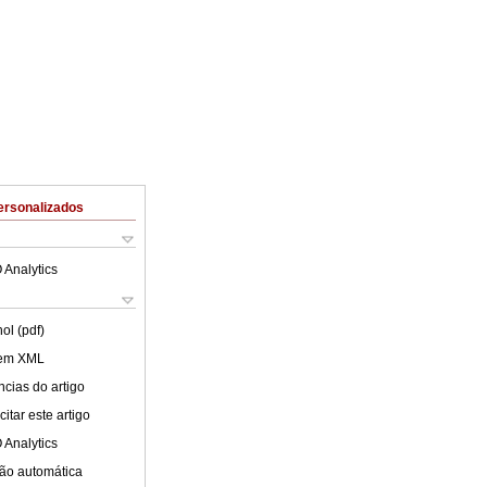
ersonalizados
 Analytics
ol (pdf)
 em XML
cias do artigo
itar este artigo
 Analytics
ão automática