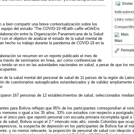
Enviar 
Indicadore
Links rela
o a bien compartir una breve contextualización sobre los
Compartilh
el equipo del estudio “The COVID-19 HEalth caRe wOrkErs
olaboración entre la Organización Panamericana de la Salud
Mais
 con el objetivo de analizar el estado de la salud mental de
Mais
han hecho su trabajo durante la pandemia de COVID-19 en la
Permali
laboración se resumen en un reporte publicado el mes de
 a través de seminarios en línea, así como conferencias de
 tenido un eco en las autoridades nacionales en salud, a pesar de que los res
ocupantes.
ción de la salud mental del personal de salud de 11 países de la región de Lati
ión de cuestionarios autoaplicados estandarizados y de validez ampliamente
o:
ticiparon 167 personas de 12 establecimientos de salud, seleccionados media
ntes para Bolivia reflejan que 95% de los participantes correspondían al sist
 menores o igual a los 35 años; 33% con estudios con respecto a postgrad
ue el único país que reportó personal con escuela primaria incompleta igual a
s de salud, Bolivia ocupó el 2.º intervalo más alto, siendo Colombia que ocupó
presivos, la sospecha de depresión en los participantes de Bolivia fue el m
nte, y no menos relevante, la proporción de personal de salud con ideación s