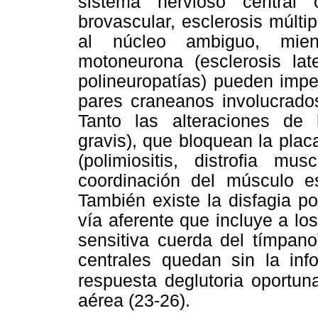
sistema nervioso central 
brovascular, esclerosis múltip
al núcleo ambiguo, mie
motoneurona (esclerosis later
polineuropatías) pueden impe
pares craneanos involucrados 
Tanto las alteraciones de 
gravis), que bloquean la pla
(polimiositis, distrofia mu
coordinación del músculo es
También existe la disfagia por
vía aferente que incluye a lo
sensitiva cuerda del tímpano
centrales quedan sin la inf
respuesta
deglutoria oportu
aérea (23-26).