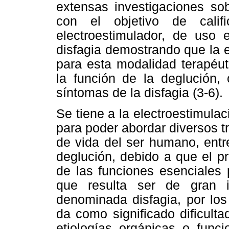
extensas investigaciones sob
con el objetivo de calif
electroestimulador, de uso e
disfagia demostrando que la e
para esta modalidad terapéuti
la función de la deglución,
síntomas de la disfagia (3-6).
Se tiene a la electroestimula
para poder abordar diversos 
de vida del ser humano, entr
deglución, debido a que el p
de las funciones esenciales 
que resulta ser de gran im
denominada disfagia, por los
da como significado dificulta
etiologías orgánicas o func