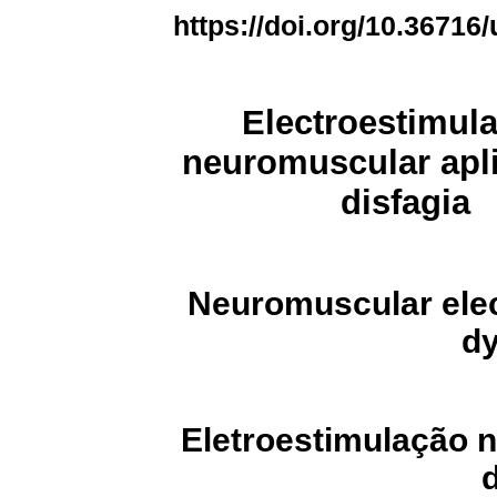
https://doi.org/10.36716/
Electroestimul
neuromuscular apl
disfagia
Neuromuscular elec
d
Eletroestimulação 
d