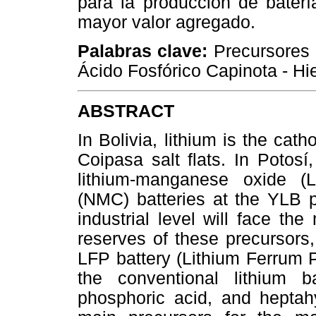
para la producción de baterí
mayor valor agregado.
Palabras clave:
Precursores 
Ácido Fosfórico Capinota - Hi
ABSTRACT
In Bolivia, lithium is the cat
Coipasa salt flats. In Potos
lithium-manganese oxide (
(NMC) batteries at the YLB p
industrial level will face th
reserves of these precursors
LFP battery (Lithium Ferrum P
the conventional lithium b
phosphoric acid, and heptahy