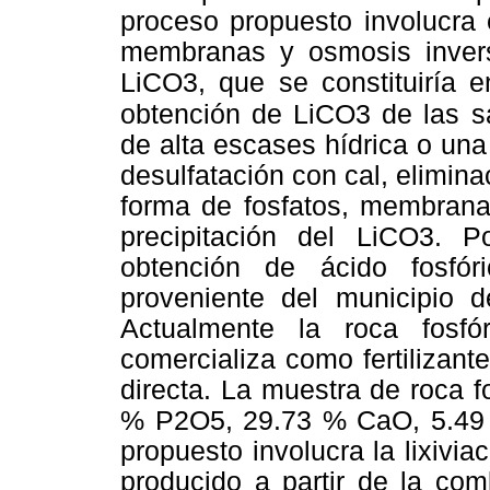
proceso propuesto involucra 
membranas y osmosis inversa
LiCO3, que se constituiría 
obtención de
LiCO3 de las s
de alta escases hídrica o una
desulfatación con cal, elimina
forma de fosfatos, membranas
precipitación del LiCO3. P
obtención de ácido fosfór
proveniente del municipio 
Actualmente la roca fosfó
comercializa como fertilizante
directa. La muestra de roca f
% P2O5, 29.73 % CaO, 5.49
propuesto involucra la lixiv
producido a partir de la com