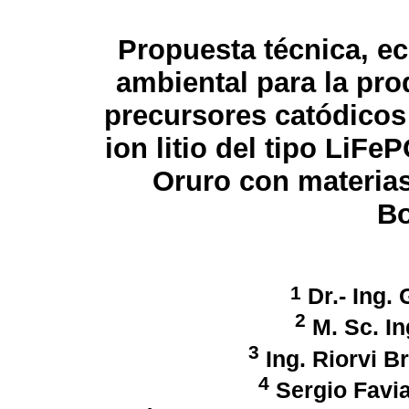
Propuesta técnica, e
ambiental para la pr
precursores catódicos
ion litio del tipo LiFe
Oruro con materia
Bo
1
Dr.- Ing.
2
M. Sc. In
3
Ing. Riorvi B
4
Sergio Favi