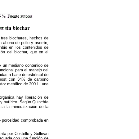
 tres biochares, hechos de
 abono de pollo y aserrín;
mbio en los contenidos de
ón del biochar, que en el
 y un mediano contenido de
uncional para el manejo del
tadas a base de
estiércol de
mpost con 34% de carbono
stor metálico de 200 L, una
orgánica hay liberación de
y butírico. Según Quinchía
ia la mineralización de la
ro porosidad comprobada en
ta por Costello y Sollivan
decuada con una función de