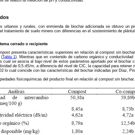
te se realizó la medición de pH y conductividad.
ados
dos urbanos y rurales, con enmienda de biochar adicionada se obtuvo un pr
el tratamiento de suelo minero con diferencias en el sostenimiento de plántul
tema cerrado o recipiente
ompost presenta características superiores en relación al compost sin biocha
 (
Tabla 1
). Mientras que en contenido de carbono orgánico y conductividad 
, lo cual se asocia al bajo nivel de estos parámetros aportado por el biochar
ividad de 0,5 dS/m, a diferencia del nivel de CIC, la capacidad para retener n
O2 lo cual coincide con las características del biochar indicadas por Díaz, Pi
piedades fisicoquímicas del producto final en relación al compost sin biochar.