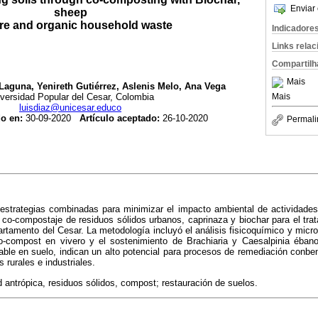
Enviar 
sheep
e and organic household waste
Indicadore
Links rela
Compartilh
Mais
Laguna, Yenireth Gutiérrez, Aslenis Melo, Ana Vega
Mais
versidad Popular del Cesar, Colombia
luisdiaz@unicesar.educo
do en:
30-09-2020
Artículo aceptado:
26-10-2020
Permali
estrategias combinadas para minimizar el impacto ambiental de actividades 
l co-compostaje de residuos sólidos urbanos, caprinaza y biochar para el tra
rtamento del Cesar. La metodología incluyó el análisis fisicoquímico y micro
o-compost en vivero y el sostenimiento de Brachiaria y Caesalpinia ébano
able en suelo, indican un alto potencial para procesos de remediación conbe
 rurales e industriales.
d antrópica, residuos sólidos, compost; restauración de suelos.