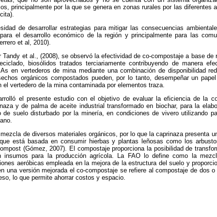
rios, principalmente por la que se genera en zonas rurales por las diferentes 
cita).
esidad de desarrollar estrategias para mitigar las consecuencias ambiental
para el desarrollo económico de la región y principalmente para las comu
rrero et al, 2010).
r Tandy et al., (2008), se observó la efectividad de co-compostaje a base de 
ciclado, biosólidos tratados terciariamente contribuyendo de manera efe
As en vertederos de mina mediante una combinación de disponibilidad red
sechos orgánicos compostados pueden, por lo tanto, desempeñar un papel 
n el vertedero de la mina contaminada por elementos traza.
rolló el presente estudio con el objetivo de evaluar la eficiencia de la 
inaza y de palma de aceite industrial transformado en biochar, para la ela
o de suelo disturbado por la minería, en condiciones de vivero utilizando 
bano.
 mezcla de diversos materiales orgánicos, por lo que la caprinaza presenta un
 que está basada en consumir hierbas y plantas leñosas como los arbustos
 compost (Gómez, 2007). El compostaje proporciona la posibilidad de transf
n insumos para la producción agrícola. La FAO lo define como la mezc
ones aeróbicas empleada en la mejora de la estructura del suelo y proporcio
y en una versión mejorada el co-compostaje se refiere al compostaje de dos 
eso, lo que permite ahorrar costos y espacio.