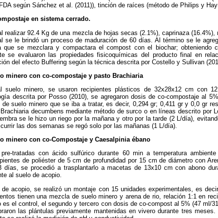
-FDA según Sánchez et al. (2011)), tinción de raíces (método de Philips y Ha
ompostaje en sistema cerrado.
l realizar 92.4 Kg de una mezcla de hojas secas (2.1%), caprinaza (16.4%),
al se le brindó un proceso de maduración de 60 días. Al término se le agre
 que se mezclara y compactara el compost con el biochar; obteniendo co
e se evaluaron las propiedades fisicoquímicas del producto final en rel
ón del efecto Buffering según la técnica descrita por Costello y Sullivan (201
lo minero con co-compostaje y pasto Brachiaria
o al suelo minero, se usaron recipientes plásticos de 32x28x12 cm con 
ogía descrita por Posso (2010), se agregaron dosis de co-compostaje al 
 de suelo minero que se iba a tratar, es decir, 0,294 gr; 0,411 gr y 0,0 gr r
 Brachiaria decumbens mediante método de surco o en líneas descrito por L
mbra se le hizo un riego por la mañana y otro por la tarde (2 L/día), evitando
scurrir las dos semanas se regó solo por las mañanas (1 L/día).
lo minero con co-Compostaje y Caesalpinia ébano
s pre-tratadas con ácido sulfúrico durante 60 min a temperatura ambien
pientes de poliéster de 5 cm de profundidad por 15 cm de diámetro con Arena
3 días, se procedió a trasplantarlo a macetas de 13x10 cm con abono dur
te al suelo de acopio.
 de acopio, se realizó un montaje con 15 unidades experimentales, es decir
ientos tienen una mezcla de suelo minero y arena de rio, relación 1:1 en rec
o es el control, el segundo y tercero
con dosis de co-compost al 5% (47 ml/31.
aron las plántulas previamente mantenidas en vivero durante tres meses. Se