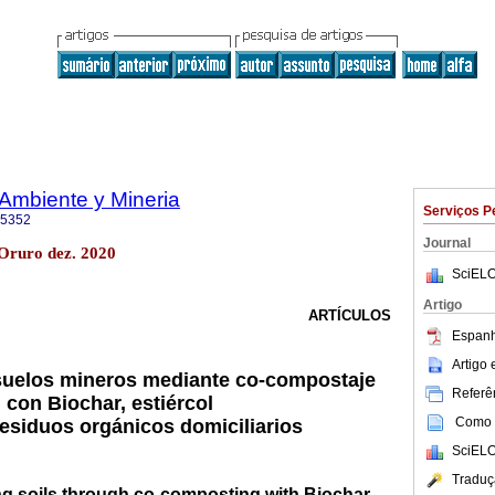
Ambiente y Mineria
Serviços P
-5352
Journal
ruro dez. 2020
SciELO
Artigo
ARTÍCULOS
Espanh
Artigo
suelos mineros mediante co-compostaje
Referên
con Biochar, estiércol
Como c
residuos orgánicos domiciliarios
SciELO
Traduç
ng soils through co-composting with Biochar,