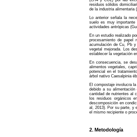
residuos sólidos domicilia
de la industria alimentaria (
Lo anterior señala la nec
suelo es muy importante 
actividades antrópicas (Gue
En un estudio realizado po
procesamiento de papel re
acumulación de Cu, Pb y 
vegetal mejorada. Los de
establecer la vegetación e
En consecuencia, se desar
alimentos vegetales, capr
potencial en el tratamient
árbol nativo Caesalpinia é
El compostaje involucra la
debido a su alimentación
cantidad de nutrientes al
los residuos orgánicos e
descomposición en condici
al, 2013). Por su parte, 
el mismo recipiente o proc
2. Metodología