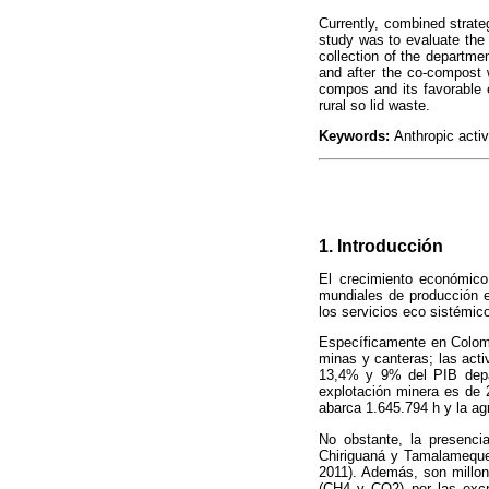
Currently, combined strate
study was to evaluate the 
collection of the departme
and after the co-compost 
compos and its favorable e
rural so lid waste.
Keywords:
Anthropic activ
1.
Introducción
El crecimiento económico 
mundiales de producción en
los servicios eco sistémic
Específicamente en Colomb
minas y canteras; las acti
13,4% y 9% del PIB depar
explotación minera es de 
abarca 1.645.794 h y la ag
No obstante, la presenci
Chiriguaná y Tamalameque,
2011). Además, son millon
(CH4 y CO2) por las excr