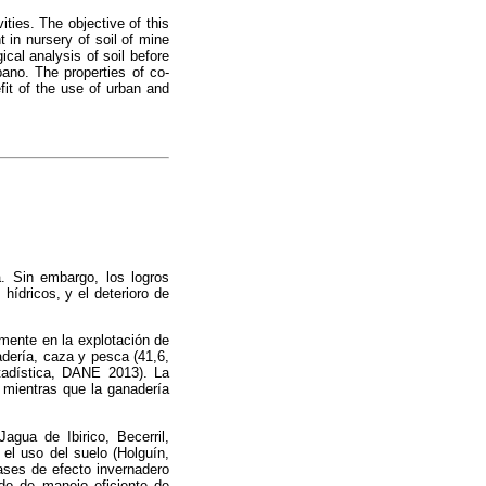
ties. The objective of this
 in nursery of soil of mine
cal analysis of soil before
ano. The properties of co-
fit of the use of urban and
a. Sin embargo, los logros
hídricos, y el deterioro de
mente en la explotación de
adería, caza y pesca (41,6,
tadística, DANE 2013). La
 mientras que la ganadería
gua de Ibirico, Becerril,
el uso del suelo (Holguín,
ases de efecto invernadero
do de manejo eficiente de