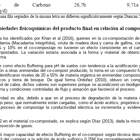
a los identificados por Khan et al (2016), quienes en la co-compostación de
mia (Macadamia integrifolia), viruta de madera dura y cama de gallina, con
% y 10% en el co-compostaje no tuvieron un efecto consistente en el ca
postados. La variación estaría asociada a la forma y material de obtenci
lma.
te como efecto Buffering para pH de suelos con tendencia a la acidificación
ión a otras enmiendas del co-compost producido, lo torna en un compuesto f
 identificaron niveles de 20 a 55% de materia orgánica en enmiendas compos
nicos y tierra de bosque. De igual forma Ordoñez (2010), obtuvo un co
rcol de cabra, dichos valores son superiores porque se acondicionó un biodige
ma y condiciones controladas de flujo y aireación que favoreció el proceso.
vidad es alta, debido a que en el proceso de degradación de la materia 
jo peso, que normalmente están cargadas, como el ácido acético, propiónico 
roceso de compostaje la conductividad eléctrica se incrementa y evidenc
 en el material co-compostado, se explica según Díaz (2013), dada la mic
absorción de gases.
ó mayor capacidad de efecto Buffering en el co-compost según técnica descri
pH del compost a la adición de ácido sulfúrico 0,25M fue razonablemente a