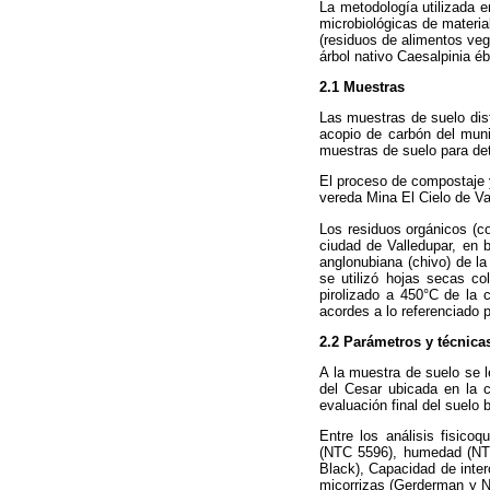
La metodología utilizada e
microbiológicas de materia
(residuos de alimentos veg
árbol nativo Caesalpinia é
2.1 Muestras
Las muestras de suelo dist
acopio de carbón del mun
muestras de suelo para de
El proceso de compostaje y
vereda Mina El Cielo de V
Los residuos orgánicos (co
ciudad de Valledupar, en b
anglonubiana (chivo) de l
se utilizó hojas secas co
pirolizado a 450°C de la 
acordes a lo referenciado 
2.2 Parámetros y técnica
A la muestra de suelo se le
del Cesar ubicada en la 
evaluación final del suelo
Entre los análisis fisico
(NTC 5596), humedad (NTC
Black), Capacidad de inter
micorrizas (Gerderman y Ni