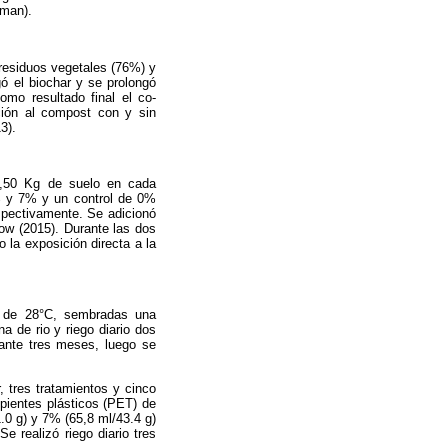
yman).
 residuos vegetales (76%) y
gó el biochar y se prolongó
mo resultado final el co-
ación al compost con y sin
3).
12,50 Kg de suelo en cada
5% y 7% y un control de 0%
espectivamente. Se adicionó
ow (2015). Durante las dos
 la exposición directa a la
te de 28°C, sembradas una
 de rio y riego diario dos
ante tres meses, luego se
, tres tratamientos y cinco
ipientes plásticos (PET) de
0 g) y 7% (65,8 ml/43.4 g)
 realizó riego diario tres