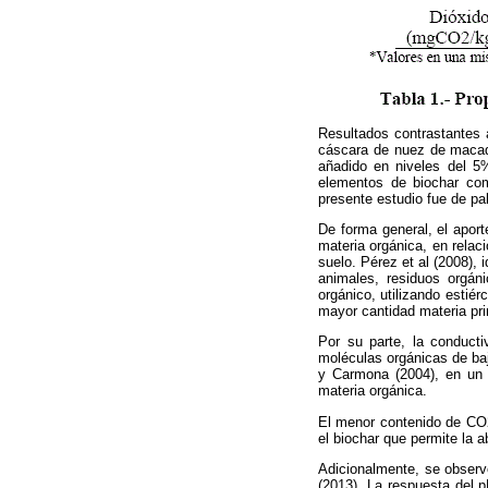
Resultados contrastantes 
cáscara de nuez de macada
añadido en niveles del 5
elementos de biochar com
presente estudio fue de pa
De forma general, el apor
materia orgánica, en relac
suelo. Pérez et al (2008),
animales, residuos orgá
orgánico, utilizando estié
mayor cantidad materia pri
Por su parte, la conducti
moléculas orgánicas de ba
y Carmona (2004), en un p
materia orgánica.
El menor contenido de CO2
el biochar que permite la 
Adicionalmente, se observ
(2013). La respuesta del 