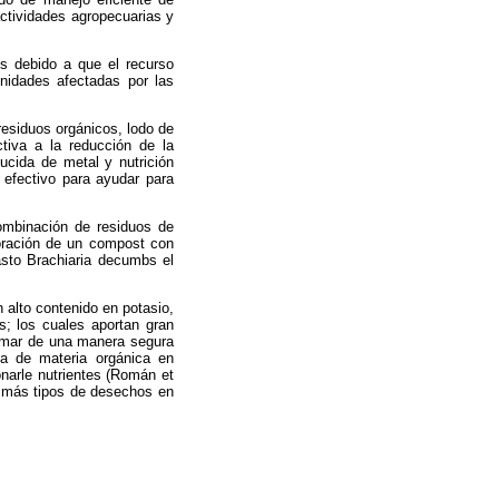
actividades agropecuarias y
es debido a que el recurso
nidades afectadas por las
residuos orgánicos, lodo de
ctiva a la reducción de la
ucida
de metal y nutrición
efectivo para ayudar para
combinación de residuos de
boración de un compost con
pasto Brachiaria decumbs el
 alto contenido en potasio,
; los cuales aportan gran
ormar de una manera segura
la de materia orgánica en
narle nutrientes (Román et
o más tipos de desechos en