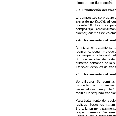
diacetato de fluoresceína 
2.3
Producción del co-c
El compostaje se preparó a
arena de rio (5.5%), al cu
durante 30 días más para
compostaje. Adicionalment
biochar, además de valoraci
2.4
Tratamiento del sue
Al iniciar el tratamient
recipiente, según metodol
con respecto a la cantidad
50 g de semillas de pasto
primeras semanas de la sie
luz solar; después de tran
2.5
Tratamiento del sue
Se utilizaron 60 semilla
profundad de 3 cm en reci
veces al día. Luego de 1
realizó un segundo trasplan
Para tratamiento del suelo
replicas. Todos los tratam
1,5 L. El primer tratamient
respectivamente. Se sembr