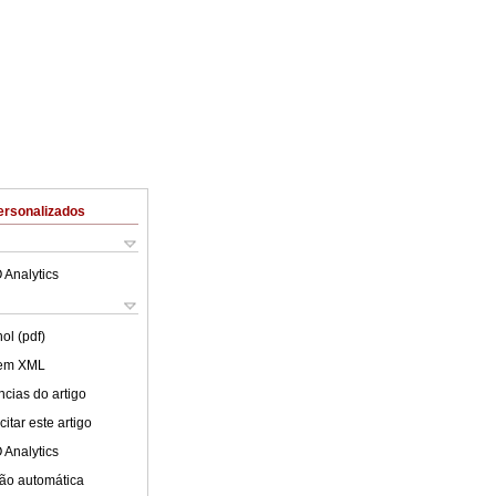
ersonalizados
 Analytics
ol (pdf)
 em XML
cias do artigo
itar este artigo
 Analytics
ão automática