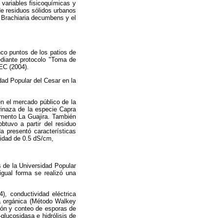
 variables fisicoquímicas y
de residuos sólidos urbanos
o Brachiaria decumbens y el
nco
puntos de los patios de
diante protocolo "Toma de
EC (2004).
dad Popular del Cesar en la
en el mercado público de la
prinaza de la especie Capra
amento La Guajira. También
btuvo a partir del residuo
a presentó características
vidad de 0.5 dS/cm,
os de la Universidad Popular
gual forma se realizó una
), conductividad eléctrica
a orgánica (Método Walkey
ción y conteo de esporas de
glucosidasa e hidrólisis de