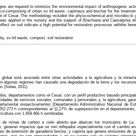
gies are required to minimize the environmental impact of anthropogenic activi
co-composting of urban so lid waste, caprinaza and biochar for the treatment
nt of Cesar. The methodology included the physicochemical and microbio lo gi
was applied in the nursery and the support of Brachiaria and Caesalpinia eb
ffect on soil indicate a high potential for restoration processes withthe bene
ity, so lid waste, compost; soil restoration
global está asociado entre otras actividades a la agricultura y la minerí
 algunas regiones han causado una degradación de la tierra y los recursos 
os (Solaw, 2011).
ia, departamentos como el Cesar, con un perfil productivo basado principal
vidades de servicios sociales, comunales y personales y; la agricultura, gan
tamental respectivamente) (Departamento Administrativo Nacional de Es
252.273 h correspondientes al 11,27% de superposición en el departamento,
ricultura con 1.459.466 h sembradas.
a de minas de carbón a cielo abierto que abarcan los municipios de La Ja
 generan impactos que se ven reflejados especialmente con el cambio en 
es de extensión de ganadería bovina, y caprina que genera emisiones de g
etas, que no son aprovechados y no se cuenta con un sistema organiza