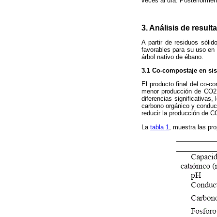
veces al día. Posteriormen
3. Análisis de result
A partir de residuos sóli
favorables para su uso en 
árbol nativo de ébano.
3.1 Co-compostaje en sis
El producto final del co-c
menor producción de CO2
diferencias significativas
carbono orgánico y conduct
reducir la producción de C
La
tabla 1
, muestra las pro