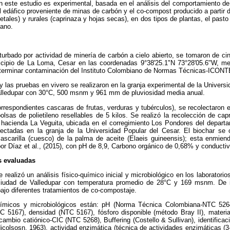
n este estudio es experimental, basada en el análisis del comportamiento de
l edáfico proveniente de minas de carbón y el co-compost producido a partir 
etales) y rurales (caprinaza y hojas secas), en dos tipos de plantas, el past
bano.
urbado por actividad de minería de carbón a cielo abierto, se tomaron de ci
icipio de La Loma, Cesar en las coordenadas 9°38'25.1"N 73°28'05.6"W, me
terminar contaminación del Instituto Colombiano de Normas Técnicas-ICONT
 las pruebas en vivero se realizaron en la granja experimental de la Universi
alledupar con 30°C, 500 msnm y 961 mm de pluviosidad media anual.
rrespondientes cascaras de frutas, verduras y tubérculos), se recolectaron 
olsas de polietileno resellables de 5 kilos. Se realizó la recolección de ca
a hacienda La Veguita, ubicada en el corregimiento Los Pondores del depart
lectadas en la granja de la Universidad Popular del Cesar. El biochar se o
cascarilla (cuesco) de la palma de aceite (Elaeis guineensis); esta enmiend
por Díaz et al., (2015), con pH de 8,9, Carbono orgánico de 0,68% y conducti
s evaluadas
 realizó un análisis físico-químico inicial y microbiológico en los laboratori
ciudad de Valledupar con temperatura promedio de 28°C y 169 msnm. De i
 bajo diferentes tratamientos de co-compostaje.
químicos y microbiológicos están: pH (Norma Técnica Colombiana-NTC 5264
 5167), densidad (NTC 5167), fósforo disponible (método Bray II), materi
cambio catiónico-CIC (NTC 5268), Buffering (Costello & Sullivan), identifica
colsosn, 1963), actividad enzimática (técnica de actividades enzimáticas (3-