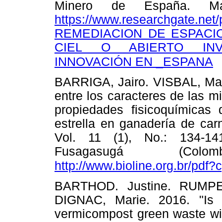
Minero de España. Mad
https://www.researchgate.n
REMEDIACION DE ESPACI
CIEL O ABIERTO INV
INNOVACIÓN EN _ESPANA
BARRIGA, Jairo. VISBAL, Mar
entre los caracteres de las m
propiedades fisicoquímicas 
estrella en ganadería de car
Vol. 11 (1), No.: 134-14
Fusagasugá (Colo
http://www.bioline.org.br/pdf
BARTHOD. Justine. RUMPEl
DIGNAC, Marie. 2016. "Is i
vermicompost green waste wit