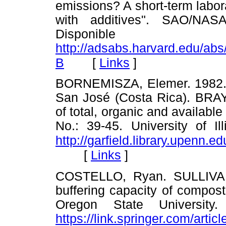
emissions? A short-term labo
with additives". SAO/NAS
Dispon
http://adsabs.harvard.edu/a
[
Links
]
B
BORNEMISZA, Elemer. 1982. I
San José (Costa Rica). BRAY
of total, organic and available
No.: 39-45. University of Ill
http://garfield.library.upenn
[
Links
]
COSTELLO, Ryan. SULLIVAN
buffering capacity of compost v
Oregon State University
https://link.springer.com/art