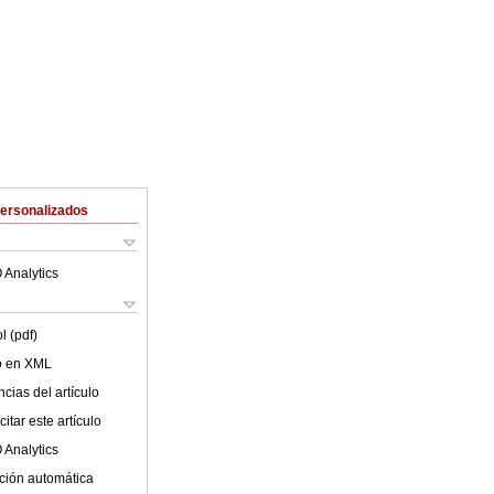
Personalizados
 Analytics
l (pdf)
lo en XML
cias del artículo
itar este artículo
 Analytics
ción automática