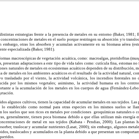
istintas estrategias frente a la presencia de metales en su entorno (Baker, 1981; 
s concentraciones de metales en el suelo porque restringen su absorción y/o transloc
Sin embargo, otras los absorben y acumulan activamente en su biomasa aérea (est
ente especializada (Baker, 1981).
formas macroscópicas de vegetación acuática, como: macroalgas, pteridofitas (musg
, presentan adaptaciones a este tipo de vida tales como: cutícula fina, estomas no 
iones naturales de metales en ecosistemas acuáticos dependen de su distribución, m
cia de metales en los ambientes acuáticos es el resultado de la actividad natural, co
vo trasladado por el viento, la actividad volcánica, los incendios forestales no
cida por los mismos vegetales; asimismo, la actividad humana en los centros
rtante a la acumulación de los metales en los cuerpos de agua (Fernández-Lebor
getación.
uidos algunos cultivos, tienen la capacidad de acumular metales en sus tejidos. Las 
 lo establecido como normal para otras especies en los mismos suelos se ll
n los suelos que son ricos en metales por condiciones geoquímicas naturales o 
as, generalmente, tienen poca biomasa debido a que ellas utilizan más energía 
concentraciones de metal en sus tejidos (Kabata - Pendias, 2000). Las plantas
bsorber, traslocar y acumular nutrientes (Lasat, 2000); sin embargo, algunos metal
rbidos, traslocados y acumulados en la planta debido a que presentan un comportam
queridos.