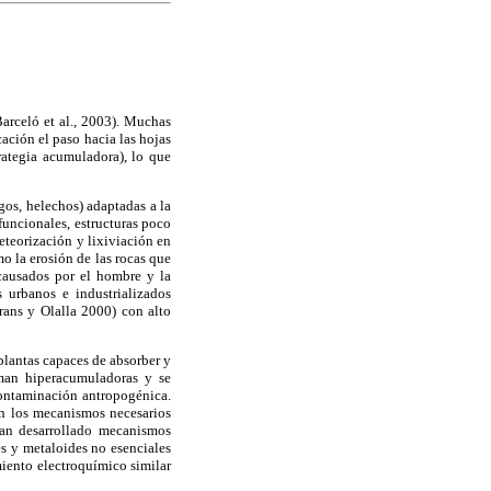
Barceló et al., 2003). Muchas
ación el paso hacia las hojas
rategia acumuladora), lo que
os, helechos) adaptadas a la
funcionales, estructuras poco
eteorización y lixiviación en
mo la erosión de las rocas que
 causados por el hombre y la
 urbanos e industrializados
ans y Olalla 2000) con alto
plantas capaces de absorber y
aman hiperacumuladoras y se
contaminación antropogénica.
en los mecanismos necesarios
 han desarrollado mecanismos
es y metaloides no esenciales
iento electroquímico similar