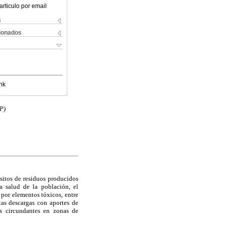
articulo por email
s
cionados
nk
P)
sitos de residuos producidos
a salud de la población, el
 por elementos tóxicos, entre
tas descargas con aportes de
es circundantes en zonas de