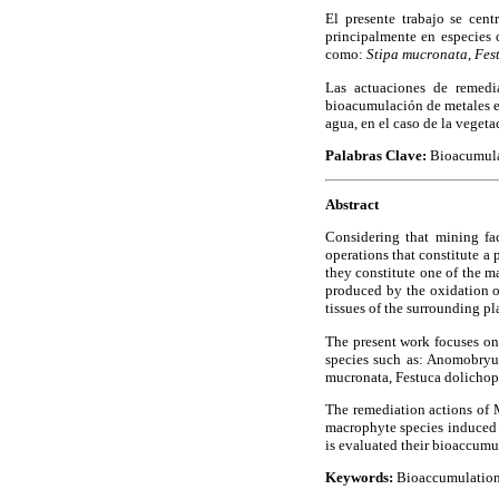
El presente trabajo se cent
principalmente en especies
como:
Stipa mucronata
,
Fes
Las actuaciones de remedi
bioacumulación de metales en
agua, en el caso de la vegeta
Palabras Clave:
Bioacumula
Abstract
Considering that mining fac
operations that constitute a
they constitute one of the m
produced by the oxidation of
tissues of the surrounding pl
The present work focuses on
species such as: Anomobryum
mucronata, Festuca dolichoph
The remediation actions of M
macrophyte species induced b
is evaluated their bioaccumula
Keywords:
Bioaccumulation