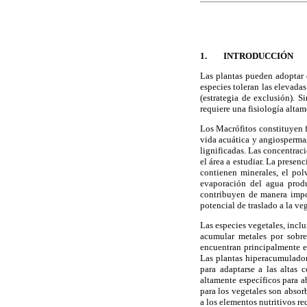
1. INTRODUCCIÓN
Las plantas pueden adoptar d
especies toleran las elevada
(estrategia de exclusión). 
requiere una fisiología altam
Los Macrófitos constituyen 
vida acuática y angiospermas
lignificadas. Las concentrac
el área a estudiar. La presen
contienen minerales, el pol
evaporación del agua produ
contribuyen de manera impo
potencial de traslado a la ve
Las especies vegetales, incl
acumular metales por sobre
encuentran principalmente e
Las plantas hiperacumulador
para adaptarse a las altas 
altamente específicos para a
para los vegetales son abso
a los elementos nutritivos re