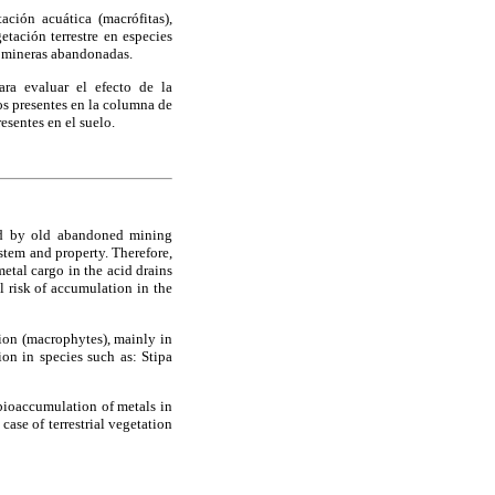
ación acuática (macrófitas),
getación terrestre en especies
es mineras abandonadas.
ra evaluar el efecto de la
os presentes en la columna de
esentes en el suelo.
uced by old abandoned mining
stem and property. Therefore,
etal cargo in the acid drains
l risk of accumulation in the
ion (macrophytes), mainly in
on in species such as: Stipa
 bioaccumulation of metals in
ase of terrestrial vegetation