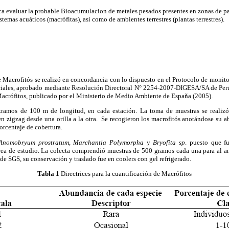
sca evaluar la probable Bioacumulacion de metales pesados presentes en zonas de pa
temas acuáticos (macrófitas), así como de ambientes terrestres (plantas terrestres).
e Macrofitós se realizó en concordancia con lo dispuesto en el Protocolo de monitor
ficiales, aprobado mediante Resolución Directoral N° 2254-2007-DIGESA/SA de Perú
Macrófitos, publicado por el Ministerio de Medio Ambiente de España (2005).
ramos de 100 m de longitud, en cada estación. La toma de muestras se realizó a
 en zigzag desde una orilla a la otra. Se recogieron los macrofitós anotándose su
porcentaje de cobertura.
Anomobryum prostratum
,
Marchantia Polymorpha
y
Bryofita sp
. puesto que f
área de estudio. La colecta comprendió muestras de 500 gramos cada una para al a
de SGS, su conservación y traslado fue en coolers con gel refrigerado.
Tabla 1
Directrices para la cuantificación de Macrófitos