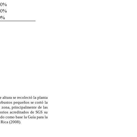
altura se recolectó la planta
arbustos pequeños se cortó la
a zona, principalmente de las
torios acreditados de SGS su
ndo como base la Guía para la
 Rica (2008).