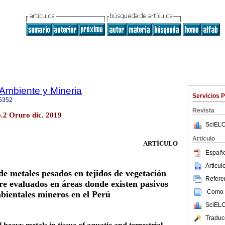
Ambiente y Mineria
Servicios 
5352
Revista
2 Oruro dic. 2019
SciELO
Articulo
ARTÍCULO
Españo
Articu
e metales pesados en tejidos de vegetación
Referen
tre evaluados en áreas donde existen pasivos
Como c
bientales mineros en el Perú
SciELO
Traduc