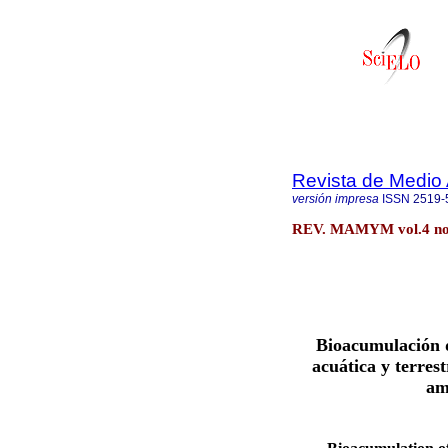
Revista de Medio 
versión impresa
ISSN
2519-
REV. MAMYM vol.4 no.
Bioacumulación d
acuática y terres
am