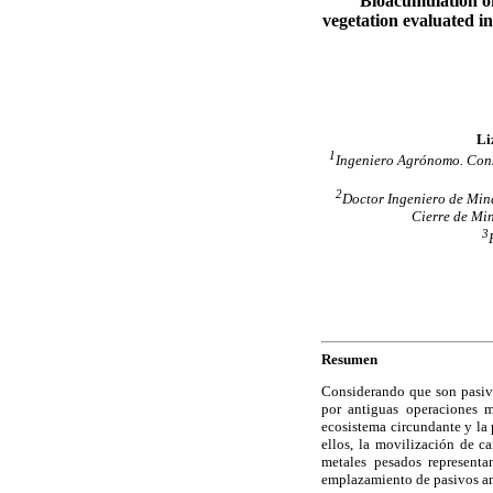
Bioacumulation of 
vegetation evaluated in
Li
1
Ingeniero Agrónomo. Cons
2
Doctor Ingeniero de Mina
Cierre de Mi
3
Resumen
Considerando que son pasivo
por antiguas operaciones m
ecosistema circundante y la 
ellos, la movilización de c
metales pesados representa
emplazamiento de pasivos am