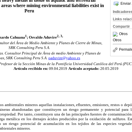
heavy metals in tissue of aquatic and terrestrial
Enviar 
 areas where mining environmental liabilities exist in
Peru
Indicadore
Links rela
Compartir
Otros
1
2, 3,
zardo Cahuana
; Osvaldo Aduvire
Otros
ultor del Área de Medio Ambiente y Planes de Cierre de Minas,
SRK Consulting Peru S.A.
Permali
s. Consultor Principal de Área de medio Ambiente y Planes de
nas, SRK Consulting Peru S.A.
oaduvire@yahoo.es
Profesor de la Sección Minas de la Pontificia Universidad Católica del Perú (PUC
Artículo recibido en:
09.04.2019
Artículo aceptado:
20.05.2019
s ambientales mineros aquellas instalaciones, efluentes, emisiones, restos o depó
ineras abandonadas que constituyen un riesgo permanente y potencial para l
propiedad. Por tanto, constituyen una de las principales fuentes de contaminación
arga metálica en los drenajes ácidos producidos por la oxidación de sulfuros. Es
n un riesgo potencial de acumulación en los tejidos de las especies vegetal
bientales mineros.