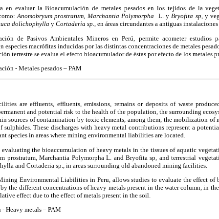
ra en evaluar la Bioacumulación de metales pesados en los tejidos de la veget
 como:
Anomobryum prostratum
,
Marchantia Polymorpha
L. y
Bryofita sp
, y ve
tuca dolichophylla
y
Cortaderia sp
., en áreas circundantes a antiguas instalacion
ación de Pasivos Ambientales Mineros en Perú, permite acometer estudios pa
 especies macrófitas inducidas por las distintas concentraciones de metales pesad
ción terrestre se evalua el efecto bioacumulador de éstas por efecto de los metales pr
ción - Metales pesados – PAM
ilities are effluents, effluents, emissions, remains or deposits of waste prod
 permanent and potential risk to the health of the population, the surrounding ecosy
ain sources of contamination by toxic elements, among them, the mobilization of m
 sulphides. These discharges with heavy metal contributions represent a potentia
ant species in areas where mining environmental liabilities are located.
 evaluating the bioaccumulation of heavy metals in the tissues of aquatic vegetat
 prostratum, Marchantia Polymorpha L. and Bryofita sp, and terrestrial vegetati
ylla and Cortaderia sp., in areas surrounding old abandoned mining facilities.
ining Environmental Liabilities in Peru, allows studies to evaluate the effect of
y the different concentrations of heavy metals present in the water column, in the c
tive effect due to the effect of metals present in the soil.
 - Heavy metals – PAM