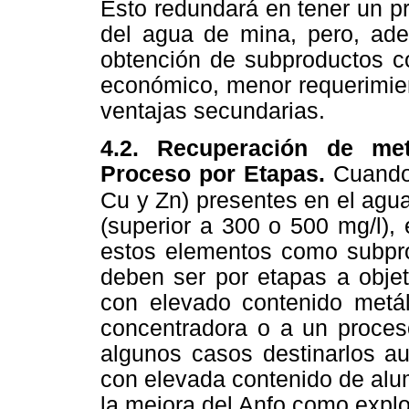
Esto redundará en tener un p
del agua de mina, pero, ad
obtención de subproductos c
económico, menor requerimien
ventajas secundarias.
4.2. Recuperación de me
Proceso por Etapas.
Cuando
Cu y Zn) presentes en el agu
(superior a 300 o 500 mg/l), 
estos elementos como subpro
deben ser por etapas a obje
con elevado contenido metál
concentradora o a un proceso
algunos casos destinarlos a
con elevada contenido de alu
la mejora del Anfo como explo