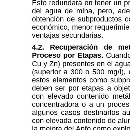
Esto redundará en tener un p
del agua de mina, pero, ad
obtención de subproductos c
económico, menor requerimien
ventajas secundarias.
4.2. Recuperación de me
Proceso por Etapas.
Cuando
Cu y Zn) presentes en el agu
(superior a 300 o 500 mg/l), 
estos elementos como subpro
deben ser por etapas a obje
con elevado contenido metál
concentradora o a un proceso
algunos casos destinarlos a
con elevada contenido de alu
la mejora del Anfo como explo