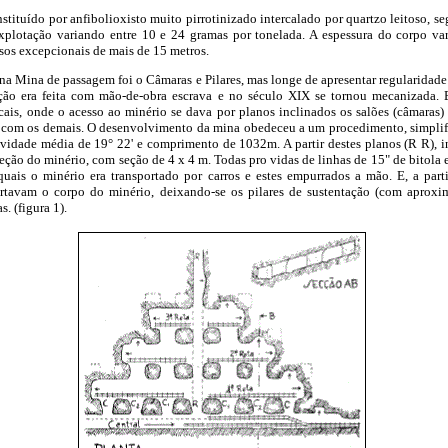
tituído por anfibolioxisto muito pirrotinizado intercalado por quartzo leitoso, seg
xplotação variando entre 10 e 24 gramas por tonelada. A espessura do corpo va
asos excepcionais de mais de 15 metros.
na Mina de passagem foi o Câmaras e Pilares, mas longe de apresentar regularidad
ação era feita com mão-de-obra escrava e no século XIX se tornou mecanizada.
ais, onde o acesso ao minério se dava por planos inclinados os salões (câmaras) 
 com os demais. O desenvolvimento da mina obedeceu a um procedimento, simplif
ividade média de 19° 22' e comprimento de 1032m. A partir destes planos (R R), in
ção do minério, com seção de 4 x 4 m. Todas pro vidas de linhas de 15" de bitola 
uais o minério era transportado por carros e estes empurrados a mão. E, a parti
ortavam o corpo do minério, deixando-se os pilares de sustentação (com aprox
. (figura 1).