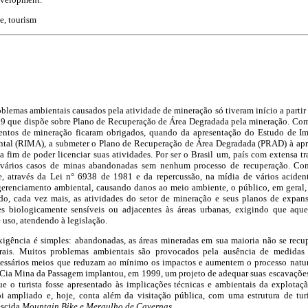
e, tourism
blemas ambientais causados pela atividade de mineração só tiveram início a parti
89 que dispõe sobre Plano de Recuperação de Área Degradada pela mineração. Com
entos de mineração ficaram obrigados, quando da apresentação do Estudo de I
ntal (RIMA), a submeter o Plano de Recuperação de Área Degradada (PRAD) à apr
 fim de poder licenciar suas atividades. Por ser o Brasil um, país com extensa tr
o vários casos de minas abandonadas sem nenhum processo de recuperação. Co
 através da Lei n° 6938 de 1981 e da repercussão, na mídia de vários acide
gerenciamento ambiental, causando danos ao meio ambiente, o público, em geral,
do, cada vez mais, as atividades do setor de mineração e seus planos de expan
s biologicamente sensíveis ou adjacentes às áreas urbanas, exigindo que aque
 uso, atendendo à legislação.
 exigência é simples: abandonadas, as áreas mineradas em sua maioria não se re
urais. Muitos problemas ambientais são provocados pela ausência de medidas 
cessários meios que reduzam ao mínimo os impactos e aumentem o processo natura
a Cia Mina da Passagem implantou, em 1999, um projeto de adequar suas escavações
ue o turista fosse apresentado às implicações técnicas e ambientais da explota
oi ampliado e, hoje, conta além da visitação pública, com uma estrutura de tur
escida
Mountain Bike e Mergulho de Cavernas