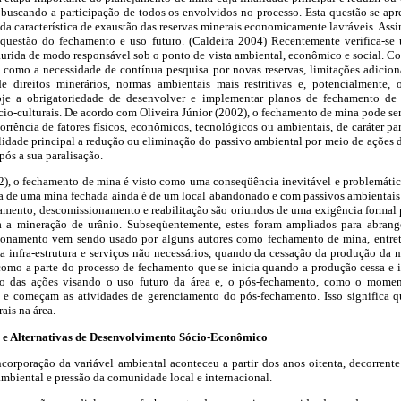
 buscando a participação de todos os envolvidos no processo. Esta questão se apr
 da característica de exaustão das reservas minerais economicamente lavráveis. Assi
 a questão do fechamento e uso futuro. (Caldeira 2004) Recentemente verifica-s
rida de modo responsável sob o ponto de vista ambiental, econômico e social. Co
, como a necessidade de contínua pesquisa por novas reservas, limitações adiciona
e direitos minerários, normas ambientais mais restritivas e, potencialmente,
oje a obrigatoriedade de desenvolver e implementar planos de fechamento de 
io-culturais. De acordo com Oliveira Júnior (2002), o fechamento de mina pode se
rrência de fatores físicos, econômicos, tecnológicos ou ambientais, de caráter pa
lidade principal a redução ou eliminação do passivo ambiental por
meio de ações d
pós a sua paralisação.
), o fechamento de mina é visto como uma conseqüência inevitável e problemática
a de uma mina fechada ainda é de um local abandonado e com passivos ambientai
amento, descomissionamento e reabilitação são oriundos de uma exigência formal p
a a mineração de urânio. Subseqüentemente, estes foram ampliados para abrang
ionamento vem sendo usado por alguns autores como fechamento de mina, entreta
da infra-estrutura e serviços não necessários, quando da cessação da produção da
mo a parte do processo de fechamento que se inicia quando a produção cessa e i
to das ações visando o uso futuro da área e, o pós-fechamento, como o mome
e começam as atividades de gerenciamento do pós-fechamento. Isso significa 
ais na área.
o e Alternativas de Desenvolvimento Sócio-Econômico
ncorporação da variável ambiental aconteceu a partir dos anos oitenta, decorrent
 ambiental e pressão da comunidade local e internacional.