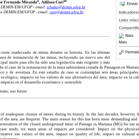
sé Fernando Miranda
*,
Adilson Curi
**
Enviar 
o DEMIN/EM/UFOP - email:
tchako@demin.ufop.br
 do DEMIN/EM/UFOP - email:
curi@demin.ufop.br
Indicadore
Links rela
Compartilh
Mais
Mais
 cierre inadecuado de minas durante su historia. En las últimas
Permali
asos de restauración de las minas, incluyendo un nuevo uso del
ncipal razón para ello ha sido una legislación más exigente y más
ribe el caso de la restauración de la mina subterránea cerrada de Passagem en Mari
rico y de aventura. En este estudio de caso se contemplan seis áreas principale
 ecológico; impacto en los valores de uso alternativos del área; impacto en la ca
; impacto en el desarrollo económico y sostenible.
rismo, uso futuro
 of inadequate closure of mines during its history. In the last decades, however, th
of the area, are frequent. The main reason for this has been more demanding and m
f restoration of the closed underground mine of Passage in Mariana (MG) for use as 
 case study, six main areas of impacts are considered: Impact on the physical
rnative use values of the area; impact on quality of life; impact on cultural 
evelopment.