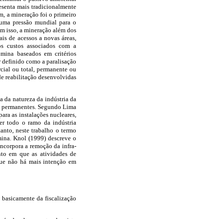
esenta mais tradicionalmente
m, a mineração foi o primeiro
e uma pressão mundial para o
m isso, a mineração além dos
is de acessos a novas áreas,
 os custos associados com a
mina baseados em critérios
r definido como a paralisação
rcial ou total, permanente ou
e reabilitação desenvolvidas
 da natureza da indústria da
s permanentes. Segundo Lima
ara as instalações nucleares,
er todo o ramo da indústria
nto, neste trabalho o termo
 mina. Knol (1999) descreve o
ncorpora a remoção da infra-
nto em que as atividades de
que não há mais intenção em
e basicamente da fiscalização