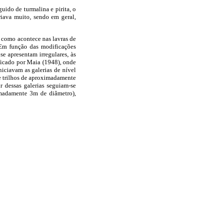
uido de turmalina e pirita, o
riava muito, sendo em geral,
e como acontece nas lavras de
 Em função das modificações
se apresentam irregulares, às
icado por Maia (1948), onde
iciavam as galerias de nível
e trilhos de aproximadamente
r dessas galerias seguiam-se
imadamente 3m de diâmetro),