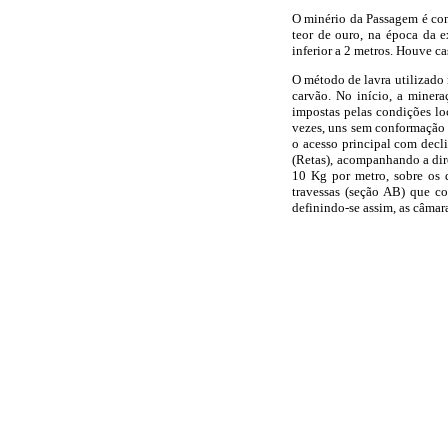
O minério da Passagem é cons
teor de ouro, na época da e
inferior a 2 metros. Houve c
O método de lavra utilizado 
carvão. No início, a miner
impostas pelas condições loc
vezes, uns sem conformação
o acesso principal com decl
(Retas),
acompanhando a dire
10 Kg por metro, sobre os q
travessas (seção AB) que c
definindo-se assim, as câmaras