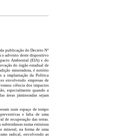
r da publicação do Decreto N°
 o advento deste dispositivo
mpacto Ambiental (EIA) e do
ovação do órgão estadual de
adição mineradora, é notório
m a implantação da Política
ntes envolvendo empresas de
 tomou ciência dos impactos
são, especialmente quando a
las áreas jámineradas sejam
cuperam num
espaço de tempo
preventivas e falta de uma
l de recuperação das terras.
 subterrâneas numa estrutura
ção mineral, na forma de uma
ismo radical, envolvendo as