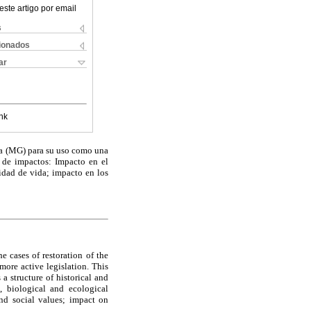
este artigo por email
s
cionados
ar
nk
ana (MG) para su uso como una
s de impactos: Impacto en el
lidad de vida; impacto en los
e cases of restoration of the
ore active legislation. This
a structure of historical and
, biological and ecological
and social values; impact on