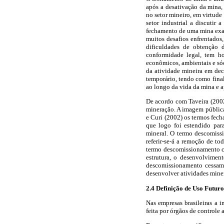
após a desativação da mina,
no setor mineiro, em virtude
setor industrial a discutir
fechamento de uma mina exau
muitos desafios enfrentados
dificuldades de obtenção d
conformidade legal, tem h
econômicos, ambientais e sóc
da atividade mineira em deco
temporário, tendo como fina
ao longo da vida da mina e a
De acordo com Taveira (2002
mineração. A imagem públic
e Curi (2002) os termos fech
que logo foi estendido par
mineral. O termo descomiss
referir-se-á a remoção de to
termo descomissionamento co
estrutura, o desenvolvimen
descomissionamento cessam 
desenvolver atividades miner
2.4 Definição de Uso Futur
Nas empresas brasileiras a i
feita por órgãos de controle