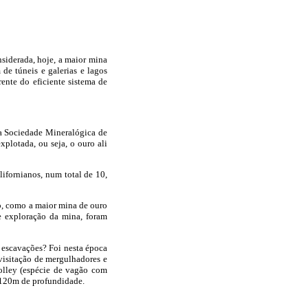
siderada, hoje, a maior mina
de túneis e galerias e lagos
rente do eficiente sistema de
a Sociedade Mineralógica de
plotada, ou seja, o ouro ali
ifornianos, num total de 10,
o, como a maior mina de ouro
e exploração da mina, foram
 escavações? Foi nesta época
 visitação de mergulhadores e
olley (espécie de vagão com
e 120m de profundidade.