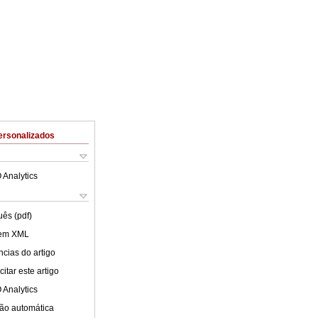
ersonalizados
 Analytics
uês (pdf)
 em XML
cias do artigo
itar este artigo
 Analytics
ão automática