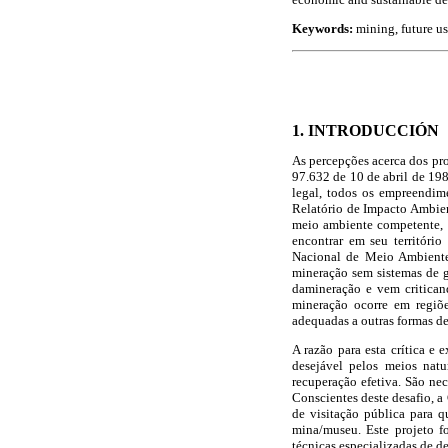
Keywords:
mining, future us
1. INTRODUCCIÓN
As percepções acerca dos pro
97.632 de 10 de abril de 19
legal, todos os empreendim
Relatório de Impacto Ambie
meio ambiente competente, a
encontrar em seu territóri
Nacional de Meio Ambiente,
mineração sem sistemas de 
damineração e vem critican
mineração ocorre em regiõe
adequadas a outras formas de
A razão para esta crítica e
desejável pelos meios nat
recuperação efetiva. São ne
Conscientes deste desafio, 
de visitação pública para q
mina/museu. Este projeto f
técnicas especializadas de d