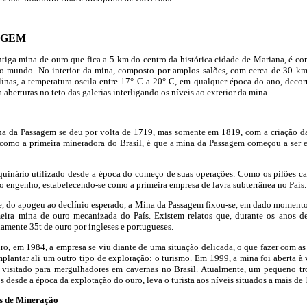
SAGEM
iga mina de ouro que fica a 5 km do centro da histórica cidade de Mariana, é con
do mundo. No interior da mina, composto por amplos salões, com cerca de 30 km 
linas, a temperatura oscila entre 17° C a 20° C, em qualquer época do ano, decor
a aberturas no teto das galerias interligando os níveis ao exterior da mina.
na da Passagem se deu por volta de 1719, mas somente em 1819, com a criação d
como a primeira mineradora do Brasil, é que a mina da Passagem começou a ser ex
quinário utilizado desde a época do começo de suas operações. Como os pilões cal
 engenho, estabelecendo-se como a primeira empresa de lavra subterrânea no País.
e, do apogeu ao declínio esperado, a Mina da Passagem fixou-se, em dado moment
ira mina de ouro mecanizada do País. Existem relatos que, durante os anos d
amente 35t de ouro por ingleses e portugueses.
ro, em 1984, a empresa se viu diante de uma situação delicada, o que fazer com as
mplantar ali um outro tipo de exploração: o turismo. Em 1999, a mina foi aberta à
 visitado para mergulhadores em cavernas no Brasil. Atualmente, um pequeno tr
s desde a época da explotação do ouro, leva o turista aos níveis situados a mais d
es de Mineração