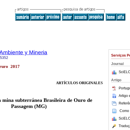
Ambiente y Mineria
Serviços P
-5352
Journal
uro 2017
SciELO
Artigo
ARTÍCULOS ORIGINALES
Portug
Artigo
a mina subterránea Brasileira de Ouro de
Referên
Passagem (MG)
Como c
SciELO
Traduç