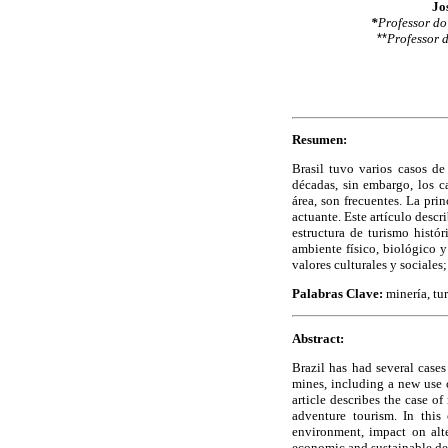
Jo
*
Professor d
**
Professor
Resumen:
Brasil tuvo varios casos de
décadas, sin embargo, los c
área, son frecuentes. La pri
actuante. Este artículo desc
estructura de turismo histó
ambiente físico, biológico y
valores culturales y sociales
Palabras Clave:
minería, tu
Abstract:
Brazil has had several cases
mines, including a new use 
article describes the case o
adventure tourism. In this
environment, impact on alte
economic and sustainable d