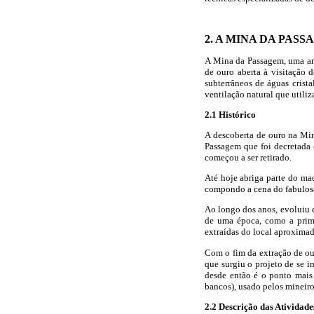
2. A MINA DA PAS
A Mina da Passagem, uma ant
de ouro aberta à visitação 
subterrâneos de águas crista
ventilação natural que utiliz
2.1 Histórico
A descoberta de ouro na Mi
Passagem que foi decretada 
começou a ser retirado.
Até hoje abriga parte do ma
compondo a cena do fabuloso
Ao longo dos anos, evoluiu 
de uma época, como a prime
extraídas do local aproximad
Com o fim da extração de ou
que surgiu o projeto de se i
desde então é o ponto mais
bancos), usado pelos mineiro
2.2 Descrição das Atividad