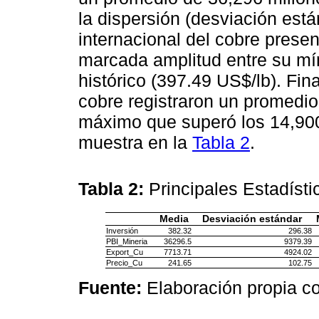
la dispersión (desviación está
internacional del cobre prese
marcada amplitud entre su mí
histórico (397.49 US$/lb). Fi
cobre registraron un promedio
máximo que superó los 14,900
muestra en la
Tabla 2
.
Tabla 2:
Principales Estadíst
Media
Desviación estándar
Inversión
382.32
296.38
PBI_Mineria
36296.5
9379.39
Export_Cu
7713.71
4924.02
Precio_Cu
241.65
102.75
Fuente:
Elaboración propia 