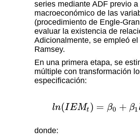
series mediante ADF previo a l
macroeconómico de las variab
(procedimiento de Engle-Gran
evaluar la existencia de relaci
Adicionalmente, se empleó el
Ramsey.
En una primera etapa, se esti
múltiple con transformación lo
especificación:
(
)
=
+
l
n
I
E
M
β
β
0
1
t
donde: