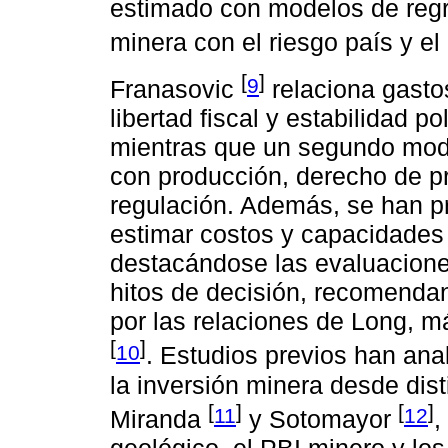
estimado con modelos de regre
minera con el riesgo país y e
[
]
9
Franasovic
relaciona gastos
libertad fiscal y estabilidad 
mientras que un segundo mode
con producción, derecho de pr
regulación. Además, se han p
estimar costos y capacidades 
destacándose las evaluacione
hitos de decisión, recomendan
por las relaciones de Long, m
[
]
10
. Estudios previos han ana
la inversión minera desde dist
[
]
[
]
11
12
Miranda
y Sotomayor
,