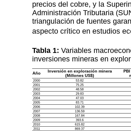
precios del cobre, y la Super
Administración Tributaria (SU
triangulación de fuentes garan
aspecto crítico en estudios 
Tabla 1:
Variables macroeconó
inversiones mineras en explo
Inversión en exploración minera
PBI
Año
(Millones US$)
2000
53.82
2001
75.25
2002
48.58
2003
29.83
2004
47.03
2005
83.71
2006
102.39
2007
136.59
2008
167.84
2009
393.6
2010
615.82
2011
869.37