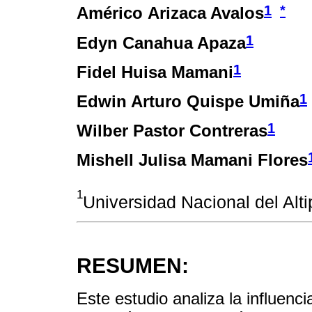
1
*
Américo Arizaca Avalos
1
Edyn Canahua Apaza
1
Fidel Huisa Mamani
1
Edwin Arturo Quispe Umiña
1
Wilber Pastor Contreras
Mishell Julisa Mamani Flores
1
Universidad Nacional del Alti
RESUMEN:
Este estudio analiza la influen