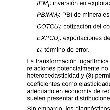
IEM
: inversión en explor
t
PBIMM
: PBI de minerales
t
COTCU
: cotización del c
t
EXPCU
: exportaciones d
t
ε
: término de error.
t
La transformación logarítmica s
relaciones potencialmente no li
heterocedasticidad y (3) permit
coeficientes como elasticida
adecuado en economía de recu
suelen presentar distribucione
Sin embargo, los diagnósticos