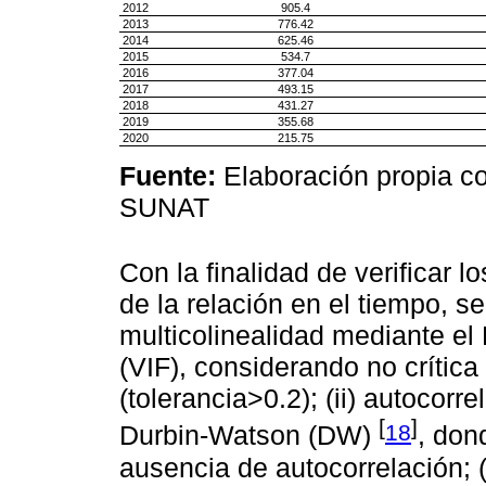
2012
905.4
2013
776.42
2014
625.46
2015
534.7
2016
377.04
2017
493.15
2018
431.27
2019
355.68
2020
215.75
Fuente:
Elaboración propia 
SUNAT
Con la finalidad de verificar l
de la relación en el tiempo, se
multicolinealidad mediante el 
(VIF), considerando no crítica
(tolerancia>0.2); (ii) autocorr
[
]
18
Durbin-Watson (DW)
, don
ausencia de autocorrelación; (