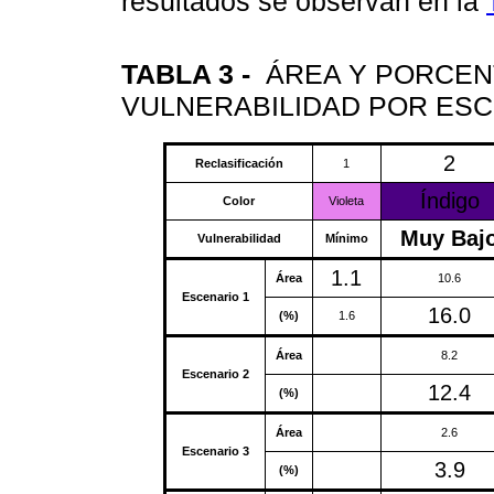
resultados se observan en la
TABLA 3 -
ÁREA Y PORCEN
VULNERABILIDAD POR ES
2
Reclasificación
1
Índigo
Color
Violeta
Muy Baj
Vulnerabilidad
Mínimo
1.1
Área
10.6
Escenario 1
16.0
(%)
1.6
Área
8.2
Escenario 2
12.4
(%)
Área
2.6
Escenario 3
3.9
(%)