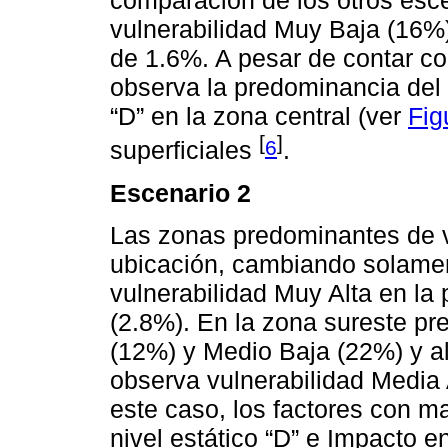
comparación de los otros esc
vulnerabilidad Muy Baja (16%
de 1.6%. A pesar de contar c
observa la predominancia del f
“D” en la zona central (ver
Fig
[
]
6
superficiales
.
Escenario 2
Las zonas predominantes de v
ubicación, cambiando solamen
vulnerabilidad Muy Alta en la
(2.8%). En la zona sureste pr
(12%) y Medio Baja (22%) y al
observa vulnerabilidad Media A
este caso, los factores con ma
nivel estático “D” e Impacto e