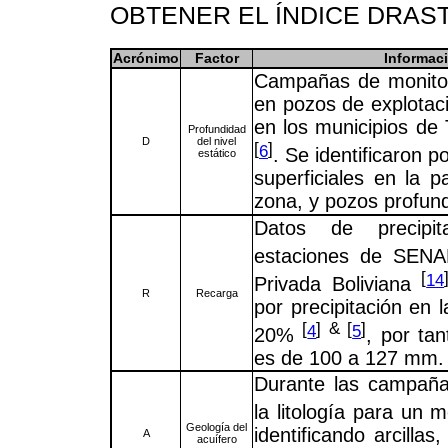
OBTENER EL ÍNDICE DRAS
Acrónimo
Factor
Informaci
Campañas de monitor
en pozos de explotac
en los municipios de 
Profundidad
D
del nivel
[
]
6
. Se identificaron p
estático
superficiales en la p
zona, y pozos profund
Datos de precipit
estaciones de SE
[
14
Privada Boliviana
R
Recarga
por precipitación en 
[
] & [
]
4
5
20%
, por ta
es de 100 a 127 mm.
Durante las campaña
la litología para un 
Geología del
identificando arcillas
A
acuífero