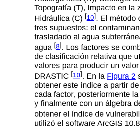
Topografía (T), Impacto en la
[
]
10
Hidráulica (C)
. El método 
tres supuestos: el contaminant
trasladado al agua subterránea
[
]
8
agua
. Los factores se co
de clasificación relativa que 
valores para producir un valo
[
]
10
DRASTIC
. En la
Figura 2
s
obtener este índice a partir de
cada factor, posteriormente l
y finalmente con un álgebra d
obtener el índice de vulnerabi
utilizó el software ArcGIS 10.8