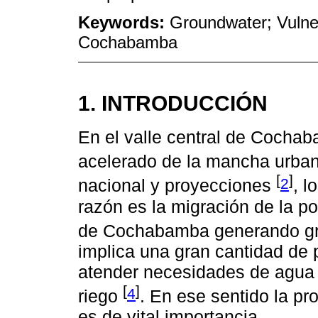
Keywords:
Groundwater; Vulner
Cochabamba
1. INTRODUCCIÓN
En el valle central de Cocha
acelerado de la mancha urba
[
]
2
nacional y proyecciones
, l
razón es la migración de la po
de Cochabamba generando gra
implica una gran cantidad de 
atender necesidades de agua 
[
]
4
riego
. En ese sentido la pr
es de vital importancia.