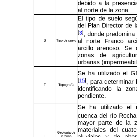
debido a la presenci
al norte de la zona.
El tipo de suelo seg
del Plan Director de 
[
]
3
, donde predomina 
al norte Franco arc
S
Tipo de suelo
arcillo arenoso. Se 
zonas de agricultu
urbanas (impermeabil
Se ha utilizado el
[
]
15
, para determinar 
T
Topografía
identificando la z
pendiente.
Se ha utilizado el
cuenca del río Roch
mayor parte de la 
materiales del cuat
Geología de
aluviales y de aban
I
la zona