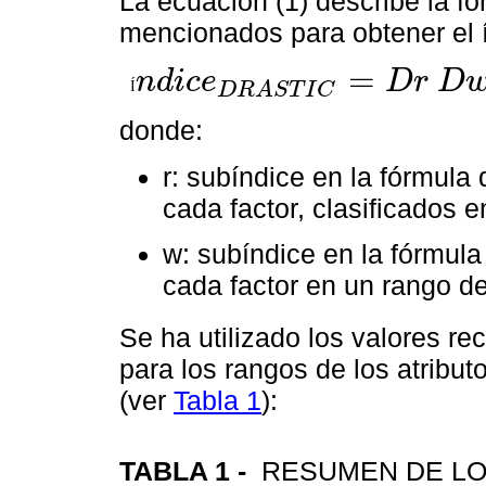
La ecuación (1) describe la f
mencionados para obtener el
=
n
d
i
c
e
D
r
D
Í
Í
n
d
i
c
e
D
R
A
S
T
I
C
=
D
r
D
w
+
R
r
R
w
+
A
r
A
w
+
S
r
S
w
+
D
R
A
S
T
I
C
donde:
r: subíndice en la fórmula 
cada factor, clasificados e
w: subíndice en la fórmul
cada factor en un rango de
Se ha utilizado los valores r
para los rangos de los atribut
(ver
Tabla 1
):
TABLA 1 -
RESUMEN DE LO