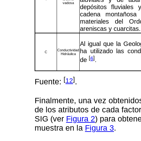
vadosa
depósitos fluviales
cadena montañosa 
materiales del Ordo
areniscas y cuarcitas.
Al igual que la Geolo
ha utilizado las cond
Conductividad
C
Hidráulica
[
]
6
de
.
[
]
12
Fuente:
.
Finalmente, una vez obtenidos 
de los atributos de cada facto
SIG (ver
Figura 2
) para obten
muestra en la
Figura 3
.