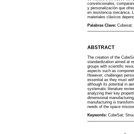
convencionales, comparando
y personalización que ofre
en resistencia mecánica. La
materiales clásicos depend
Palabras Clave:
Cubesat; 
ABSTRACT
The creation of the CubeSa
standardization aimed at re
groups with scientific res
aspects such as component
However, challenges persis
essential as they must wit
although its potential in a
systematic literature revi
analyzing their key propert
dimensional manufacturing,
manufacturing is transform
needs of the space missio
Keywords:
CubeSat; Struc