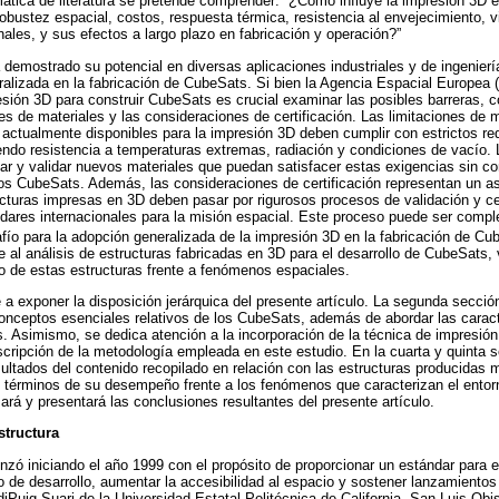
mática de literatura se pretende comprender: “¿Cómo influye la impresión 3D e
bustez espacial, costos, respuesta térmica, resistencia al envejecimiento, v
ales, y sus efectos a largo plazo en fabricación y operación?”
demostrado su potencial en diversas aplicaciones industriales y de ingenierí
alizada en la fabricación de CubeSats. Si bien la Agencia Espacial Europea 
resión 3D para construir CubeSats es crucial examinar las posibles barreras, 
es de materiales y las consideraciones de certificación. Las limitaciones de m
 actualmente disponibles para la impresión 3D deben cumplir con estrictos r
yendo resistencia a temperaturas extremas, radiación y condiciones de vacío. 
lar y validar nuevos materiales que puedan satisfacer estas exigencias sin c
 los CubeSats. Además, las consideraciones de certificación representan un a
ucturas impresas en 3D deben pasar por rigurosos procesos de validación y cer
dares internacionales para la misión espacial. Este proceso puede ser compl
fío para la adopción generalizada de la impresión 3D en la fabricación de C
ye al análisis de estructuras fabricadas en 3D para el desarrollo de CubeSats,
 de estas estructuras frente a fenómenos espaciales.
 a exponer la disposición jerárquica del presente artículo. La segunda secció
onceptos esenciales relativos de los CubeSats, además de abordar las caracte
. Asimismo, se dedica atención a la incorporación de la técnica de impresión 
scripción de la metodología empleada en este estudio. En la cuarta y quinta 
esultados del contenido recopilado en relación con las estructuras producidas
 términos de su desempeño frente a los fenómenos que caracterizan el entorno
ará y presentará las conclusiones resultantes del presente artículo.
structura
ó iniciando el año 1999 con el propósito de proporcionar un estándar para el
 de desarrollo, aumentar la accesibilidad al espacio y sostener lanzamiento
diPuig-Suari de la Universidad Estatal Politécnica de California, San Luis Ob