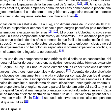
[
10
]
[
11
]
de Sistemas Espaciales de la Universidad de Stanford
,
. A inicios de l
estos satélites, donde empresas como Planet Labs comenzaron a proporciona
ógicos mediante el uso de estos. Los gobiernos y agencias espaciales establ
[
12
]
anzamiento de pequeños satélites con diversos fines
.
rización de un satélite de 0.1 a 1 kg, con dimensiones de un cubo de 10 x 
eSat es proporcionar acceso al espacio para cargas pequeñas para monitorea
[
3
]
[
10
]
transmitidos a estaciones terrenas
,
. El programa CubeSat no solo se en
iene un fuerte componente educativo y de desarrollo. Está diseñado para per
s en un periodo de dos años o menos, lo que facilita la participación de est
strucción y lanzamiento de estos picosatélites. Este enfoque inclusivo no sol
 de experimentar con tecnologías espaciales y obtener experiencia práctica,
[
14
]
en el campo de la ingeniería aeroespacial
.
at es uno de los componentes más críticos del diseño de un nanosatélite, de
deran el factor de peso, resistencia, rigidez, conductividad térmica, expansi
]
. Según CalPoly, un CubeSat debe cumplir con las especificaciones definida
[
17
]
ánicos, eléctricos, operacionales y de prueba
. Además de estar diseñado 
y choques del lanzamiento y la órbita y debe ser compatible con los diferent
t también involucra la incorporación de varios subsistemas esenciales. Estos 
ipales del satélite; el subsistema de comunicaciones, encargado de transmitir y
e proporciona la energía necesaria para el funcionamiento del satélite; y el s
ura que el CubeSat mantenga la orientación correcta durante su misión. Cad
e de manera eficiente dentro de la estructura del CubeSat para garantizar s
tivos de misión. En la
Tabla 1
se puede observar los principales componentes
[
18
]
al que se utiliza
.
stria Espacial