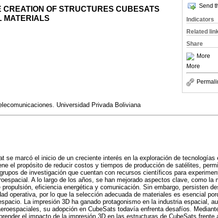
Send th
HE CREATION OF STRUCTURES CUBESATS
L MATERIALS
Indicators
Related lin
Share
More
More
Permali
Telecomunicaciones. Universidad Privada Boliviana
t se marcó el inicio de un creciente interés en la exploración de tecnologías
ene el propósito de reducir costos y tiempos de producción de satélites, permi
grupos de investigación que cuentan con recursos científicos para experimen
aeroespacial. A lo largo de los años, se han mejorado aspectos clave, como la 
ropulsión, eficiencia energética y comunicación. Sin embargo, persisten de
dad operativa, por lo que la selección adecuada de materiales es esencial por
spacio. La impresión 3D ha ganado protagonismo en la industria espacial, a
aeroespaciales, su adopción en CubeSats todavía enfrenta desafíos. Mediante
prender el impacto de la impresión 3D en las estructuras de CubeSats frente 