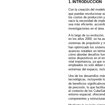
1. INTRODUCCIÓN
Con la creación del modelo
que puedan revolucionar a
los costos de producción y 
nace la necesidad de imple
sea más eficiente, accesib
investigaciones en el área
A lo largo de su evolució
en los años 2000, se ha a
sistemas de propulsión y m
han optimizado los sistem
avances notables en términ
cómo abordar desafíos fund
estos dispositivos en el 
vital importancia, ya que 
empleados no solo deben se
extremas del espacio, incl
Uno de los desarrollos más
tecnológicas, incluyendo l
de beneficios significativo
de precisión, lo que facil
el contexto de los CubeSats
entorno espacial, ofrecien
componentes y estructuras