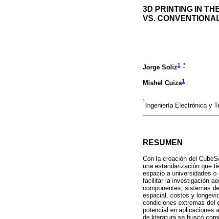
3D PRINTING IN T
VS. CONVENTIONA
1
*
Jorge Soliz
1
Mishel Cuiza
1
Ingeniería Electrónica y 
RESUMEN
Con la creación del CubeSa
una estandarización que ti
espacio a universidades o 
facilitar la investigación 
componentes, sistemas de p
espacial, costos y longevi
condiciones extremas del e
potencial en aplicaciones 
de literatura se buscó com