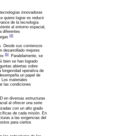
 tecnologías innovadoras
se quiere lograr es reducir
avance de la tecnología
tente al entorno espacial,
a diferentes
[
4
]
largas
.
tos. Desde sus comienzos
n desarrollado mejores
[
5
]
res
. Paralelamente, se
Si bien se han logrado
guntas abiertas sobre
a longevidad operativa de
s desempeña un papel de
. Los materiales
ar las condiciones
D en diversas estructuras
ial al ofrecer una serie
izadas con un alto grado
ecíficas de cada misión. En
cturas a las exigencias del
ostos para ciertos