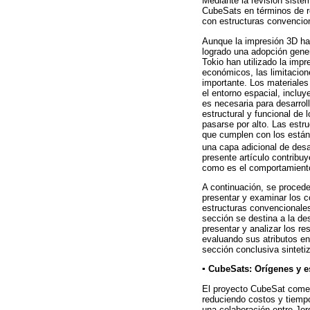
Mediante la revisión siste
CubeSats en términos de ro
con estructuras convencion
Aunque la impresión 3D ha 
logrado una adopción gener
Tokio han utilizado la imp
económicos, las limitacion
importante. Los materiales
el entorno espacial, inclu
es necesaria para desarrol
estructural y funcional de
pasarse por alto. Las estr
que cumplen con los están
una capa adicional de desa
presente artículo contribu
como es el comportamiento
A continuación, se procede
presentar y examinar los c
estructuras convencionales
sección se destina a la de
presentar y analizar los r
evaluando sus atributos en
sección conclusiva sintetiz
▪ CubeSats: Orígenes y e
El proyecto CubeSat comenz
reduciendo costos y tiempo
una colaboración entre Jor