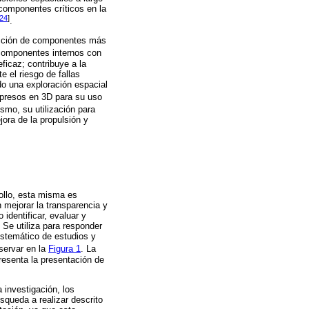
 componentes críticos en la
24
]
.
roducción de componentes más
e componentes internos con
ficaz; contribuye a la
 el riesgo de fallas
do una exploración espacial
mpresos en 3D para su uso
ismo, su utilización para
jora de la propulsión y
rollo, esta misma es
mejorar la transparencia y
identificar, evaluar y
 Se utiliza para responder
istemático de estudios y
servar en la
Figura 1
. La
presenta la presentación de
 investigación, los
úsqueda a realizar descrito