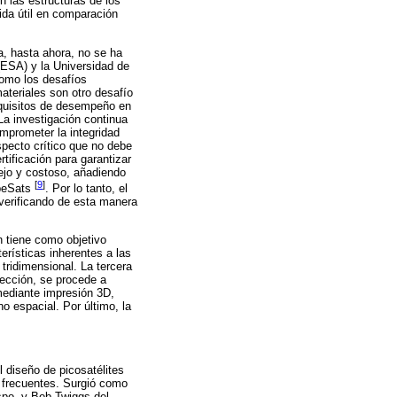
n las estructuras de los
ida útil en comparación
a, hasta ahora, no se ha
(ESA) y la Universidad de
como los desafíos
ateriales son otro desafío
equisitos de desempeño en
La investigación continua
omprometer la integridad
specto crítico que no debe
tificación para garantizar
ejo y costoso, añadiendo
[
9
]
ubeSats
. Por lo tanto, el
 verificando de esta manera
n tiene como objetivo
rísticas inherentes a las
tridimensional. La tercera
sección, se procede a
 mediante impresión 3D,
 espacial. Por último, la
 diseño de picosatélites
s frecuentes. Surgió como
ispo, y Bob Twiggs del