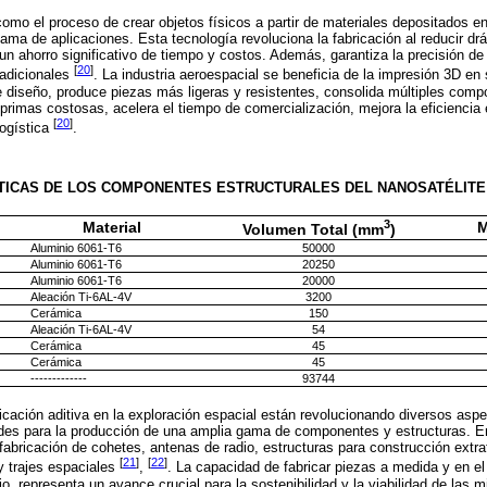
como el proceso de crear objetos físicos a partir de materiales depositados
gama de aplicaciones. Esta tecnología revoluciona la fabricación al reducir d
 un ahorro significativo de tiempo y costos. Además, garantiza la precisión de
[
20
]
radicionales
. La industria aeroespacial se beneficia de la impresión 3D en
o de diseño, produce piezas más ligeras y resistentes, consolida múltiples co
 primas costosas, acelera el tiempo de comercialización, mejora la eficiencia
[
20
]
logística
.
TICAS DE LOS COMPONENTES ESTRUCTURALES DEL NANOSATÉLIT
3
Material
M
Volumen Total (mm
)
Aluminio 6061-T6
50000
Aluminio 6061-T6
20250
Aluminio 6061-T6
20000
Aleación Ti-6AL-4V
3200
Cerámica
150
Aleación Ti-6AL-4V
54
Cerámica
45
Cerámica
45
-------------
93744
icación aditiva en la exploración espacial están revolucionando diversos aspec
ades para la producción de una amplia gama de componentes y estructuras. En
abricación de cohetes, antenas de radio, estructuras para construcción extrat
[
21
]
[
22
]
y trajes espaciales
,
. La capacidad de fabricar piezas a medida y en el
, representa un avance crucial para la sostenibilidad y la viabilidad de las m