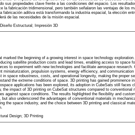
 sus propiedades clave frente a las condiciones del espacio. Los resultados 
ce la fabricación tridimensional, pero también señalaron las ventajas de los 
 fabricación aditiva está transformando la industria espacial, la elección ent
erá de las necesidades de la misión espacial.
Diseño Estructural; Impresión 3D
t marked the beginning of a growing interest in space technology exploration
ducing satellite production costs and lead times, enabling access to space for
ources to experiment with new technologies and facilitate aerospace research.
 miniaturization, propulsion systems, energy efficiency, and communication
t in space robustness, costs, and operational longevity, making the proper sel
hstand the extreme conditions of space. 3D printing has gained prominence in
erospace applications has been explored, its adoption in CubeSats still faces 
ew, the impact of 3D printing on CubeSat structures compared to conventional 
ies against space conditions. The results highlighted the flexibility and custom
 but also underscored the advantages of conventional materials in mechanical
ing the space industry, and the choice between 3D printing and classical mate
n.
tural Design; 3D Printing