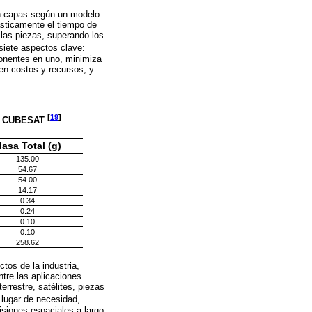
 en capas según un modelo
rásticamente el tiempo de
 las piezas, superando los
 siete aspectos clave:
mponentes en uno, minimiza
 en costos y recursos, y
[
19
]
E CUBESAT
asa Total (g)
135.00
54.67
54.00
14.17
0.34
0.24
0.10
0.10
258.62
tos de la industria,
tre las aplicaciones
errestre, satélites, piezas
 lugar de necesidad,
isiones espaciales a largo