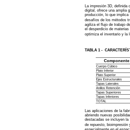
La impresión 3D, definida 
digital, ofrece una amplia 
producción, lo que implica
desafíos de los métodos t
agiliza el flujo de trabaj
el desperdicio de materias
optimiza el inventario y la 
TABLA 1 -
CARACTERÍS
Componente
Cuerpo Cúbico
Plato Inferior
Plato Superior
Ejes Estructurales
Tapas Laterales
Anillos Retención
Tapas Superiores
Tapas Inferiores
TOTAL
Las aplicaciones de la fabr
abriendo nuevas posibilid
destacadas se incluyen la f
de repuesto, bioimpresión 
especialmente en el espacio