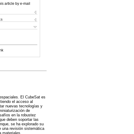
is article by e-mail
ks
nk
 espaciales. El CubeSat es
tiendo el acceso al
tar nuevas tecnologías y
miniaturización de
safíos en la robustez
que deben soportar las
unque, se ha explorado su
 una revisión sistemática
a materiales