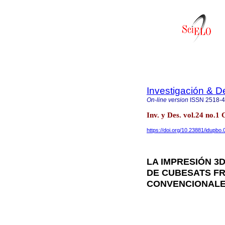
Investigación & De
On-line version
ISSN
2518-
Inv. y Des. vol.24 no
https://doi.org/10.23881/idupbo.
LA IMPRESIÓN 3
DE CUBESATS FR
CONVENCIONAL