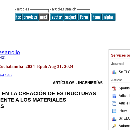
sarrollo
Services 
4431
Journal
.1 Cochabamba 2024 Epub Aug 31, 2024
SciELO
024.1-10i
Article
ARTÍCULOS - INGENIERÍAS
Spanis
D EN LA CREACIÓN DE ESTRUCTURAS
Article
ENTE A LOS MATERIALES
Article
ES
How to 
SciELO
Automat