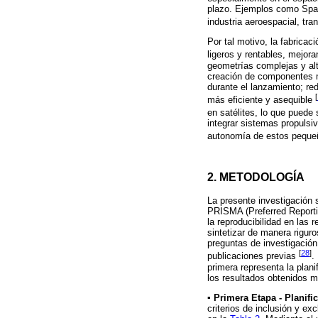
plazo. Ejemplos como Space
industria aeroespacial, tr
Por tal motivo, la fabricac
ligeros y rentables, mejora
geometrías complejas y alt
creación de componentes má
durante el lanzamiento; re
[
más eficiente y asequible
en satélites, lo que puede
integrar sistemas propulsi
autonomía de estos peque
2. METODOLOGÍA
La presente investigación 
PRISMA (Preferred Reporti
la reproducibilidad en las 
sintetizar de manera riguro
preguntas de investigación
[
28
]
publicaciones previas
.
primera representa la plani
los resultados obtenidos m
▪ Primera Etapa - Planific
criterios de inclusión y ex