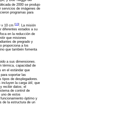
a década de 2000 se produjo
r servicios de imágenes de
ecieron programas para
[
13
]
10 x 10 cm
. La misión
r diferentes estados a su
foca en la reducción de
mitir que misiones
udiantes de pregrado y
o proporciona a los
 sino que también fomenta
bido a sus dimensiones.
ón térmica, capacidad de
s en el estándar que
para soportar las
es tipos de desplegadores.
incluyen la carga útil, que
 recibir datos; el
istema de control de
a uno de estos
u funcionamiento óptimo y
 de la estructura de un