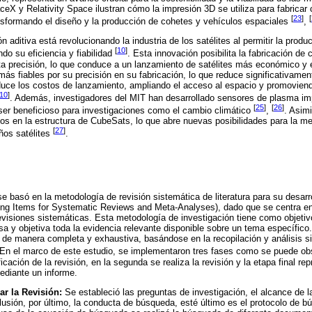
X y Relativity Space ilustran cómo la impresión 3D se utiliza para fabricar
[
23
]
[
ansformando el diseño y la producción de cohetes y vehículos espaciales
,
ión aditiva está revolucionando la industria de los satélites al permitir la p
[
10
]
ndo su eficiencia y fiabilidad
. Esta innovación posibilita la fabricación d
a precisión, lo que conduce a un lanzamiento de satélites más económico y e
s fiables por su precisión en su fabricación, lo que reduce significativamente
duce los costos de lanzamiento, ampliando el acceso al espacio y promovien
10
]
. Además, investigadores del MIT han desarrollado sensores de plasma i
[
25
]
[
26
]
 ser beneficioso para investigaciones como el cambio climático
,
. Asim
vos en la estructura de CubeSats, lo que abre nuevas posibilidades para la me
[
27
]
ños satélites
.
se basó en la metodología de revisión sistemática de literatura para su desar
ng Items for Systematic Reviews and Meta-Analyses), dado que se centra en 
revisiones sistemáticas. Esta metodología de investigación tiene como objetivo 
sa y objetiva toda la evidencia relevante disponible sobre un tema específico.
 de manera completa y exhaustiva, basándose en la recopilación y análisis s
 En el marco de este estudio, se implementaron tres fases como se puede ob
ficación de la revisión, en la segunda se realiza la revisión y la etapa final re
ediante un informe.
ar la Revisión:
Se estableció las preguntas de investigación, el alcance de la
clusión, por último, la conducta de búsqueda, esté último es el protocolo de b