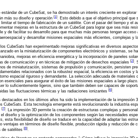
 estándar de un CubeSat, se ha demostrado un interés creciente en explorar
[
1
]
ún más su diseño y operación
. Esto debido a que el objetivo principal que 
limitar el tiempo de fabricación de un satélite. Con el pasar del tiempo y el 
mentar mejoras en la estructura de un CubeSat para lograr que sea más resis
le y de facilitar su desarrollo para que muchas más personas tengan acceso 
 aeroespacial y desarrollar misiones espaciales más eficientes, complejas y 
n, los CubeSats han experimentado mejoras significativas en diversos aspec
vanzado en la miniaturización de componentes electrónicos y sistemas, se ha
aniobra, mejoras en eficiencia energética y la incorporación de paneles sola
[
2
]
as de comunicación y en técnicas de mitigación de desechos espaciales
. 
os de miniaturización, sistemas de propulsión y comunicación, persisten pre
amentales relacionados con la robustez espacial, la eficiencia en costos y l
entorno espacial riguroso y demandante. La selección adecuada de materiale
son esenciales para asegurar el éxito de las misiones espaciales a largo plazo
r lo suficientemente ligeros, sino que también deben ser capaces de soport
[
6
]
uidas las fluctuaciones térmicas y las radiaciones ionizantes
.
 destacados en los últimos años ha sido la implementación de la impresión 3
os CubeSats. Esta tecnología emergente está revolucionando la industria espac
[
7
]
s
. La impresión 3D permite la creación de estructuras complejas y personal
ita el diseño y la optimización de los componentes según las necesidades esp
, esta flexibilidad de diseño se traduce en la capacidad de adaptar las estru
do ventajas en términos de diseño flexible, producción rápida y reducción de c
[
8
]
 de satélites
.