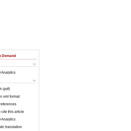
on Demand
 Analytics
h (pdf)
 in xml format
 references
cite this article
 Analytics
ic translation