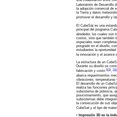
Laboratorio de Desarrollo 
la adopción comercial de 
la Tierra y datos meteorol
promover el desarrollo y l
El CubeSat es una estanda
principal del programa Cub
alrededor, los cuales son 
costos, sino que también t
espaciales sean completada
posgrado en el diseño, con
estudiantes la oportunidad
la innovación y el avance 
La estructura de un CubeS
Durante su diseño se consi
[
15
]
[
16
fabricación y costo
,
abarca requerimientos mec
vibraciones, temperaturas 
El desarrollo de un CubeSa
realiza las funciones princ
subsistema de potencia, qu
posicionamiento, que aseg
subsistemas debe integrars
la consecución de sus obje
CubeSat y el tipo de materi
▪ Impresión 3D en la Indu