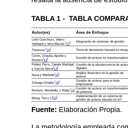
TABLA 1 -
TABLA COMPARA
Autor(es)
Área de Enfoque
León Ganchozo, Valero
Integración de sistemas de gestión
[
]
Yarlequé y Vera Macías
17
[
]
Toma de decisiones basada en riesg
Thomson
16
Cerón, Orduña, Aponte y
Gestión de activos en transformador
[
]
Romero
13
Peláez Parra, Zapata Madrigal
Gestión de la obsolescencia de activ
[
]
digitales
y García Sierra
14
Análisis financiero en la gestión de
[
]
Nava y Marbelis
15
activos
Gestión de activos para el éxito
[
]
Zuluaga Giraldo
19
empresarial
Gestión de activos en transformador
[
]
Romero, Mombello, y Ratta
21
de potencia
Implementación de un sistema de
[
]
Wang, Tan y Li
20
gestión de activos basado en IoT
Fuente:
Elaboración Propia.
La metodología empleada com