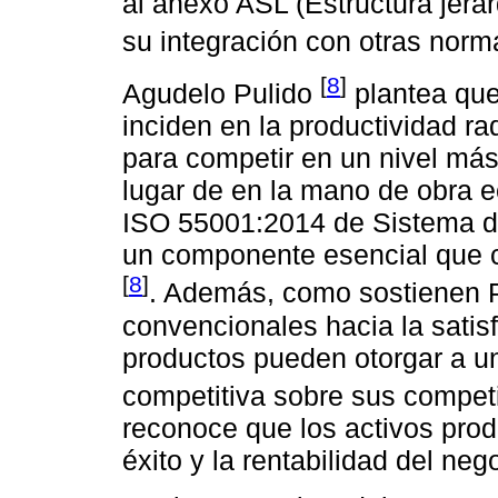
al anexo ASL (Estructura jerár
su integración con otras nor
[
8
]
Agudelo Pulido
plantea que
inciden en la productividad r
para competir en un nivel má
lugar de en la mano de obra 
ISO 55001:2014 de Sistema d
un componente esencial que 
[
8
]
. Además, como sostienen 
convencionales hacia la satisf
productos pueden otorgar a u
competitiva sobre sus compet
reconoce que los activos produ
éxito y la rentabilidad del neg