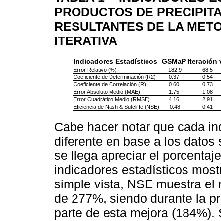
PRODUCTOS DE PRECIPITA
RESULTANTES DE LA MET
ITERATIVA
Indicadores Estadísticos
GSMaP
Iteración 
Error Relativo (%)
-182.9
68.5
Coeficiente de Determinación (R2)
0.37
0.54
Coeficiente de Correlación (R)
0.60
0.73
Error Absoluto Medio (MAE)
1.75
1.08
Error Cuadrático Medio (RMSE)
4.16
2.91
Eficiencia de Nash & Sutcliffe (NSE)
-0.48
0.41
Cabe hacer notar que cada in
diferente en base a los datos s
se llega apreciar el porcenta
indicadores estadísticos most
simple vista, NSE muestra el 
de 277%, siendo durante la pr
parte de esta mejora (184%).