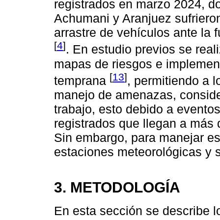
registrados en marzo 2024, d
Achumani y Aranjuez sufrieron
arrastre de vehículos ante la f
[
4
]
. En estudio previos se real
mapas de riesgos e implement
[
13
]
temprana
, permitiendo a l
manejo de amenazas, consider
trabajo, esto debido a evento
registrados que llegan a más 
Sin embargo, para manejar est
estaciones meteorológicas y s
3. METODOLOGÍA
En esta sección se describe l