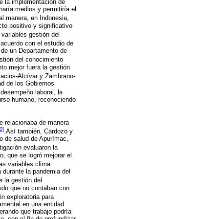
ue la implementación de
aría medios y permitiría el
al manera, en Indonesia,
to positivo y significativo
variables gestión del
 acuerdo con el estudio de
s de un Departamento de
estión del conocimiento
to mejor fuera la gestión
acios-Alcívar y Zambrano-
ad de los Gobiernos
 desempeño laboral, la
ecurso humano, reconociendo
 se relacionaba de manera
0]
.Así también, Cardozo y
ro de salud de Apurímac,
tigación evaluaron la
o, que se logró mejorar el
as variables clima
 durante la pandemia del
e la gestión del
yendo que no contaban con
ón exploratoria para
amental en una entidad
erando que trabajo podría
, con el fin de profundizar