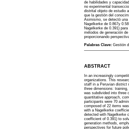
de habilidades y capacidade
no experimental transeccion
distrital objeto de estudio
que la gestión del conocim
Asimismo, se detectó una i
Nagelkerke de 0.867y 0.58
Nagelkerke de 0.391) para 
métodos de generación de c
proporcionando perspectivas
Palabras Clave:
Gestión d
ABSTRACT
In an increasingly compet
organizations. This resear
staff in a Peruvian distri
three dimensions: training
was subdivided into three 
quantitative approach, corr
participants were 70 admini
composed of 22 items was 
with a Nagelkerke coefficie
detected with Nagelkerke co
coefficient of 0.391) to s
generation methods, emphas
perspectives for future pol