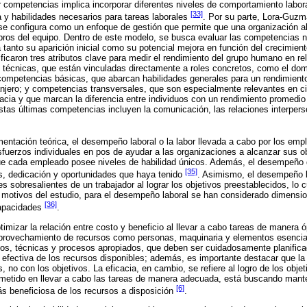
r competencias implica incorporar diferentes niveles de comportamiento labor
[33]
 y habilidades necesarios para tareas laborales
. Por su parte, Lora-Guzm
se configura como un enfoque de gestión que permite que una organización al
bros del equipo. Dentro de este modelo, se busca evaluar las competencias 
 tanto su aparición inicial como su potencial mejora en función del crecimient
ificaron tres atributos clave para medir el rendimiento del grupo humano en r
 técnicas, que están vinculadas directamente a roles concretos, como el do
competencias básicas, que abarcan habilidades generales para un rendimiento
njero; y competencias transversales, que son especialmente relevantes en ci
icacia y que marcan la diferencia entre individuos con un rendimiento promedio
tas últimas competencias incluyen la comunicación, las relaciones interpers
entación teórica, el desempeño laboral o la labor llevada a cabo por los empl
esfuerzos individuales en pos de ayudar a las organizaciones a alcanzar sus o
ue cada empleado posee niveles de habilidad únicos. Además, el desempeño 
[35]
s, dedicación y oportunidades que haya tenido
. Asimismo, el desempeño la
 sobresalientes de un trabajador al lograr los objetivos preestablecidos, lo c
 motivos del estudio, para el desempeño laboral se han considerado dimensio
[36]
capacidades
.
ptimizar la relación entre costo y beneficio al llevar a cabo tareas de manera 
provechamiento de recursos como personas, maquinaria y elementos esencial
tos, técnicas y procesos apropiados, que deben ser cuidadosamente planific
s efectiva de los recursos disponibles; además, es importante destacar que la 
 no con los objetivos. La eficacia, en cambio, se refiere al logro de los obje
metido en llevar a cabo las tareas de manera adecuada, está buscando manten
[6]
más beneficiosa de los recursos a disposición
.