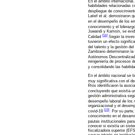
En el ámbito internacional
habilidades relacionadas c
despliegue de conocimiento
Latief et al. demostraron q
en el desempeño de los 
conocimiento y el liderazg
Juwandi y Kamsin, se evid
[16]
Calidad
.Según la inves
tuvieron un efecto signifi
del talento y la gestión d
Zambrano determinaron la i
Autónomos Descentralizad
reingeniería de procesos d
y consolidando las habilid
En el ámbito nacional se t
muy significativa con el 
Ríos identificaron la asoc
concluyendo que existía un
gestión administrativa segú
desempeño laboral de lo
organizacional y el desem
[23]
covid-19
. Por su parte,
conocimiento en el desarro
pautas institucionales par
conocer si existía un sist
fiscalizadora superior (EF
causar interés en instituc