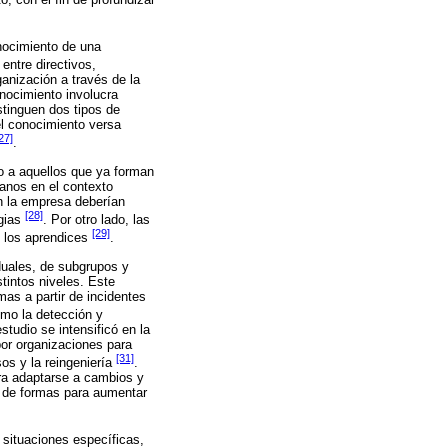
onocimiento de una
 entre directivos,
anización a través de la
onocimiento involucra
stinguen dos tipos de
el conocimiento versa
27]
.
 o a aquellos que ya forman
manos en el contexto
n la empresa deberían
[28]
egias
. Por otro lado, las
[29]
e los aprendices
.
duales, de subgrupos y
tintos niveles. Este
mas a partir de incidentes
omo la detección y
studio se intensificó en la
or organizaciones para
[31]
sos y la reingeniería
.
ara adaptarse a cambios y
a de formas para aumentar
o situaciones específicas,