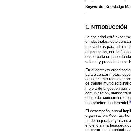
Keywords:
Knowledge Mana
1. INTRODUCCIÓN
La sociedad está experimen
e industriales; este const
innovadoras para administr
organización, con la final
desempeña un papel fundame
valores y procedimientos 
En el contexto organizaci
para alcanzar metas, esper
conocimiento requiere conco
de trabajo multidisciplina
mejora de la gestión públi
comunicación, siendo trans
el uso del conocimiento pa
[
una práctica fundamental
El desempeño laboral impli
organización. Además, tiene
fin de mejorarlas y alcanz
eficiencia y la búsqueda c
embargo, en el contexto ac