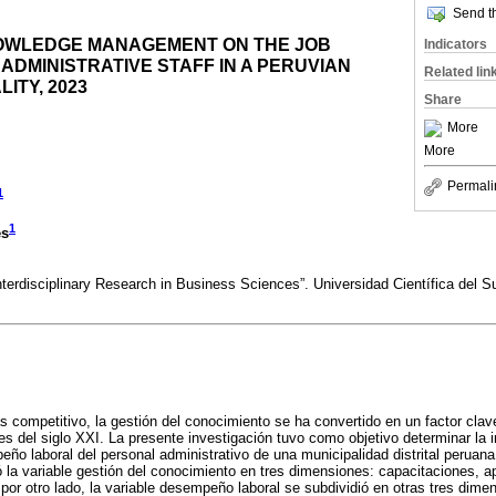
Send th
OWLEDGE MANAGEMENT ON THE JOB
Indicators
DMINISTRATIVE STAFF IN A PERUVIAN
Related lin
LITY, 2023
Share
More
More
Permali
1
1
es
nterdisciplinary Research in Business Sciences”. Universidad Científica del Su
competitivo, la gestión del conocimiento se ha convertido en un factor cla
es del siglo XXI. La presente investigación tuvo como objetivo determinar la i
ño laboral del personal administrativo de una municipalidad distrital peruana
ó la variable gestión del conocimiento en tres dimensiones: capacitaciones, a
por otro lado, la variable desempeño laboral se subdividió en otras tres dime