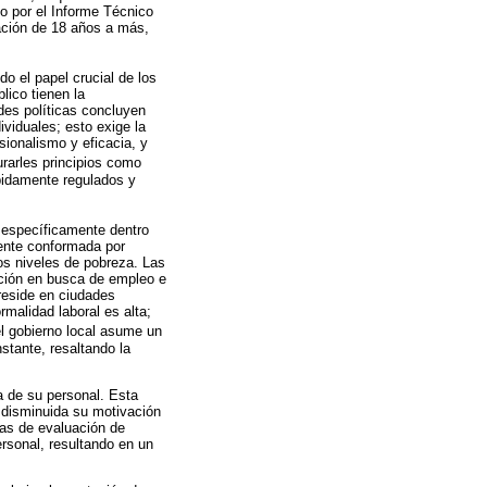
do por el Informe Técnico
lación de 18 años a más,
do el papel crucial de los
lico tienen la
des políticas concluyen
ividuales; esto exige la
ionalismo y eficacia, y
rarles principios como
bidamente regulados y
, específicamente dentro
ente conformada por
os niveles de pobreza. Las
ación en busca de empleo e
 reside en ciudades
malidad laboral es alta;
el gobierno local asume un
stante, resaltando la
ia de su personal. Esta
 disminuida su motivación
das de evaluación de
rsonal, resultando en un