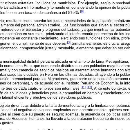
stituciones estatales, incluidos los municipios. Por ejemplo, según lo precisa
 de Estadística e Informática y tomando en considerando la opinión de la pob
[8]
tales tienen una tasa de desconfianza del 81.5%
.
o, resulta esencial abordar las justas necesidades de la población, enfatizan
almente del personal administrativo. Los funcionarios que sirven al sector púb
eterse con el bienestar y progreso del Estado, ya que mientras las autorida
es continúan en sus roles, priorizando el interés común por encima de los ind
petente en constante crecimiento, ejerciendo sus funciones con ética, profes
[9]
igna en el cumplimiento de sus deberes
.Simultáneamente, es crucial asegu
el alcanzado, compensación justa y razonable, elementos que deberían ser de
a municipalidad distrital peruana ubicada en el ámbito de Lima Metropolitana
ida como Lima Este, que comprende distritos con una población mayoritariam
ormal y con carencia de servicios básicos en asentamientos humanos con alt
urbanizado las ciudades en Perú en las últimas décadas, atrayendo a la pobl
ación Internacional para las Migraciones, gran parte de la población peruana
es de personas), y de acuerdo con el Instituto Peruano de Economía, la infor
[11]
[12]
nte tres de cada cuatro empleos son informales
. Ante este contexto, 
ión de soluciones y beneficios para la comunidad en cambio y crecimiento con
laboral eficiente y efectivo de los servidores públicos.
objeto de críticas debido a la falta de meritocracia y a la limitada competenc
 la actitud negativa de algunos empleados con contrato estable, quienes ven
dades al creer que su puesto es seguro; además, la ausencia de políticas sóli
rea de Recursos Humanos ha llevado a la contratación frecuente de nuevo pe
s gastos.