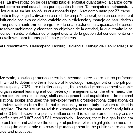
s. La investigación se desarrolló bajo el enfoque cuantitativo, alcance correla
al correlacional-causal; los participantes fueron 70 trabajadores administrati
 a los cuales se les aplicó un cuestionario tipo Likert compuesto por 22 ítems.
iento influye significativamente en el desempeño laboral, con un coeficiente 
nfluencia positiva de dicha variable en la eficiencia y manejo de habilidades 
1respectivamente.Sin embargo, existe una brecha en la capacidad del persona
resolver problemas y alcanzar los objetivos de la entidad, lo que resalta la n
onocimiento, enfatizando el papel crucial de la gestión del conocimiento en e
 valiosas para futuras políticas y prácticas.
el Conocimiento; Desempeño Laboral; Eficiencia; Manejo de Habilidades; Ca
itive world, knowledge management has become a key factor for job performan
ch aimed to determine the influence of knowledge management on the job perf
ct municipality, 2023. For a better analysis, the knowledge management variab
, organizational learning and competency management; on the other hand, the 
other dimensions: efficiency, skills management and capabilities. The resear
elational scope and used the non-experimental cross-sectional correlational-c
strative workers from the district municipality under study to whom a Likert-t
applied. The results revealed that knowledge management significantly influ
nt of 0.565. Likewise, a positive influence of this variable on efficiency and
efficients of 0.867 and 0.581 respectively. However, there is a gap in the st
olve problems and achieve the entity’s objectives, which highlights the need t
izing the crucial role of knowledge management in the public sector and pro
icies and practices.