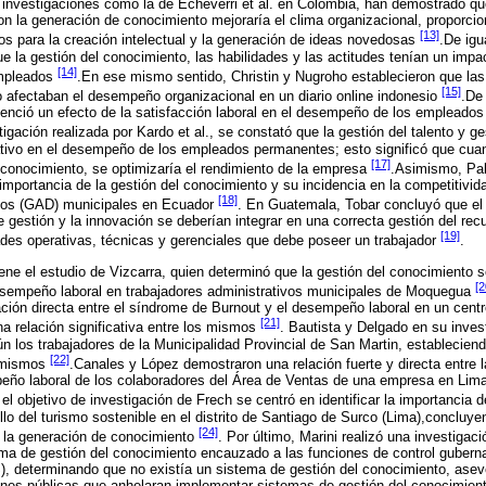
, investigaciones como la de Echeverri et al. en Colombia, han demostrado q
on la generación de conocimiento mejoraría el clima organizacional, proporcion
[13]
s para la creación intelectual y la generación de ideas novedosas
.De igu
ue la gestión del conocimiento, las habilidades y las actitudes tenían un impac
[14]
empleados
.En ese mismo sentido, Christin y Nugroho establecieron que las 
[15]
o afectaban el desempeño organizacional en un diario online indonesio
.De
enció un efecto de la satisfacción laboral en el desempeño de los empleado
tigación realizada por Kardo et al., se constató que la gestión del talento y g
cativo en el desempeño de los empleados permanentes; esto significó que cuan
[17]
el conocimiento, se optimizaría el rendimiento de la empresa
.Asimismo, Pal
mportancia de la gestión del conocimiento y su incidencia en la competitivid
[18]
os (GAD) municipales en Ecuador
. En Guatemala, Tobar concluyó que el
e gestión y la innovación se deberían integrar en una correcta gestión del r
[19]
ades operativas, técnicas y gerenciales que debe poseer un trabajador
.
iene el estudio de Vizcarra, quien determinó que la gestión del conocimiento
[2
desempeño laboral en trabajadores administrativos municipales de Moquegua
iación directa entre el síndrome de Burnout y el desempeño laboral en un cent
[21]
a relación significativa entre los mismos
. Bautista y Delgado en su inves
n los trabajadores de la Municipalidad Provincial de San Martin, estableciend
[22]
s mismos
.Canales y López demostraron una relación fuerte y directa entre l
peño laboral de los colaboradores del Área de Ventas de una empresa en Lima
 el objetivo de investigación de Frech se centró en identificar la importancia d
llo del turismo sostenible en el distrito de Santiago de Surco (Lima),conclu
[24]
a la generación de conocimiento
. Por último, Marini realizó una investigaci
ema de gestión del conocimiento encauzado a las funciones de control gubern
S), determinando que no existía un sistema de gestión del conocimiento, asev
iones públicas que anhelaran implementar sistemas de gestión del conocimiento