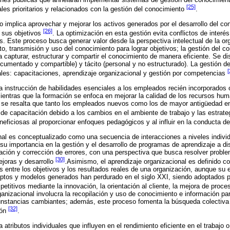
[25]
les prioritarios y relacionados con la gestión del conocimiento
.
o implica aprovechar y mejorar los activos generados por el desarrollo del c
[26]
 sus objetivos
. La optimización en esta gestión evita conflictos de interés
. Este proceso busca generar valor desde la perspectiva intelectual de la org
, transmisión y uso del conocimiento para lograr objetivos; la gestión del c
 capturar, estructurar y compartir el conocimiento de manera eficiente. Se di
ocumentado y compartible) y tácito (personal y no estructurado). La gestión d
[
les: capacitaciones, aprendizaje organizacional y gestión por competencias
la instrucción de habilidades esenciales a los empleados recién incorporados
mientras que la formación se enfoca en mejorar la calidad de los recursos hu
r, se resalta que tanto los empleados nuevos como los de mayor antigüedad e
de capacitación debido a los cambios en el ambiente de trabajo y las estrat
neficiosas al proporcionar enfoques pedagógicos y al influir en la conducta d
nal es conceptualizado como una secuencia de interacciones a niveles indivi
su importancia en la gestión y el desarrollo de programas de aprendizaje a dis
cación y corrección de errores, con una perspectiva que busca resolver proble
[30]
joras y desarrollo
.Asimismo, el aprendizaje organizacional es definido c
 entre los objetivos y los resultados reales de una organización, aunque su e
ptos y modelos generados han perdurado en el siglo XXI, siendo adoptados p
etitivos mediante la innovación, la orientación al cliente, la mejora de proce
anizacional involucra la recopilación y uso de conocimiento e información p
cunstancias cambiantes; además, este proceso fomenta la búsqueda colectiv
[32]
ión
.
 atributos individuales que influyen en el rendimiento eficiente en el trabajo 