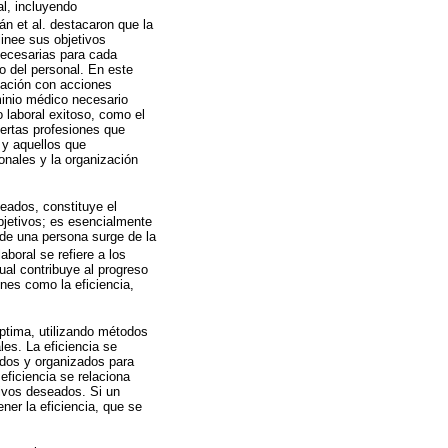
al, incluyendo
án et al. destacaron que la
inee sus objetivos
necesarias para cada
o del personal. En este
elación con acciones
minio médico necesario
 laboral exitoso, como el
ertas profesiones que
 y aquellos que
onales y la organización
eados, constituye el
bjetivos; es esencialmente
de una persona surge de la
boral se refiere a los
ual contribuye al progreso
nes como la eficiencia,
óptima, utilizando métodos
es. La eficiencia se
ados y organizados para
eficiencia se relaciona
tivos deseados. Si un
er la eficiencia, que se