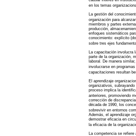
en los temas organizaciona
La gestión del conocimient
organización para alcanzar
miembros y partes externas
producción, almacenamiento
enfoques sistemáticos para
conocimiento: explícito (d
sobre tres ejes fundamenta
La capacitación involucra 
parte de la organización, 
laboral. De manera simila
involucrarse en programas 
capacitaciones resultan be
El aprendizaje organizacio
organizativos, subrayando 
proceso implica la identifi
anteriores, promoviendo me
corrección de discrepancias
década de 1990, los conce
sobrevivir en entornos comp
Además, el aprendizaje org
demostrar eficacia en cir
la eficacia de la organizac
La competencia se refiere a