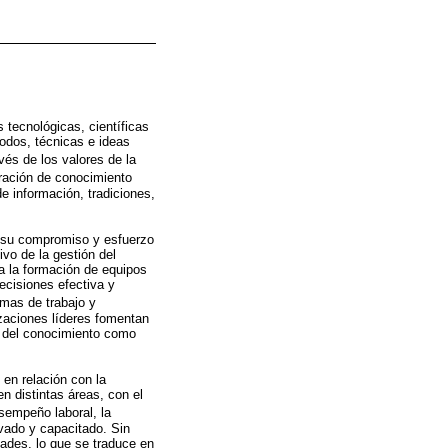
 tecnológicas, científicas
odos, técnicas e ideas
avés de los valores de la
ración de conocimiento
 información, tradiciones,
r su compromiso y esfuerzo
vo de la gestión del
ca la formación de equipos
ecisiones efectiva y
rmas de trabajo y
izaciones líderes fomentan
ón del conocimiento como
 en relación con la
n distintas áreas, con el
esempeño laboral, la
ivado y capacitado. Sin
dades, lo que se traduce en