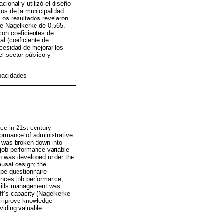
cional y utilizó el diseño
vos de la municipalidad
 Los resultados revelaron
de Nagelkerke de 0.565.
con coeficientes de
l (coeficiente de
ecesidad de mejorar los
l sector público y
pacidades
ce in 21st century
ormance of administrative
le was broken down into
job performance variable
ch was developed under the
ausal design; the
ype questionnaire
ences job performance,
 skills management was
aff’s capacity (Nagelkerke
o improve knowledge
viding valuable