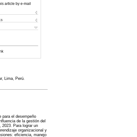
is article by e-mail
ks
nk
r, Lima, Perú.
ve para el desempeño
nfluencia de la gestión del
, 2023. Para lograr un
prendizaje organizacional y
nsiones: eficiencia, manejo