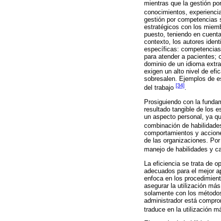
mientras que la gestión po
conocimientos, experiencia
gestión por competencias 
estratégicos con los miem
puesto, teniendo en cuenta
contexto, los autores ident
específicas: competencias
para atender a pacientes; 
dominio de un idioma extra
exigen un alto nivel de ef
sobresalen. Ejemplos de es
[34]
del trabajo
.
Prosiguiendo con la fundam
resultado tangible de los 
un aspecto personal, ya q
combinación de habilidade
comportamientos y acciones
de las organizaciones. Por
manejo de habilidades y 
La eficiencia se trata de o
adecuados para el mejor a
enfoca en los procedimien
asegurar la utilización má
solamente con los métodos,
administrador está compro
traduce en la utilización 