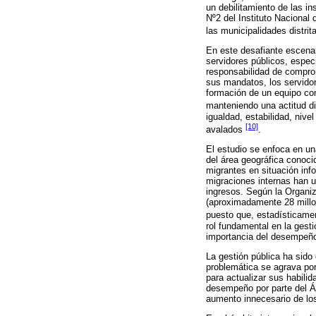
un debilitamiento de las in
Nº2 del Instituto Nacional
las municipalidades distri
En este desafiante escenari
servidores públicos, especi
responsabilidad de comprom
sus mandatos, los servidor
formación de un equipo com
manteniendo una actitud d
igualdad, estabilidad, niv
[10]
avalados
.
El estudio se enfoca en un
del área geográfica conoc
migrantes en situación inf
migraciones internas han 
ingresos. Según la Organiz
(aproximadamente 28 millon
puesto que, estadísticame
rol fundamental en la gest
importancia del desempeño 
La gestión pública ha sido 
problemática se agrava por
para actualizar sus habili
desempeño por parte del Á
aumento innecesario de lo