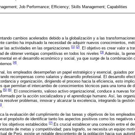
gement; Job Performance; Efficiency; Skills Management; Capabilities
tando cambios acelerados debido a la globalización y a las transformaciones
ante cambio ha impulsado la necesidad de adquirir nuevos conocimientos, mét
[1]
[2]
ar las actividades en las organizaciones
. El objetivo es crear valor a tr
[3]
idad de obtener ventajas competitivas en todos los niveles
.Además, la gene
ntal en el desarrollo económico y social, ya que surge de la combinación de
[4]
internos
.
onal, los empleados desempeñan un papel estratégico y esencial, guiados po
ando recompensas como salarios y desarrollo profesional. El desarrollo efecti
rdancia y organización, dirigiendo el proceso hacia la eficiencia, esto impli
rios que permitan el intercambio de conocimientos técnicos para una toma de d
[5]
[6]
ca
. El conocimiento, valioso activo organizacional, conduce a nuevas fo
formado por la acción socializadora y el aprendizaje humano. Así, las organ
ra resolver problemas, innovar y alcanzar la excelencia, integrando la gesti
6]
.
ca la evaluación del cumplimiento de las tareas y objetivos de los empleados
 el propósito de identificar tanto los aspectos positivos como los negativos e
[7]
ar los objetivos establecidos
.Es crucial establecer una conexión entre el d
onstante de metas y competitividad; para lograrlo, se necesita un equipo mot
tual de Perú, existe un notable descontento de la población hacia sus autori