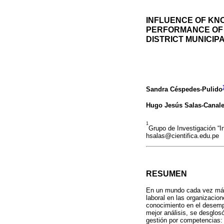
INFLUENCE OF KN
PERFORMANCE OF A
DISTRICT MUNICIPA
Sandra Céspedes-Pulido
Hugo Jesús Salas-Canal
1
Grupo de Investigación “I
hsalas@cientifica.edu.pe
RESUMEN
En un mundo cada vez más 
laboral en las organizacion
conocimiento en el desempe
mejor análisis, se desglos
gestión por competencias: 