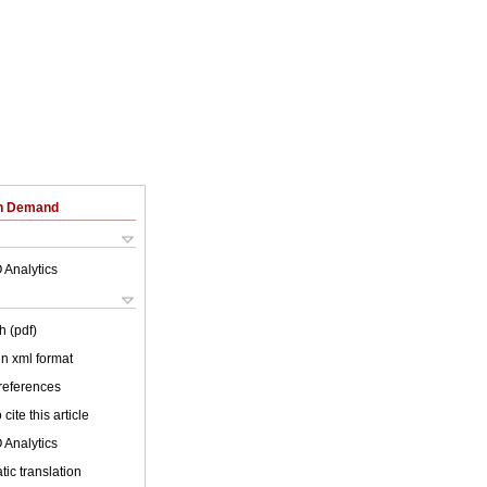
on Demand
 Analytics
h (pdf)
 in xml format
 references
cite this article
 Analytics
ic translation