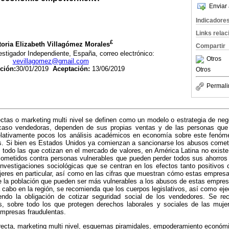
Enviar 
Indicadore
Links rela
£
toria Elizabeth Villagómez Morales
Compartir
estigador Independiente, España, correo electrónico:
Otros
vevillagomez@gmail.com
ción:
30/01/2019
Aceptación:
13/06/2019
Otros
Permali
ctas o marketing multi nivel se definen como un modelo o estrategia de neg
caso vendedoras, dependen de sus propias ventas y de las personas que
lativamente pocos los análisis académicos en economía sobre este fenóm
os. Si bien es Estados Unidos ya comienzan a sancionarse los abusos come
e todo las que cotizan en el mercado de valores, en América Latina no exist
cometidos contra personas vulnerables que pueden perder todos sus ahorros 
nvestigaciones sociológicas que se centran en los efectos tanto positivos
eres en particular, así como en las cifras que muestran cómo estas empres
e la población que pueden ser más vulnerables a los abusos de estas empresa
a cabo en la región, se recomienda que los cuerpos legislativos, así como ejec
ndo la obligación de cotizar seguridad social de los vendedores. Se r
s, sobre todo los que protegen derechos laborales y sociales de las muj
empresas fraudulentas.
recta, marketing multi nivel, esquemas piramidales, empoderamiento económi