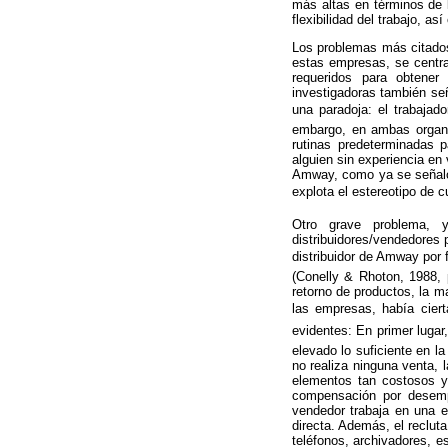
más altas en términos de 
flexibilidad del trabajo, a
Los problemas más citados 
estas empresas, se centra
requeridos para obtener
investigadoras también señ
una paradoja: el trabaja
embargo, en ambas organi
rutinas predeterminadas 
alguien sin experiencia en 
Amway, como ya se señaló,
explota el estereotipo de c
Otro grave problema, 
distribuidores/vendedores 
distribuidor de Amway por f
(Conelly & Rhoton, 1988, 
retorno de productos, la m
las empresas, había ciert
evidentes: En primer luga
elevado lo suficiente en 
no realiza ninguna venta,
elementos tan costosos y
compensación por desempl
vendedor trabaja en una e
directa. Además, el reclut
teléfonos, archivadores, e