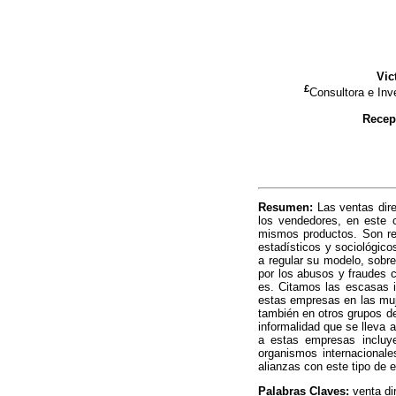
Vic
£
Consultora e Inv
Recep
Resumen:
Las ventas dire
los vendedores, en este 
mismos productos. Son re
estadísticos y sociológic
a regular su modelo, sobr
por los abusos y fraudes 
es. Citamos las escasas i
estas empresas en las muj
también en otros grupos d
informalidad que se lleva 
a estas empresas incluye
organismos internacionale
alianzas con este tipo de 
Palabras Claves:
venta di