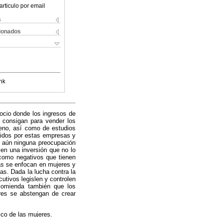
articulo por email
s
cionados
nk
ocio donde los ingresos de
 consigan para vender los
eno, así como de estudios
tidos por estas empresas y
e aún ninguna preocupación
en una inversión que no lo
 como negativos que tienen
as se enfocan en mujeres y
s. Dada la lucha contra la
utivos legislen y controlen
ecomienda también que los
eres se abstengan de crear
co de las mujeres.