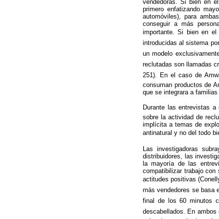
vendedoras. Si bien en e
primero enfatizando mayo
automóviles), para ambas
conseguir a más persona
importante. Si bien en el
introducidas al sistema po
un modelo exclusivamente 
reclutadas son llamadas cr
251). En el caso de Amwa
consuman productos de Am
que se integrara a familia
Durante las entrevistas a 
sobre la actividad de recl
implícita a temas de explo
antinatural y no del todo b
Las investigadoras subr
distribuidores, las invest
la mayoría de las entrevi
compatibilizar trabajo co
actitudes positivas (Con
más vendedores se basa en 
final de los 60 minutos 
descabellados. En ambos 