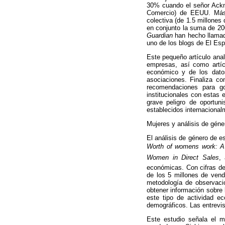
30% cuando el señor Ackm
Comercio) de EEUU. Más 
colectiva (de 1.5 millones
en conjunto la suma de 20
Guardian
han hecho llamad
uno de los blogs de El Esp
Este pequeño artículo anal
empresas, así como artíc
económico y de los dato
asociaciones. Finaliza c
recomendaciones para go
institucionales con estas
grave peligro de oportu
establecidos internaciona
Mujeres y análisis de géne
El análisis de género de e
Worth of womens work: A 
Women in Direct Sales

económicas. Con cifras de
de los 5 millones de vend
metodología de observació
obtener información sobre 
este tipo de actividad e
demográficos. Las entrevis
Este estudio señala el m