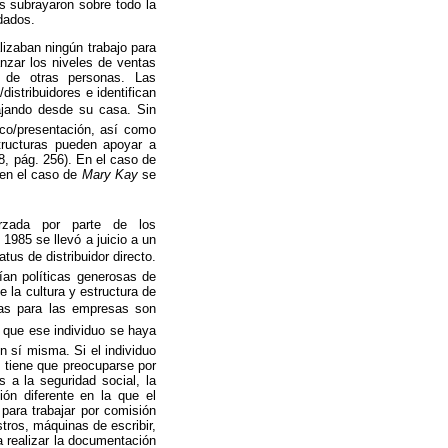
s subrayaron sobre todo la
idados.
lizaban ningún trabajo para
nzar los niveles de ventas
o de otras personas. Las
istribuidores e identifican
bajando desde su casa. Sin
co/presentación, así como
tructuras pueden apoyar a
88, pág. 256). En el caso de
 en el caso de
Mary Kay
se
rzada por parte de los
1985 se llevó a juicio a un
tus de distribuidor directo.
ían políticas generosas de
 la cultura y estructura de
ajas para las empresas son
a que ese individuo se haya
 sí misma. Si el individuo
 tiene que preocuparse por
a la seguridad social, la
ón diferente en la que el
para trabajar por comisión
tros, máquinas de escribir,
a realizar la documentación