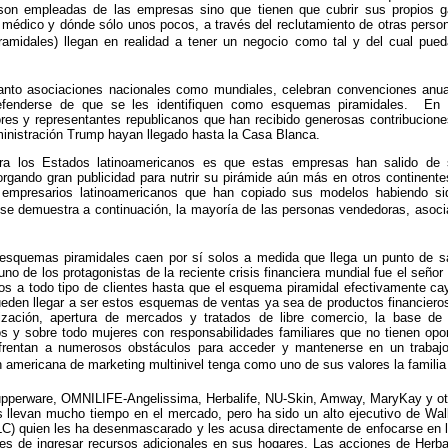
on empleadas de las empresas sino que tienen que cubrir sus propios g
 médico y dónde sólo unos pocos, a través del reclutamiento de otras perso
amidales) llegan en realidad a tener un negocio como tal y del cual pued
anto asociaciones nacionales como mundiales, celebran convenciones anu
efenderse de que se les identifiquen como esquemas piramidales. En
res y representantes republicanos que han recibido generosas contribuci
ministración Trump hayan llegado hasta la Casa Blanca.
ra los Estados latinoamericanos es que estas empresas han salido de 
orgando gran publicidad para nutrir su pirámide aún más en otros continente
mpresarios latinoamericanos que han copiado sus modelos habiendo sid
emuestra a continuación, la mayoría de las personas vendedoras, asociadas
esquemas piramidales caen por sí solos a medida que llega un punto de sa
no de los protagonistas de la reciente crisis financiera mundial fue el seño
s a todo tipo de clientes hasta que el esquema piramidal efectivamente cayó
eden llegar a ser estos esquemas de ventas ya sea de productos financieros
lización, apertura de mercados y tratados de libre comercio, la base de
s y sobre todo mujeres con responsabilidades familiares que no tienen opo
nfrentan a numerosos obstáculos para acceder y mantenerse en un trabajo
 americana de marketing multinivel tenga como uno de sus valores la familia 
erware, OMNILIFE-Angelissima, Herbalife, NU-Skin, Amway, MaryKay y otra
levan mucho tiempo en el mercado, pero ha sido un alto ejecutivo de Wall 
LC) quien les ha desenmascarado y les acusa directamente de enfocarse en l
s de ingresar recursos adicionales en sus hogares. Las acciones de Herb