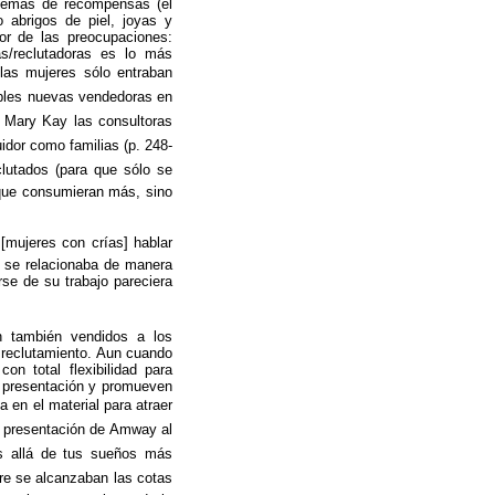
stemas de recompensas (el
 abrigos de piel, joyas y
or de las preocupaciones:
s/reclutadoras es lo más
 las mujeres sólo entraban
sibles nuevas vendedoras en
Mary Kay las consultoras
dor como familias (p. 248-
lutados (para que sólo se
que consumieran más, sino
mujeres con crías] hablar
ma se relacionaba de manera
rse de su trabajo pareciera
n también vendidos a los
e reclutamiento. Aun cuando
on total flexibilidad para
y presentación y promueven
 en el material para atraer
na presentación de Amway al
ás allá de tus sueños más
re se alcanzaban las cotas