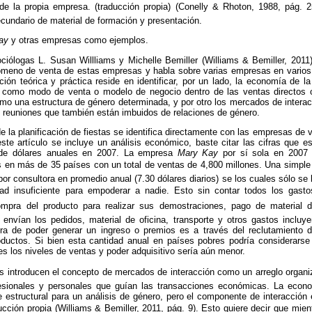
de la propia empresa. (traducción propia) (Conelly & Rhoton, 1988, pág
cundario de material de formación y presentación.
ay
y otras empresas como ejemplos.
ciólogas L. Susan Willliams y Michelle Bemiller (Williams & Bemiller, 2011
nómeno de venta de estas empresas y habla sobre varias empresas en varios 
ón teórica y práctica reside en identificar, por un lado, la economía de la 
) como modo de venta o modelo de negocio dentro de las ventas directos o
mo una estructura de género determinada, y por otro los mercados de interac
 o reuniones que también están imbuidos de relaciones de género.
 la planificación de fiestas se identifica directamente con las empresas de v
ste artículo se incluye un análisis económico, baste citar las cifras que e
 de dólares anuales en 2007. La empresa
Mary Kay
por sí sola en 2007 
s en más de 35 países con un total de ventas de 4,800 millones. Una simple 
or consultora en promedio anual (7.30 dólares diarios) se los cuales sólo se l
d insuficiente para empoderar a nadie. Esto sin contar todos los gast
mpra del producto para realizar sus demostraciones, pago de material d
 envían los pedidos, material de oficina, transporte y otros gastos incluye
ra de poder generar un ingreso o premios es a través del reclutamiento
ductos. Si bien esta cantidad anual en países pobres podría considerars
s los niveles de ventas y poder adquisitivo sería aún menor.
as introducen el concepto de mercados de interacción como un arreglo organi
esionales y personales que guían las transacciones económicas. La econo
e estructural para un análisis de género, pero el componente de interacción
ucción propia (Williams & Bemiller, 2011, pág. 9). Esto quiere decir que mien