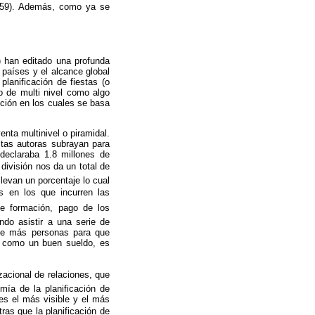
. 259). Además, como ya se
) han editado una profunda
países y el alcance global
planificación de fiestas (o
 de multi nivel como algo
ción en los cuales se basa
enta multinivel o piramidal.
stas autoras subrayan para
declaraba 1.8 millones de
división nos da un total de
levan un porcentaje lo cual
os en los que incurren las
e formación, pago de los
ndo asistir a una serie de
 de más personas para que
e como un buen sueldo, es
zacional de relaciones, que
mía de la planificación de
 es el más visible y el más
tras que la planificación de