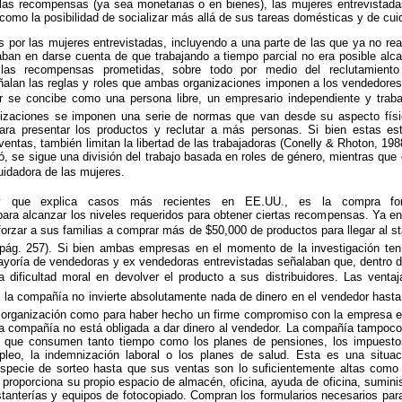
las recompensas (ya sea monetarias o en bienes), las mujeres entrevistada
sí como la posibilidad de socializar más allá de sus tareas domésticas y de cu
por las mujeres entrevistadas, incluyendo a una parte de las que ya no rea
ban en darse cuenta de que trabajando a tiempo parcial no era posible alca
 las recompensas prometidas, sobre todo por medio del reclutamient
alan las reglas y roles que ambas organizaciones imponen a los vendedores/d
dor se concibe como una persona libre, un empresario independiente y tra
zaciones se imponen una serie de normas que van desde su aspecto físi
para presentar los productos y reclutar a más personas. Si bien estas es
ventas, también limitan la libertad de las trabajadoras (Conelly & Rhoton, 19
 se sigue una división del trabajo basada en roles de género, mientras que
uidadora de las mujeres.
y que explica casos más recientes en EE.UU., es la compra fo
para alcanzar los niveles requeridos para obtener ciertas recompensas. Ya en 
orzar a sus familias a comprar más de $50,000 de productos para llegar al sta
pág. 257). Si bien ambas empresas en el momento de la investigación ten
ayoría de vendedoras y ex vendedoras entrevistadas señalaban que, dentro de
a dificultad moral en devolver el producto a sus distribuidores. Las vent
r, la compañía no invierte absolutamente nada de dinero en el vendedor hast
la organización como para haber hecho un firme compromiso con la empresa en
 la compañía no está obligada a dar dinero al vendedor. La compañía tampoco
 que consumen tanto tiempo como los planes de pensiones, los impuestos 
eo, la indemnización laboral o los planes de salud. Esta es una situaci
specie de sorteo hasta que sus ventas son lo suficientemente altas como 
a proporciona su propio espacio de almacén, oficina, ayuda de oficina, suminis
stanterías y equipos de fotocopiado. Compran los formularios necesarios par