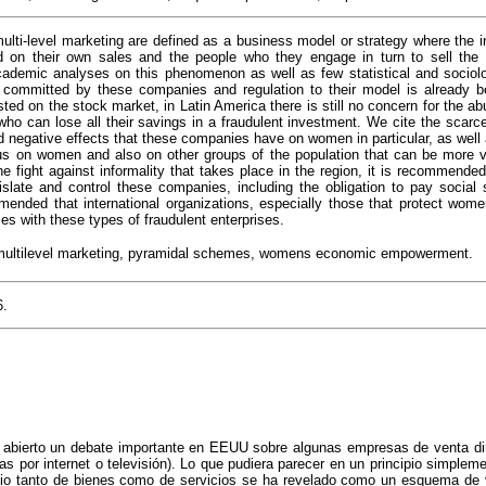
ulti-level marketing are defined as a business model or strategy where the 
on their own sales and the people who they engage in turn to sell the
cademic analyses on this phenomenon as well as few statistical and sociolog
committed by these companies and regulation to their model is already b
isted on the stock market, in Latin America there is still no concern for the
who can lose all their savings in a fraudulent investment. We cite the scarce
d negative effects that these companies have on women in particular, as well 
 on women and also on other groups of the population that can be more v
 fight against informality that takes place in the region, it is recommended 
islate and control these companies, including the obligation to pay social se
mended that international organizations, especially those that protect women
nces with these types of fraudulent enterprises.
 multilevel marketing, pyramidal schemes, womens economic empowerment.
6.
 abierto un debate importante en EEUU sobre algunas empresas de venta di
tas por internet o televisión). Lo que pudiera parecer en un principio simplem
cio tanto de bienes como de servicios se ha revelado como un esquema de 