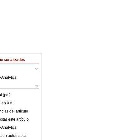
Personalizados
 Analytics
l (pdf)
lo en XML
cias del artículo
itar este artículo
 Analytics
ción automática