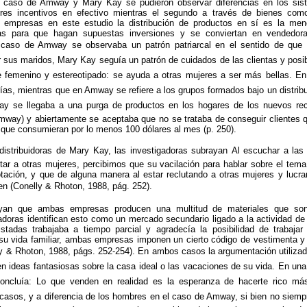
l caso de Amway y Mary Kay se pudieron observar diferencias en los si
res incentivos en efectivo mientras el segundo a través de bienes como
 empresas en este estudio la distribución de productos en sí es la men
s para que hagan supuestas inversiones y se conviertan en vendedora
 caso de Amway se observaba un patrón patriarcal en el sentido de que
r sus maridos, Mary Kay seguía un patrón de cuidados de las clientas y po
femenino y estereotipado: se ayuda a otras mujeres a ser más bellas. En 
ías, mientras que en Amway se refiere a los grupos formados bajo un distribui
y se llegaba a una purga de productos en los hogares de los nuevos rec
way) y abiertamente se aceptaba que no se trataba de conseguir clientes 
s que consumieran por lo menos 100 dólares al mes (p. 250).
distribuidoras de Mary Kay, las investigadoras subrayan Al escuchar a las [
utar a otras mujeres, percibimos que su vacilación para hablar sobre el te
tación, y que de alguna manera al estar reclutando a otras mujeres y lucra
ien (Conelly & Rhoton, 1988, pág. 252).
ayan que ambas empresas producen una multitud de materiales que so
igadoras identifican esto como un mercado secundario ligado a la actividad d
stadas trabajaba a tiempo parcial y agradecía la posibilidad de trabajar c
n su vida familiar, ambas empresas imponen un cierto código de vestimenta 
elly & Rhoton, 1988, págs. 252-254). En ambos casos la argumentación utilizada
ideas fantasiosas sobre la casa ideal o las vacaciones de su vida. En u
concluía: Lo que venden en realidad es la esperanza de hacerte rico m
casos, y a diferencia de los hombres en el caso de Amway, si bien no siemp