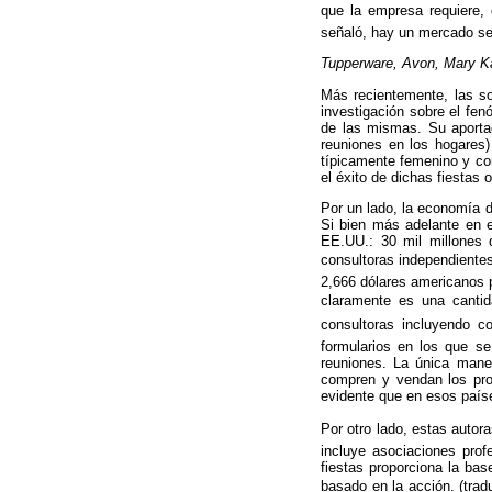
que la empresa requiere, 
señaló, hay un mercado se
Tupperware, Avon, Mary K
Más recientemente, las so
investigación sobre el fe
de las mismas. Su aportaci
reuniones en los hogares
típicamente femenino y co
el éxito de dichas fiestas
Por un lado, la economía de
Si bien más adelante en e
EE.UU.: 30 mil millones
consultoras independiente
2,666 dólares americanos p
claramente es una cantida
consultoras incluyendo co
formularios en los que se
reuniones. La única mane
compren y vendan los pro
evidente que en esos paíse
Por otro lado, estas autor
incluye asociaciones prof
fiestas proporciona la bas
basado en la acción. (trad