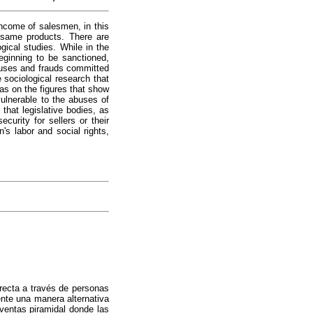
income of salesmen, in this
 same products. There are
ical studies. While in the
eginning to be sanctioned,
 abuses and frauds committed
 sociological research that
as on the figures that show
ulnerable to the abuses of
that legislative bodies, as
curity for sellers or their
's labor and social rights,
recta a través de personas
ente una manera alternativa
ventas piramidal donde las