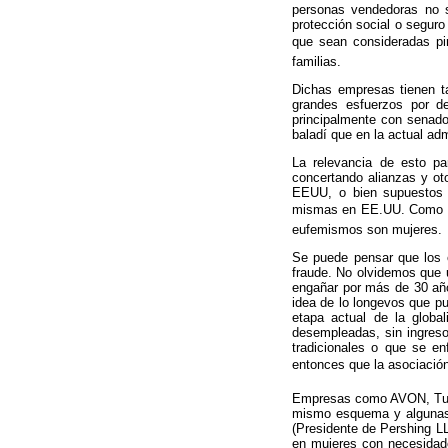
personas vendedoras no s
protección social o seguro
que sean consideradas pir
familias.
Dichas empresas tienen t
grandes esfuerzos por d
principalmente con senado
baladí que en la actual ad
La relevancia de esto pa
concertando alianzas y ot
EEUU, o bien supuestos e
mismas en EE.UU. Como se d
eufemismos son mujeres.
Se puede pensar que los 
fraude. No olvidemos que u
engañar por más de 30 año
idea de lo longevos que pu
etapa actual de la globa
desempleadas, sin ingreso
tradicionales o que se e
entonces que la asociación
Empresas como AVON, Tupp
mismo esquema y algunas l
(Presidente de Pershing L
en mujeres con necesidade