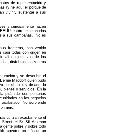
astos de representación y
nas (y he aquí el porqué de
an vivir y sustentar a sus
ales y curiosamente hacen
 EEUU están relacionadas
ones a sus campañas. No es
sus fronteras, han venido
s casi todas con origen en
o altos ejecutivos de las
, distribuidoras y otros
turación y se descubre el
r Bernie Maddoff quien pudo
 por sí solo, y de aquí la
, bienes o servicios. En la
 la pirámide son personas
rtunidades en los negocios
 asalariado. No sorprende
primero.
s utilizan exactamente el
Street, el Sr. Bill Ackman
a gente pobre y sobre todo
alife cayeron en más de un