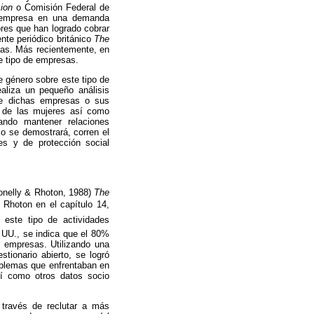
ion
o Comisión Federal de
a empresa en una demanda
ores que han logrado cobrar
ente periódico británico
The
sas. Más recientemente, en
e tipo de empresas.
e género sobre este tipo de
aliza un pequeño análisis
de dichas empresas o sus
s de las mujeres así como
ando mantener relaciones
o se demostrará, corren el
s y de protección social
Conelly & Rhoton, 1988)
The
 Rhoton en el capítulo 14,
n este tipo de actividades
 UU., se indica que el 80%
e empresas. Utilizando una
tionario abierto, se logró
roblemas que enfrentaban en
sí como otros datos socio
 través de reclutar a más