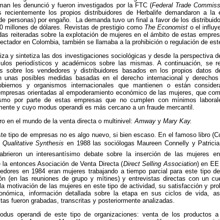
an les denunció y fueron investigados por la FTC (
Federal Trade Commiss
recientemente los propios distribuidores de Herbalife demandaron a l
 de personas) por engaño. La demanda tuvo un final a favor de los distribuid
0 millones de dólares. Revistas de prestigio como
The Economist
o el influy
as reiteradas sobre la explotación de mujeres en el ámbito de estas empre
ectador en Colombia, también se llamaba a la prohibición o regulación de est
iza y sintetiza las dos investigaciones sociológicas y desde la perspectiva d
ulos periodísticos y académicos sobre las mismas. A continuación, se re
s sobre los vendedores y distribuidores basados en los propios datos 
on unas posibles medidas basadas en el derecho internacional y derecho
biernos y organismos internacionales que mantienen o están consider
 empresas orientadas al empoderamiento económico de las mujeres, que com
nismo por parte de estas empresas que no cumplen con mínimos laborale
lmente y cuyo modus operandi es más cercano a un fraude mercantil.
ro en el mundo de la venta directa o multinivel:
Amway
y
Mary Kay.
ste tipo de empresas no es algo nuevo, si bien escaso. En el famoso libro (
Qualitative Synthesis
en 1988 las sociólogas Maureen Connelly y Patricia
, abrieron un interesantísimo debate sobre la inserción de las mujeres e
 la entonces Asociación de Venta Directa (
Direct Selling Association
) en EE
edores en 1984 eran mujeres trabajando a tiempo parcial para este tipo d
n (en las reuniones de grupo y mítines) y entrevistas directas con un cues
la motivación de las mujeres en este tipo de actividad, su satisfacción y p
conómica, información detallada sobre la etapa en sus ciclos de vida, a
tas fueron grabadas, transcritas y posteriormente analizadas.
odus operandi de este tipo de organizaciones: venta de los productos a