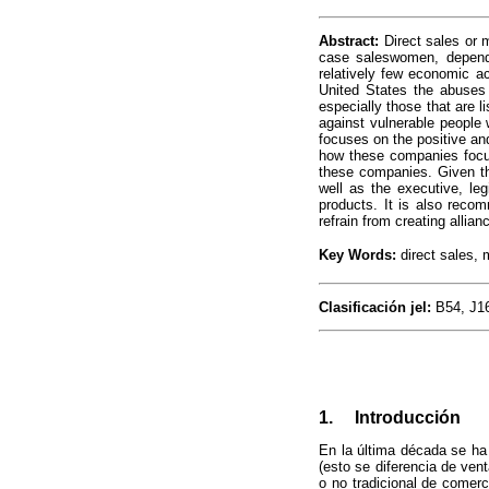
Abstract:
Direct sales or m
case saleswomen, depend 
relatively few economic a
United States the abuses 
especially those that are l
against vulnerable people 
focuses on the positive an
how these companies focus
these companies. Given the
well as the executive, leg
products. It is also recom
refrain from creating allia
Key Words:
direct sales,
Clasificación jel:
B54, J1
1. Introducción
En la última década se ha
(esto se diferencia de ven
o no tradicional de comer