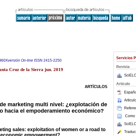
Servicios 
960X
versión On-line
ISSN
2415-2250
Revista
anta Cruz de la Sierra jun. 2019
SciELO
Articulo
ARTÍCULOS
Españo
Articu
 de marketing multi nivel: ¿explotación de
Referen
o hacia el empoderamiento económico?
Como c
SciELO
eting sales: exploitation of women or a road to
Traduc
economic empowerment?