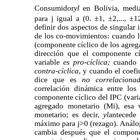
Consumidor
yl
en Bolivia, media
para j igual a (0. ±1, ±2,..., ±12
definir dos aspectos de singular 
de los co-movimientos: cuando l
(componente cíclico de los agre
dirección que el componente cí
variable
es pro-cíclica;
cuando 
contra-cíclica,
y cuando el coefic
dice que es
no correlaciona
correlación dinámica entre los
componente cíclico del IPC (vari
agregado monetario (Mi), esa v
monetario; es decir,
yl
antecede 
máximo para j>0 (rezago). Análog
cambia después que el compone