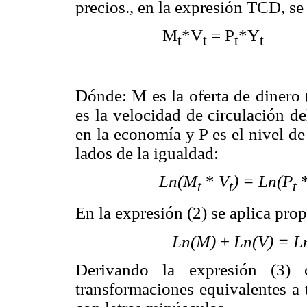
precios., en la expresión TCD, se
M
*V
= P
*Y
t
t
t
t
Dónde: M es la oferta de dinero 
es la velocidad de circulación de
en la economía y P es el nivel d
lados de la igualdad:
Ln(M
*
V
) = Ln(P
t
t
t
En la expresión (2) se aplica pro
Ln(M)
+
Ln(V) = L
Derivando la expresión (3) 
transformaciones equivalentes a 