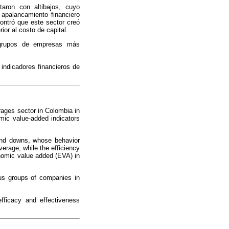
taron con altibajos, cuyo
 apalancamiento financiero
ontró que este sector creó
or al costo de capital.
a grupos de empresas más
indicadores financieros de
rages sector in Colombia in
mic value-added indicators
 and downs, whose behavior
verage; while the efficiency
onomic value added (EVA) in
ous groups of companies in
fficacy and effectiveness