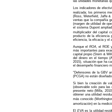
las unidades monetarias q
Los indicadores de efectiv
realizada; los primeros me
(Ross, Weterfield, Jaffe &
ventas que la compañía gen
(margen de utilidad de ope
el sistema Dupont ampliado
multiplicador del capital c
producto de la eficiencia 
eficiencia, la eficacia y e
Aunque el
ROA,
el ROE y
más importantes para exam
capital propio (Stern & Will
del dinero en el tiempo 
2015), situación que ha c
el desempeño financiero med
"Defensores de la GBV ar
(PCGA) no están diseñados p
Si bien la creación de va
(observable solo para las
presente neto (Milla, 201
obtener una utilidad resi
más conocido (Worthingto
amortización) en la medici
El
EVA
es la utilidad resi