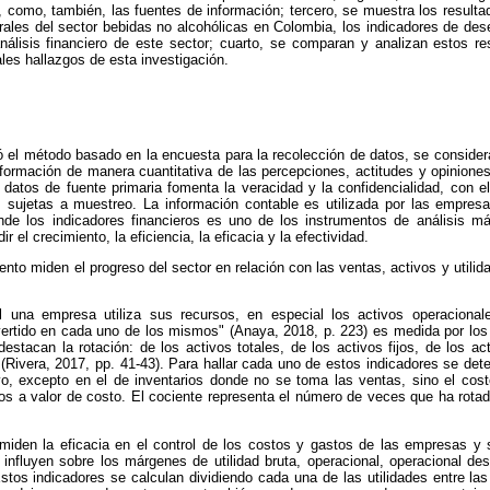
r, como, también, las fuentes de información; tercero, se muestra los resulta
ales del sector bebidas no alcohólicas en Colombia, los indicadores de dese
nálisis financiero de este sector; cuarto, se comparan y analizan estos re
ales hallazgos de esta investigación.
ó el método basado en la encuesta para la recolección de datos, se conside
nformación de manera cuantitativa de las percepciones, actitudes y opinion
datos de fuente primaria fomenta la veracidad y la confidencialidad, con e
 sujetas a muestreo. La información contable es utilizada por las empres
de los indicadores financieros es uno de los instrumentos de análisis má
 el crecimiento, la eficiencia, la eficacia y la efectividad.
ento miden el progreso del sector en relación con las ventas, activos y utilid
al una empresa utiliza sus recursos, en especial los activos operacional
vertido en cada uno de los mismos" (Anaya, 2018, p. 223) es medida por los 
destacan la rotación: de los activos totales, de los activos fijos, de los ac
a (Rivera, 2017, pp. 41-43). Para hallar cada uno de estos indicadores se dete
vo, excepto en el de inventarios donde no se toma las ventas, sino el cos
dos a valor de costo. El cociente representa el número de veces que ha rotad
miden la eficacia en el control de los costos y gastos de las empresas y su
nfluyen sobre los márgenes de utilidad bruta, operacional, operacional d
Estos indicadores se calculan dividiendo cada una de las utilidades entre las