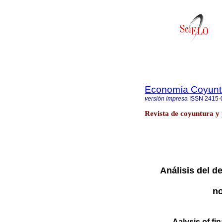
Economía Coyunt
versión impresa
ISSN
2415-
Revista de coyuntura y 
Análisis del d
no
Aalysis of fi