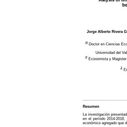
be
Jorge Alberto Rivera
α
Doctor en Ciencias Eco
Universidad del Val
π
Economista y Magister 
λ
Ec
Resumen
La investigación presenta
en el período 2014-2018, 
económico agregado que dan