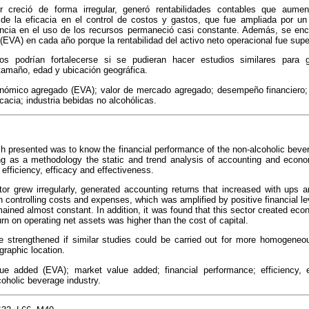
 creció de forma irregular, generó rentabilidades contables que aumen
e la eficacia en el control de costos y gastos, que fue ampliada por un
ciencia en el uso de los recursos permaneció casi constante. Además, se enc
EVA) en cada año porque la rentabilidad del activo neto operacional fue superi
dos podrían fortalecerse si se pudieran hacer estudios similares par
amaño, edad y ubicación geográfica.
nómico agregado (EVA); valor de mercado agregado; desempeño financiero; 
icacia; industria bebidas no alcohólicas.
h presented was to know the financial performance of the non-alcoholic beve
ng as a methodology the static and trend analysis of accounting and econo
, efficiency, efficacy and effectiveness.
ctor grew irregularly, generated accounting returns that increased with ups
 controlling costs and expenses, which was amplified by positive financial le
mained almost constant. In addition, it was found that this sector created ec
rn on operating net assets was higher than the cost of capital.
e strengthened if similar studies could be carried out for more homogene
graphic location.
 added (EVA); market value added; financial performance; efficiency, e
lcoholic beverage industry.