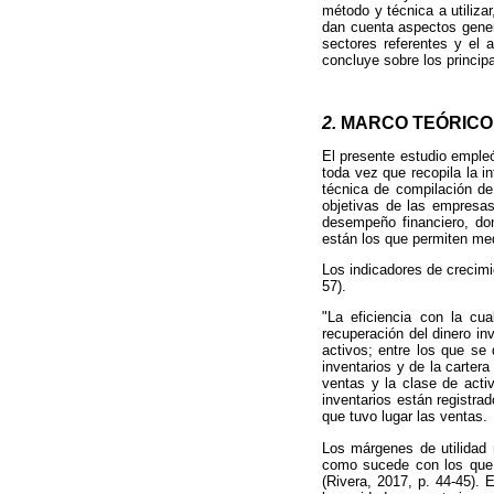
método y técnica a utiliza
dan cuenta aspectos gener
sectores referentes y el a
concluye sobre los princip
2.
MARCO TEÓRICO
El presente estudio emple
toda vez que recopila la i
técnica de compilación de 
objetivas de las empresas
desempeño financiero, don
están los que permiten medir
Los indicadores de crecimi
57).
"La eficiencia con la cu
recuperación del dinero
in
activos; entre los que se 
inventarios y de la carter
ventas y la clase de acti
inventarios están registra
que tuvo lugar las ventas.
Los márgenes de utilidad 
como sucede con los que i
(Rivera, 2017, p. 44-45). 