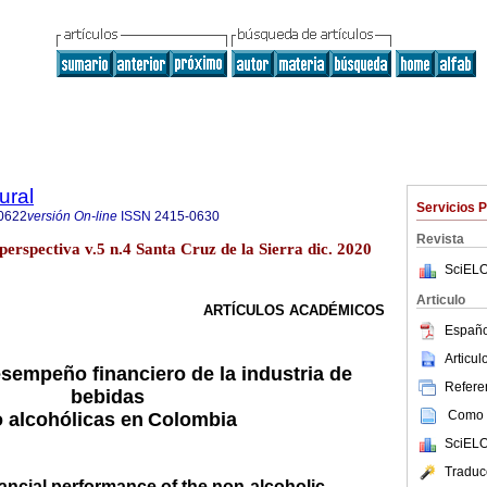
ural
Servicios 
0622
versión On-line
ISSN
2415-0630
Revista
perspectiva v.5 n.4 Santa Cruz de la Sierra dic. 2020
SciELO
Articulo
ARTÍCULOS
ACADÉMICOS
Españo
Articu
esempeño financiero de la industria de
Referen
bebidas
Como c
 alcohólicas en
Colombia
SciELO
Traduc
nancial performance of the non-alcoholic