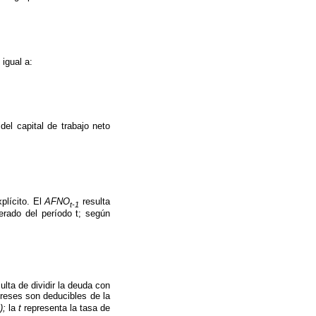
 igual a:
del capital de trabajo neto
xplícito. El
AFNO
resulta
t-1
erado del período t; según
lta de dividir la deuda con
ereses son deducibles de la
t);
la
t
representa la tasa de