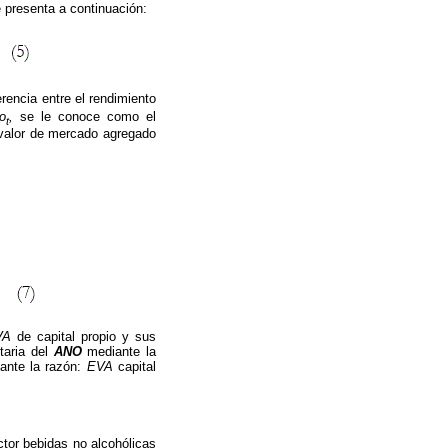
 presenta a continuación:
rencia entre el rendimiento
o
,
se le conoce como el
t
 valor de mercado agregado
VA
de capital propio y sus
taria del
ANO
mediante la
iante la razón:
EVA
capital
ctor bebidas no alcohólicas