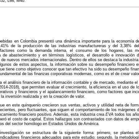
32, L66, M40.
bebidas en Colombia presentó una dinámica importante para la economía de
7,41% de la producción de las industrias manufactureras y del 3,38% de
factores como la demanda interna, el consumo de los hogares, las mej
 de abastecimiento y en términos logísticos, el desarrollo e innovación 
a de nuevos mercados internacionales. Dentro de ellos se destaca la industria
lgunos de estos aspectos, la información sobre su desempeño financiero es
 que tiene como objetivo conocer que tan efectivo ha sido su desempeño financ
fundamental de las finanzas corporativas modernas, como es el de crear valor
el análisis financiero de la información contable y de mercado, mediante e
2014-2018), que permiten evaluar el crecimiento, la eficiencia en el uso de lo
rativos y financieros y el apalancamiento financiero, como factores que inci
 la inversión realizada y en la creación de valor.
ue en este quinquenio crecieron sus ventas, activos y utilidad neta de form
recientes, pero fluctuantes, que siguen el comportamiento de los márgenes de
ncamiento financiero positivo. Además, esta industria crea
EVA
todos los año
uperó el costo de capital. Estos hallazgos son contrastados con datos de em
atos del sector homólogo en Estados Unidos de América.
investigación se estructura de la siguiente forma: primero, se plantea e
indicadores financieros adecuados para este estudio; segundo, la metodolog