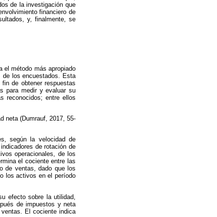
dos de la investigación que
nvolvimiento financiero de
sultados, y, finalmente, se
ra el método más apropiado
es de los encuestados. Esta
l fin de obtener respuestas
as para medir y evaluar su
s reconocidos; entre ellos
ad neta (Dumrauf, 2017, 55-
es, según la velocidad de
indicadores de rotación de
tivos operacionales, de los
rmina el cociente entre las
to de ventas, dado que los
o los activos en el período
 efecto sobre la utilidad,
espués de impuestos y neta
 ventas. El cociente indica