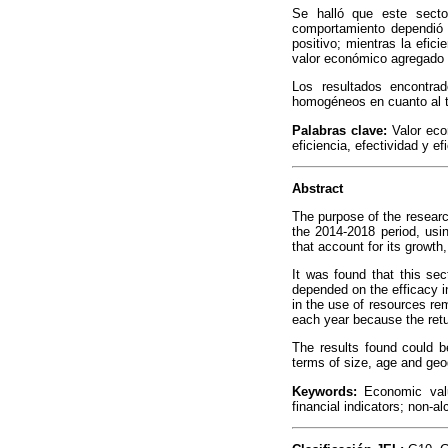
Se halló que este sector
comportamiento dependió d
positivo; mientras la efi
valor económico agregado (
Los resultados encontra
homogéneos en cuanto al t
Palabras clave:
Valor eco
eficiencia, efectividad y ef
Abstract
The purpose of the researc
the 2014-2018 period, usi
that account for its growth
It was found that this se
depended on the efficacy in
in the use of resources re
each year because the retu
The results found could b
terms of size, age and geo
Keywords:
Economic value
financial indicators; non-a