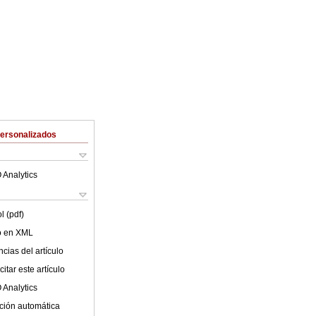
Personalizados
 Analytics
l (pdf)
lo en XML
cias del artículo
itar este artículo
 Analytics
ción automática