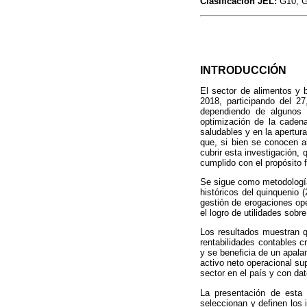
Clasificación JEL:
G10, G
INTRODUCCIÓN
El sector de alimentos y 
2018, participando del 2
dependiendo de algunos 
optimización de la cadena
saludables y en la apertur
que, si bien se conocen a
cubrir esta investigación,
cumplido con el propósito 
Se sigue como metodología 
históricos del quinquenio (
gestión de erogaciones ope
el logro de utilidades sobre
Los resultados muestran q
rentabilidades contables c
y se beneficia de un apala
activo neto operacional s
sector en el país y con d
La presentación de esta 
seleccionan y definen los 