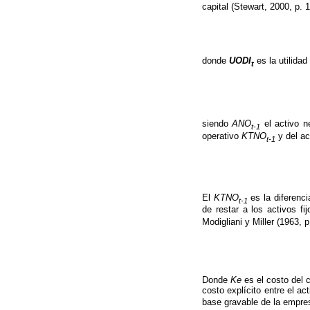
capital (Stewart, 2000, p. 
donde
UODI
es la utilida
t
siendo
ANO
el activo n
t-1
operativo
KTNO
y del ac
t-1
El
KTNO
es la diferenc
t-1
de restar a los activos fi
Modigliani y Miller (1963, p
Donde
Ke
es el costo del 
costo explícito entre el ac
base gravable de la empr