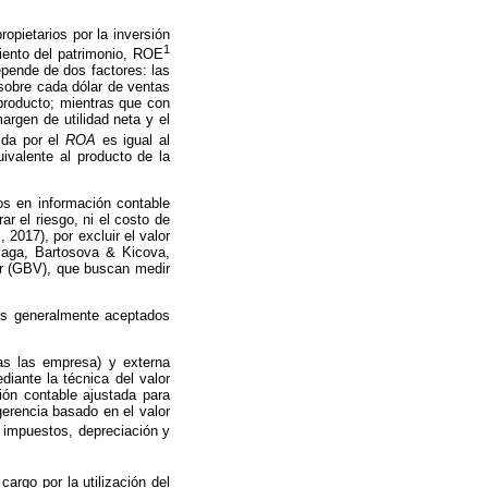
opietarios por la inversión
1
iento del patrimonio, ROE
pende de dos factores: las
 sobre cada dólar de ventas
 producto; mientras que con
argen de utilidad neta y el
ida por el
ROA
es igual al
uivalente al producto de la
os en información contable
 el riesgo, ni el costo de
, 2017), por excluir el valor
laga, Bartosova & Kicova,
or (GBV), que buscan medir
es generalmente aceptados
das las empresa) y externa
iante la técnica del valor
ión contable ajustada para
erencia basado en el valor
, impuestos, depreciación y
cargo por la utilización del