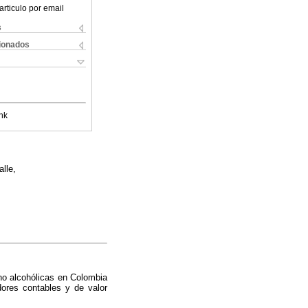
articulo por email
s
cionados
nk
lle,
no alcohólicas en Colombia
dores contables y de valor