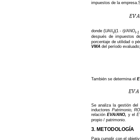
impuestos de la empresa.S
donde (UAII
)(1 -
t)/ANO
t
t-1
después de impuestos de
porcentaje de utilidad o pé
VMA
del período evaluado
También se determina el
E
Se analiza la gestión del
inductores
Patrimonio, 
relación
EVA/ANO,
y el
E
propio / patrimonio.
3. METODOLOGÍA
Para cumplir con el objeti