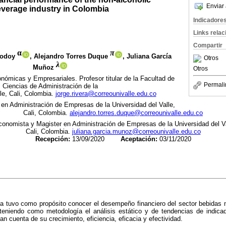
Enviar 
verage industry in Colombia
Indicadore
Links rela
Compartir
α
π
 Godoy
, Alejandro Torres Duque
, Juliana García
Otros
λ
Muñoz
Otros
nómicas y Empresariales. Profesor titular de la Facultad de
Permali
Ciencias
de Administración de la
le, Cali, Colombia.
jorge.rivera@correounivalle.edu.co
en Administración de Empresas de la Universidad del Valle,
Cali,
Colombia.
alejandro.torres.duque@correounivalle.edu.co
onomista y Magister en Administración de Empresas de la Universidad del Va
Cali,
Colombia.
juliana.garcia.munoz@correounivalle.edu.co
Recepción:
13/09/2020
Aceptación:
03/11/2020
da tuvo como propósito conocer el desempeño financiero del sector bebidas 
teniendo como metodología el análisis estático y de tendencias de indica
 cuenta de su crecimiento, eficiencia, eficacia y efectividad.