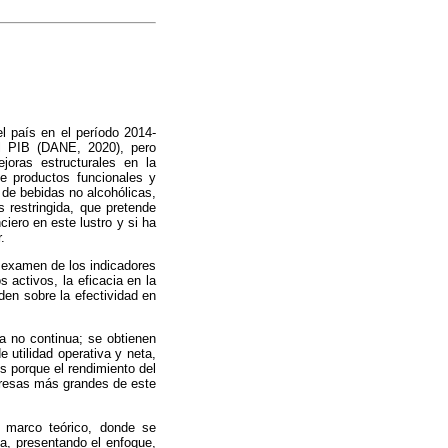
l país en el período 2014-
l
PIB (DANE, 2020), pero
oras estructurales en la
de productos funcionales y
 de bebidas no alcohólicas,
 restringida, que pretende
iero en este lustro y si ha
.
l examen de los indicadores
s activos, la eficacia en la
den sobre la efectividad en
a no continua; se obtienen
 utilidad operativa y neta,
s porque el rendimiento del
presas más grandes de este
l marco teórico, donde se
ía, presentando el enfoque,