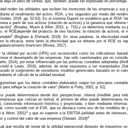
ue deja un peso de ventas, que, también, puede ser expresado en porcentaje.
idad miden las utilidades que reciben los inversores de las empresas y sus pr
diante el rendimiento del activo,
ROA,
y los segundos por medio del rendim
 Jordan, 2019, pp. 52-53). En el sistema Dupont se establece que el
ROA
"de
era a partir de sus activos (rotación de activos) y la ganancia que obtiene
ración)" (Brealey, Myers & Allen, 2015, p. 715) y se determina mediante su
, el ROEdepende del producto de tres factores: la rotación de activos, el m
2
ontable
(Brigham & Ehrhardt, 2018). En otras palabras, la efectividad med
por la eficacia; entre tanto la efectividad que se obtiene por el ROE es eq
l apalancamiento financiero (Rivera, 2017).
 la utilidad por acción (UPA) son reconocidos como los indicadores basad
inar el desempeño de las empresas, han sido cuestionados por no considerar
ette, 2014), por estar influenciado por las políticas contables adoptadas (Atrill
(Arnold & Lewis, 2019), además de estar expuestos a ser manipulados (Sa
ausado el surgimiento de novedosos modelos gerenciales basados en el val
iante el cálculo de la utilidad residual.
gumentan que los datos contables elaborados según los principios contabl
ara reflejar la creación de valor" (Martin & Petty, 2001, p. 62).
lor puede determinarse desde dos perspectivas: interna (medible para to
 empresas que cotizan en bolsa), el primero de ellos puede determinarse med
0), conociendo
información histórica y proyectada, o bien mediante informac
dual, como sucede con el
EVA,
que se destaca como uno de los modelos de g
3
n & West, 2001)
y que es superior a la EBITDA (utilidad antes de intereses
4
ón y control del valor de una empresa (Stewart, 2019)
dual que resulta de restar de la utilidad operacional después de impuestos un 