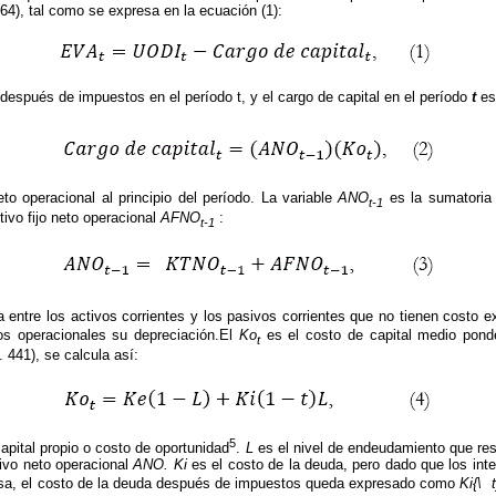
164), tal como se expresa en la ecuación (1):
d después de impuestos en el período t, y el cargo de capital en el período
t
es
eto operacional al principio del período. La variable
ANO
es la sumatoria 
t-1
tivo fijo neto operacional
AFNO
:
t-1
ia entre los activos corrientes y los pasivos corrientes que no tienen costo e
jos operacionales su depreciación.El
Ko
es el costo de capital medio pond
t
. 441), se calcula así:
5
capital propio o costo de oportunidad
.
L
es el nivel de endeudamiento que resu
tivo neto operacional
ANO. Ki
es el costo de la deuda, pero dado que los int
esa, el costo de la deuda después de impuestos queda expresado como
Ki{\  