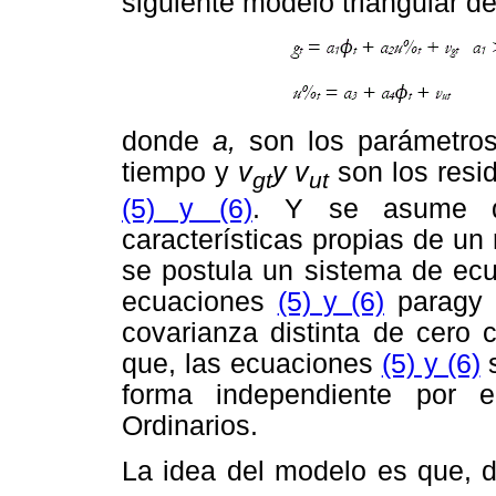
siguiente modelo triangular d
donde
a,
son los parámetros 
tiempo y
v
y v
son los resi
gt
ut
(5) y (6)
. Y se asume q
características propias de un
se postula un sistema de ecua
ecuaciones
(5) y (6)
paragy
covarianza distinta de cero 
que, las ecuaciones
(5) y (6)
s
forma independiente por 
Ordinarios.
La idea del modelo es que,