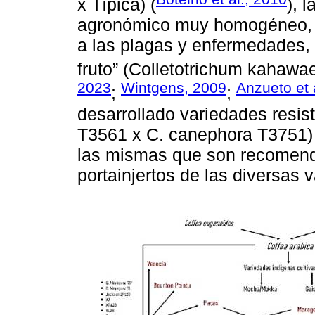
x Típica) (
), 
agronómico muy homogéneo, ca
a las plagas y enfermedades, c
fruto” (Colletotrichum kahawa
2023
Wintgens, 2009
Anzueto et 
;
;
desarrollado variedades resi
T3561 x C. canephora T3751)
las mismas que son recomend
portainjertos de las diversas 