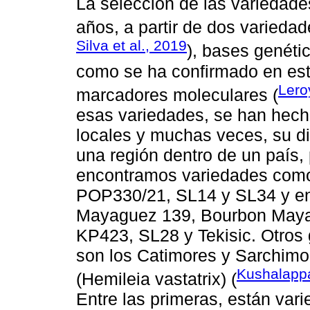
La selección de las variedad
años, a partir de dos variedad
Silva et al., 2019
), bases genéti
como se ha confirmado en est
Lero
marcadores moleculares (
esas variedades, se han hec
locales y muchas veces, su dis
una región dentro de un país, 
encontramos variedades como 
POP330/21, SL14 y SL34 y en
Mayaguez 139, Bourbon Maya
KP423, SL28 y Tekisic. Otros
son los Catimores y Sarchimore
Kushalapp
(Hemileia vastatrix) (
Entre las primeras, están va