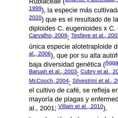
Rubiaceae (
1999
), la especie más cultivad
2020
) que es el resultado de l
diploides C. eugenioides x C.
Carvalho, 2009
Tesfaye et al., 20
;
única especie alotetraploide d
al., 2006
), que por su alta aut
Aggar
baja diversidad genética (
Baruah et al., 2003
Cubry et al., 2
;
McCouch, 2004
Silvestrini et al., 
;
el cultivo de café, se refleja e
mayoría de plagas y enferme
Villain et al., 2010
al., 2001;
).