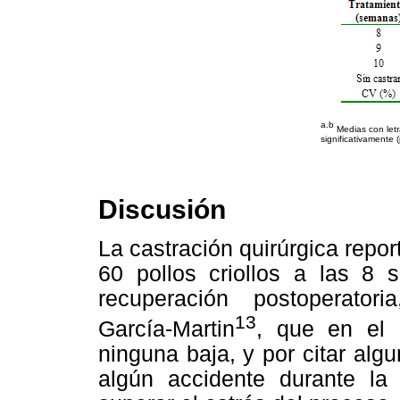
a.b
Medias con letr
significativamente 
Discusión
La castración quirúrgica report
60 pollos criollos a las 8
recuperación postoperatori
13
García-Martin
, que en el 
ninguna baja, y por citar alg
algún accidente durante la