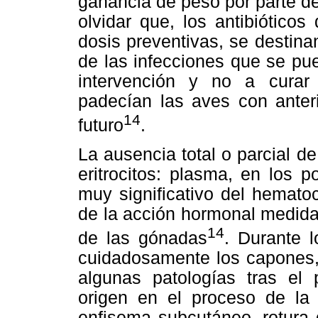
ganancia de peso por parte d
olvidar que, los antibiótico
dosis preventivas, se destina
de las infecciones que se pu
intervención y no a curar
padecían las aves con anter
14
futuro
.
La ausencia total o parcial de
eritrocitos: plasma, en los 
muy significativo del hemato
de la acción hormonal medida
14
de las gónadas
. Durante 
cuidadosamente los capones, 
algunas patologías tras el
origen en el proceso de la c
enfisema subcutáneo, rotura 