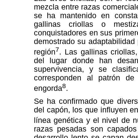
mezcla entre razas comerciale
se ha mantenido en consta
gallinas criollas o mest
conquistadores en sus primer
demostrado su adaptabilidad 
7
región
. Las gallinas criollas
del lugar donde han desarr
supervivencia, y se clasi
corresponden al patrón de
8
engorda
.
Se ha confirmado que diverso
del capón, los que influyen en
línea genética y el nivel de n
razas pesadas son capados
desarrollo lento se capan d