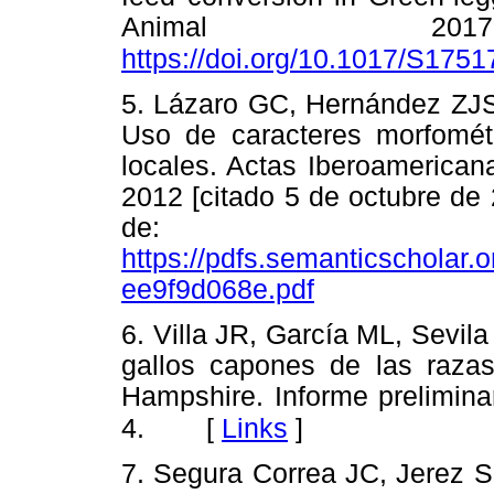
Animal 2017;1
https://doi.org/10.1017/S17
5. Lázaro GC, Hernández ZJS
Uso de caracteres morfométri
locales. Actas Iberoamerican
2012 [citado 5 de octubre de 
de:
https://pdfs.semanticscholar
ee9f9d068e.pdf
6. Villa JR, García ML, Sevil
gallos capones de las raza
Hampshire. Informe prelimina
[
Links
]
4.
7. Segura Correa JC, Jerez S