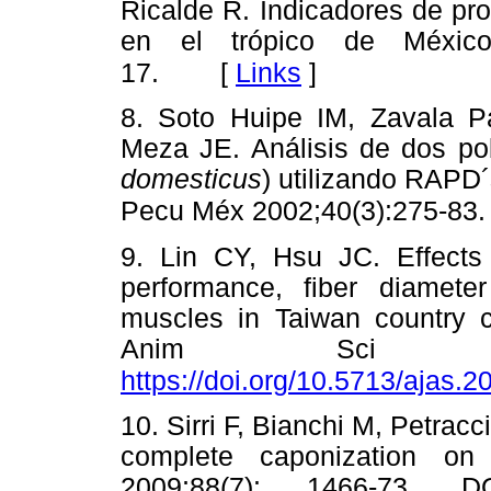
Ricalde R. Indicadores de pro
en el trópico de México.
[
Links
]
17.
8. Soto Huipe IM, Zavala
Meza JE. Análisis de dos pob
domesticus
) utilizando RAPD
Pecu Méx 2002;40(3):275-83.
9. Lin CY, Hsu JC. Effects 
performance, fiber diamete
muscles in Taiwan country c
Anim Sci 2002
https://doi.org/10.5713/ajas.
10. Sirri F, Bianchi M, Petracc
complete caponization on
2009;88(7): 1466-73.