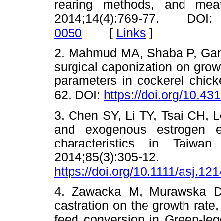
rearing methods, and mea
2014;14(4):769-77. D
[
Links
]
0050
2. Mahmud MA, Shaba P, Gana
surgical caponization on gro
parameters in cockerel chick
62. DOI:
https://doi.org/10.43
3. Chen SY, Li TY, Tsai CH, 
and exogenous estrogen e
characteristics in Taiwa
2014;85(3)
https://doi.org/10.1111/asj.12
4. Zawacka M, Murawska D
castration on the growth rate, 
feed conversion in Green-leg