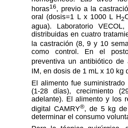
16
horas
, previo a la castraci
oral (dosis=1 L x 1000 L H
O
2
agua). Laboratorio VECOL,
distribuidas en cuatro tratami
la castración (8, 9 y 10 sem
como control. En el posto
preventiva un antibiótico de 
IM, en dosis de 1 mL x 10 kg 
El alimento fue suministrado 
(1-28 días), crecimiento (
adelante). El alimento y los
®
digital CAMRY
, de 5 kg de
determinar el consumo volunta