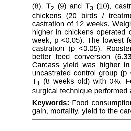
(8), T
(9) and T
(10), cast
2
3
chickens (20 birds / treatme
castration of 12 weeks. Weig
higher in chickens operated 
week, p <0.05). The lowest 
castration (p <0.05). Roost
better feed conversion (6.33
Carcass yield was higher in
uncastrated control group (p <
T
(8 weeks old) with 0%. For
1
surgical technique performed
Keywords:
Food consumption,
gain, mortality, yield to the ca